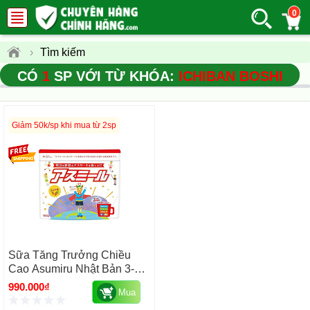
0
›
Tìm kiếm
CÓ
1
SP VỚI TỪ KHÓA:
ICHIBAN BOSHI
Giảm 50k/sp khi mua từ 2sp
Sữa Tăng Trưởng Chiều
Cao Asumiru Nhật Bản 3-16
Tuổi Túi 180g (vị Ca Cao)
990.000₫
Mua