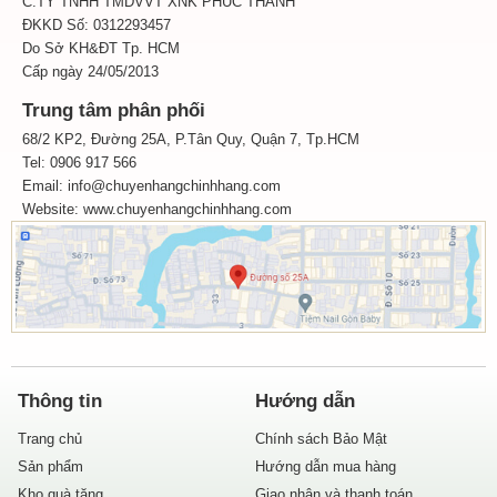
C.TY TNHH TMDVVT XNK PHÚC THÀNH
ĐKKD Số: 0312293457
Do Sở KH&ĐT Tp. HCM
Cấp ngày 24/05/2013
Trung tâm phân phối
68/2 KP2, Đường 25A, P.Tân Quy, Quận 7, Tp.HCM
Tel: 0906 917 566
Email: info@chuyenhangchinhhang.com
Website:
www.chuyenhangchinhhang.com
Thông tin
Hướng dẫn
Trang chủ
Chính sách Bảo Mật
Sản phẩm
Hướng dẫn mua hàng
Kho quà tặng
Giao nhận và thanh toán