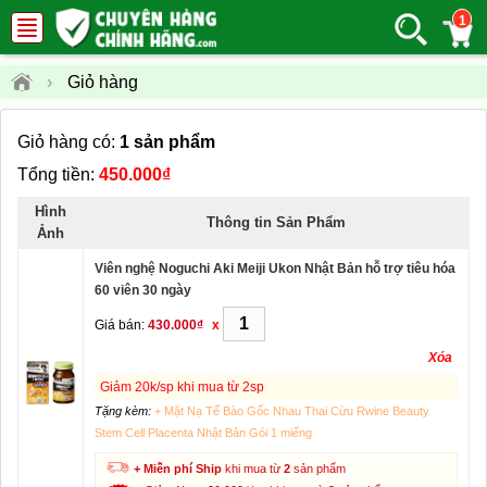
1
›
Giỏ hàng
Giỏ hàng có:
1 sản phẩm
Tổng tiền:
450.000₫
Hình
Thông tin Sản Phẩm
Ảnh
Viên nghệ Noguchi Aki Meiji Ukon Nhật Bản hỗ trợ tiêu hóa
60 viên 30 ngày
Giá bán:
430.000₫
x
Xóa
Giảm 20k/sp khi mua từ 2sp
Tặng kèm:
+ Mặt Nạ Tế Bào Gốc Nhau Thai Cừu Rwine Beauty
Stem Cell Placenta Nhật Bản Gói 1 miếng
+ Miễn phí Ship
khi mua từ
2
sản phẩm