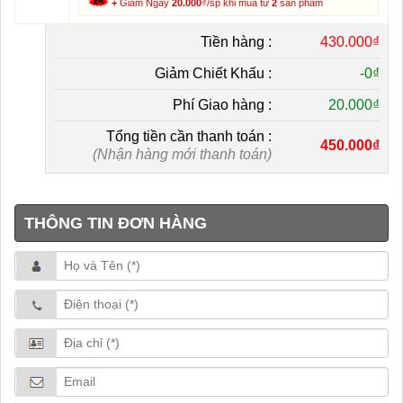
+
Giảm Ngay
20.000
₫/sp khi mua từ
2
sản phẩm
Tiền hàng :
430.000₫
Giảm Chiết Khấu :
-
0₫
Phí Giao hàng :
20.000₫
Tổng tiền cần thanh toán :
450.000₫
(Nhận hàng mới thanh toán)
THÔNG TIN ĐƠN HÀNG