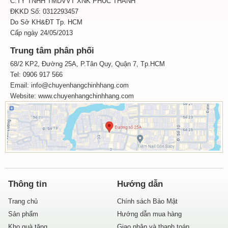
C.TY TNHH TMDVVT XNK PHÚC THÀNH
ĐKKD Số: 0312293457
Do Sở KH&ĐT Tp. HCM
Cấp ngày 24/05/2013
Trung tâm phân phối
68/2 KP2, Đường 25A, P.Tân Quy, Quận 7, Tp.HCM
Tel: 0906 917 566
Email: info@chuyenhangchinhhang.com
Website:
www.chuyenhangchinhhang.com
Thông tin
Hướng dẫn
Trang chủ
Chính sách Bảo Mật
Sản phẩm
Hướng dẫn mua hàng
Kho quà tặng
Giao nhận và thanh toán