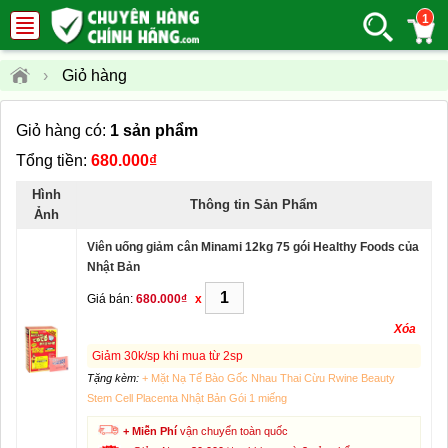
1
›
Giỏ hàng
Giỏ hàng có:
1 sản phẩm
Tổng tiền:
680.000₫
Hình
Thông tin Sản Phẩm
Ảnh
Viên uống giảm cân Minami 12kg 75 gói Healthy Foods của
Nhật Bản
Giá bán:
680.000₫
x
Xóa
Giảm 30k/sp khi mua từ 2sp
Tặng kèm:
+ Mặt Nạ Tế Bào Gốc Nhau Thai Cừu Rwine Beauty
Stem Cell Placenta Nhật Bản Gói 1 miếng
+ Miễn Phí
vận chuyển toàn quốc