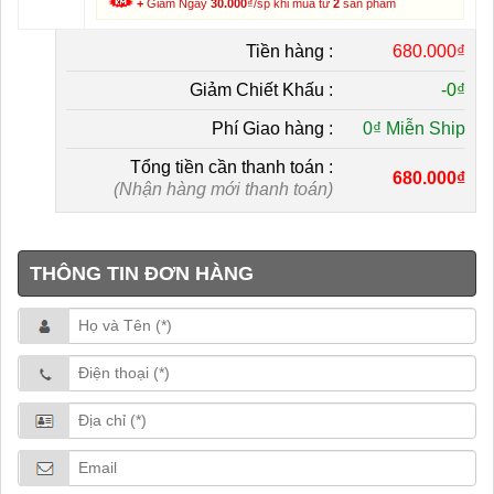
+
Giảm Ngay
30.000
₫/sp khi mua từ
2
sản phẩm
Tiền hàng :
680.000₫
Giảm Chiết Khấu :
-
0₫
Phí Giao hàng :
0₫ Miễn Ship
Tổng tiền cần thanh toán :
680.000₫
(Nhận hàng mới thanh toán)
THÔNG TIN ĐƠN HÀNG