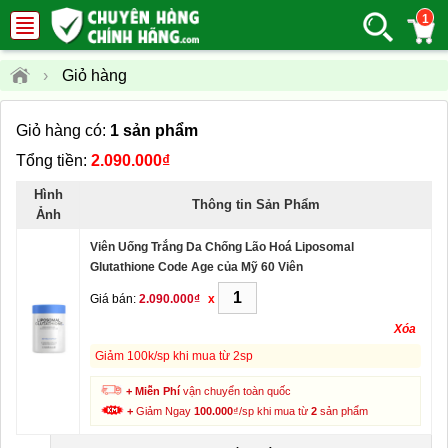
1
›
Giỏ hàng
Giỏ hàng có:
1 sản phẩm
Tổng tiền:
2.090.000₫
Hình
Thông tin Sản Phẩm
Ảnh
Viên Uống Trắng Da Chống Lão Hoá Liposomal
Glutathione Code Age của Mỹ 60 Viên
Giá bán:
2.090.000₫
x
Xóa
Giảm 100k/sp khi mua từ 2sp
+ Miễn Phí
vận chuyển toàn quốc
+
Giảm Ngay
100.000
₫/sp khi mua từ
2
sản phẩm