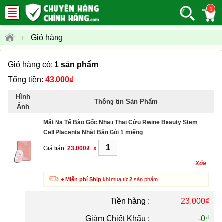
1
›
Giỏ hàng
Giỏ hàng có:
1 sản phẩm
Tổng tiền:
43.000₫
Hình
Thông tin Sản Phẩm
Ảnh
Mặt Nạ Tế Bào Gốc Nhau Thai Cừu Rwine Beauty Stem
Cell Placenta Nhật Bản Gói 1 miếng
Giá bán:
23.000₫
x
Xóa
+ Miễn phí Ship
khi mua từ
2
sản phẩm
Tiền hàng :
23.000₫
Giảm Chiết Khấu :
-
0₫