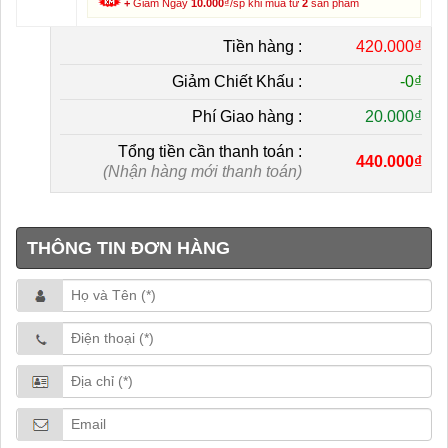
+
Giảm Ngay
10.000
₫/sp khi mua từ
2
sản phẩm
Tiền hàng :
420.000₫
Giảm Chiết Khấu :
-
0₫
Phí Giao hàng :
20.000₫
Tổng tiền cần thanh toán :
440.000₫
(Nhận hàng mới thanh toán)
THÔNG TIN ĐƠN HÀNG