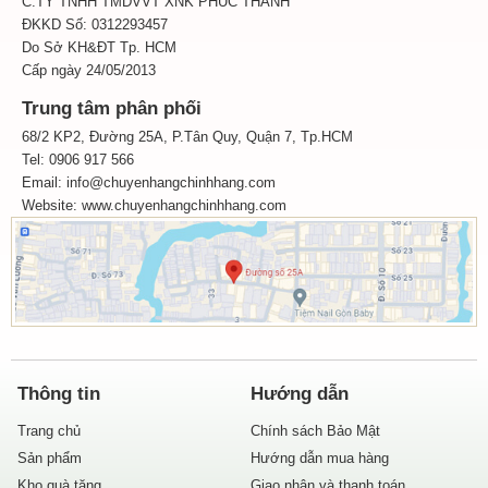
C.TY TNHH TMDVVT XNK PHÚC THÀNH
ĐKKD Số: 0312293457
Do Sở KH&ĐT Tp. HCM
Cấp ngày 24/05/2013
Trung tâm phân phối
68/2 KP2, Đường 25A, P.Tân Quy, Quận 7, Tp.HCM
Tel: 0906 917 566
Email: info@chuyenhangchinhhang.com
Website:
www.chuyenhangchinhhang.com
Thông tin
Hướng dẫn
Trang chủ
Chính sách Bảo Mật
Sản phẩm
Hướng dẫn mua hàng
Kho quà tặng
Giao nhận và thanh toán