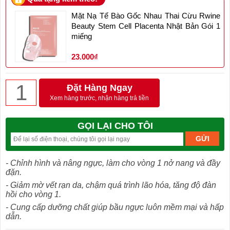
Mặt Nạ Tế Bào Gốc Nhau Thai Cừu Rwine
Beauty Stem Cell Placenta Nhật Bản Gói 1
miếng
23.000₫
Đặt Hàng Ngay
Xem hàng trước, nhận hàng trả tiền
GỌI LẠI CHO TÔI
- Chỉnh hình và nâng ngực, làm cho vòng 1 nở nang và đầy
đặn.
- Giảm mờ vết rạn da, chậm quá trình lão hóa, tăng độ đàn
hồi cho vòng 1.
- Cung cấp dưỡng chất giúp bầu ngực luôn mềm mại và hấp
dẫn.