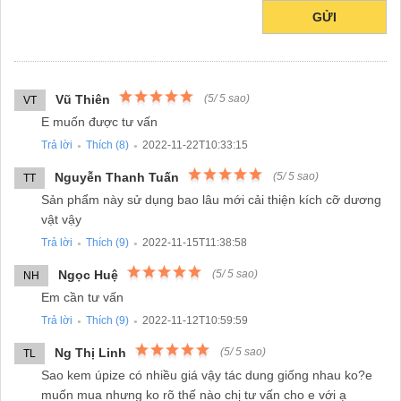
GỬI
Vũ Thiên
(
5
/
5
sao)
VT
E muốn được tư vấn
Trả lời
Thích (
8
)
2022-11-22T10:33:15
●
●
Nguyễn Thanh Tuấn
(
5
/
5
sao)
TT
Sản phẩm này sử dụng bao lâu mới cải thiện kích cỡ dương
vật vậy
Trả lời
Thích (
9
)
2022-11-15T11:38:58
●
●
Ngọc Huệ
(
5
/
5
sao)
NH
Em cần tư vấn
Trả lời
Thích (
9
)
2022-11-12T10:59:59
●
●
Ng Thị Linh
(
5
/
5
sao)
TL
Sao kem úpize có nhiều giá vậy tác dung giống nhau ko?e
muốn mua nhưng ko rõ thế nào chị tư vấn cho e với ạ