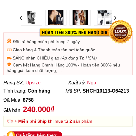
‹
›
Đổi trả hàng miễn phí trong 7 ngày
Giao hàng & Thanh toán tận nơi toàn quốc
SÁNG nhận CHIỀU giao
(Áp dụng Tp HCM)
Cam kết Hàng Chính Hãng 100% - Hoàn tiền 300% nếu
hàng giả, kém chất lượng, ...
Hãng SX:
Upsize
Xuất xứ:
Nga
Tình trạng:
Còn hàng
Mã SP:
SHCH10113-O64213
Đã Mua:
8758
240.000₫
Giá bán:
+ Miễn phí Ship
khi mua từ
2
sản phẩm
Quà tặng kèm theo: