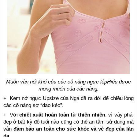
Muôn vàn nổi khổ của các cô nàng ngực lépHiểu được
mong muốn của các nàng,
+ Kem nở ngực Upsize của Nga đã ra đời để chiều lòng
các cô nàng sợ “dao kéo”.
+ Với
chiết xuất hoàn toàn từ thiên nhiên
, vì vậy phái
đẹp ở bất kỳ độ tuổi nào cũng có thể an tâm sử dụng mà
vẫn
đảm bảo an toàn cho sức khỏe và vẻ đẹp của làn
da
.