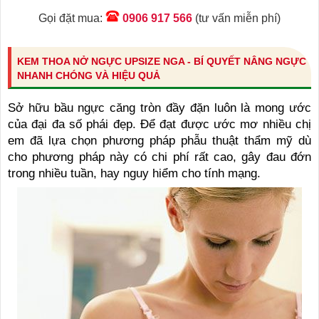
Gọi đặt mua:
0906 917 566
(tư vấn miễn phí)
KEM THOA NỞ NGỰC UPSIZE NGA - BÍ QUYẾT NÂNG NGỰC
NHANH CHÓNG VÀ HIỆU QUẢ
Sở hữu bầu ngực căng tròn đầy đặn luôn là mong ước
của đại đa số phái đẹp. Để đạt được ước mơ nhiều chị
em đã lựa chọn phương pháp phẫu thuật thẩm mỹ dù
cho phương pháp này có chi phí rất cao, gây đau đớn
trong nhiều tuần, hay nguy hiểm cho tính mạng.