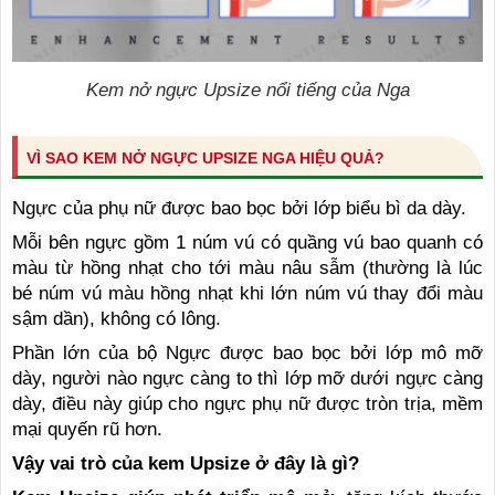
Kem nở ngực Upsize nổi tiếng của Nga
VÌ SAO KEM NỞ NGỰC UPSIZE NGA HIỆU QUẢ?
Ngực của phụ nữ được bao bọc bởi lớp biểu bì da dày.
Mỗi bên ngực gồm 1 núm vú có quầng vú bao quanh có
màu từ hồng nhạt cho tới màu nâu sẫm (thường là lúc
bé núm vú màu hồng nhạt khi lớn núm vú thay đổi màu
sậm dần), không có lông.
Phần lớn của bộ Ngực được bao bọc bởi lớp mô mỡ
dày, người nào ngực càng to thì lớp mỡ dưới ngực càng
dày, điều này giúp cho ngực phụ nữ được tròn trịa, mềm
mại quyến rũ hơn.
Vậy vai trò của kem Upsize ở đây là gì?