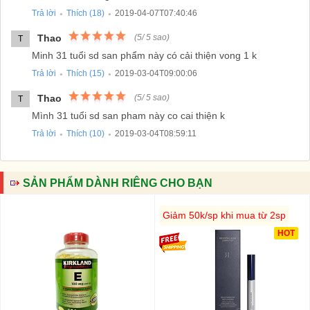
Trả lời
Thích (
18
)
2019-04-07T07:40:46
●
●
Thao
(
5
/
5
sao)
T
Minh 31 tuổi sd san phẩm này có cải thiện vong 1 k
Trả lời
Thích (
15
)
2019-03-04T09:00:06
●
●
Thao
(
5
/
5
sao)
T
Mình 31 tuổi sd san pham này co cai thiện k
Trả lời
Thích (
10
)
2019-03-04T08:59:11
●
●
SẢN PHẨM DÀNH RIÊNG CHO BẠN
Giảm 50k/sp khi mua từ 2sp
HOT