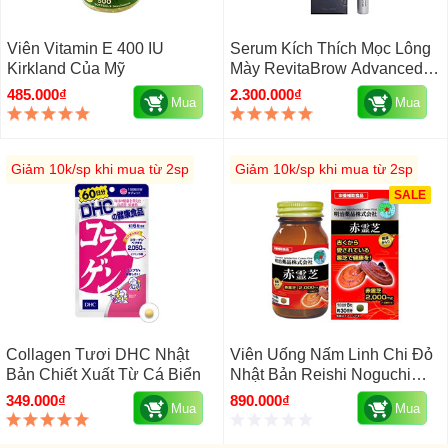
Viên Vitamin E 400 IU
Serum Kích Thích Mọc Lông
Kirkland Của Mỹ
Mày RevitaBrow Advanced
Của Mỹ
485.000₫
2.300.000₫
Mua
Mua
Giảm 10k/sp khi mua từ 2sp
Giảm 10k/sp khi mua từ 2sp
SALE
Collagen Tươi DHC Nhật
Viên Uống Nấm Linh Chi Đỏ
Bản Chiết Xuất Từ Cá Biển
Nhật Bản Reishi Noguchi
2000mg 240 Viên
349.000₫
890.000₫
Mua
Mua