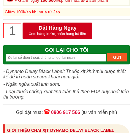
+
Giảm Ngay
100.000
₫/sp khi mua từ
2
sản phẩm
Giảm 100k/sp khi mua từ 2sp
Đặt Hàng Ngay
Xem hàng trước, nhận hàng trả tiền
GỌI LẠI CHO TÔI
- Dynamo Delay Black Label: Thuốc xịt khử mùi được thiết
kế để trì hoãn sự cực khoái nam giới.
- Ngăn ngừa xuất tinh sớm.
- Loại thuốc chống xuất tinh tuân thủ theo FDA duy nhất trên
thị trường.
Gọi đặt mua:
0906 917 566
(tư vấn miễn phí)
GIỚI THIỆU CHAI XỊT DYNAMO DELAY BLACK LABEL