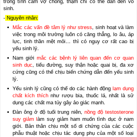
trong tình cảm vợ chồng, thậm chí có thể dẫn đến vô
sinh.
-
Nguyên nhân:
Mắc các vấn đề tâm lý như stress
, sinh hoạt và làm
việc trong môi trường luôn có căng thẳng, lo âu, áp
lực, tinh thần mệt mỏi… thì có nguy cơ rất cao bị
yếu sinh lý.
Nam giới
mắc các bệnh lý liên quan đến cơ quan
sinh dục
, tiểu đường, suy thận hoặc quai bị, đa xơ
cứng cũng có thể chịu biến chứng dẫn đến yếu sinh
lý.
Yếu sinh lý cũng có thể do các hành động
lạm dụng
chất kích thích
như rượu bia, thuốc lá, nhất là sử
dụng các chất ma túy gây ảo giác mạnh.
Đàn ông ở độ tuổi trung niên,
nồng độ testosterone
suy giảm l
àm suy giảm ham muốn tình dục ở nam
giới. Bản thân chịu một số di chứng của các cuộc
phẫu thuật hoặc chịu tác dụng phụ của một số loại