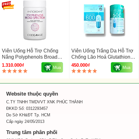
Viên Uống Hỗ Trợ Chống
Viên Uống Trắng Da Hỗ Trợ
Nắng Polyphenols Broad
Chống Lão Hoá Glutathione
Spectrum Codeage Của Mỹ
600 Dr Lacir Hộp 30 Viên
1.310.000₫
450.000₫
Mua
Mua
Hộp 120 Viên
Website thuộc quyền
C.TY TNHH TMDVVT XNK PHÚC THÀNH
ĐKKD Số: 0312293457
Do Sở KH&ĐT Tp. HCM
Cấp ngày 24/05/2013
Trung tâm phân phối