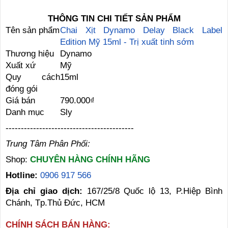
THÔNG TIN CHI TIẾT SẢN PHẨM
Tên sản phẩm
Chai Xịt Dynamo Delay Black Label
Edition Mỹ 15ml - Trị xuất tinh sớm
Thương hiệu
Dynamo
Xuất xứ
Mỹ
Quy cách
15ml
đóng gói
Giá bán
790.000₫
Danh mục
Sly
------------------------------------------
Trung Tâm Phân Phối:
Shop:
CHUYÊN HÀNG CHÍNH HÃNG
Hotline:
0906 917 566
Địa chỉ giao dịch:
167/25/8 Quốc lộ 13, P.Hiệp Bình
Chánh, Tp.Thủ Đức, HCM
CHÍNH SÁCH BÁN HÀNG: