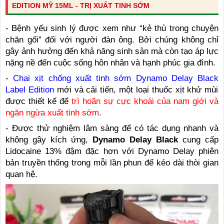
EDITION MỸ 15ML - TRỊ XUẤT TINH SỚM
- Bệnh yếu sinh lý được xem như “kẻ thù trong chuyện
chăn gối” đối với người đàn ông. Bởi chúng không chỉ
gây ảnh hưởng đến khả năng sinh sản mà còn tạo áp lực
nặng nề đến cuộc sống hôn nhân và hạnh phúc gia đình.
-
Chai xịt chống xuất tinh sớm
Dynamo Delay Black
Label Edition
mới và cải tiến, một loại thuốc xịt khử mùi
được thiết kế để
trì hoãn sự cực khoái của nam giới và
ngăn ngừa xuất tinh sớm
.
- Được thử nghiệm lâm sàng để có tác dụng nhanh và
không gây kích ứng,
Dynamo Delay Black
cung cấp
Lidocaine 13% đậm đặc hơn với Dynamo Delay phiên
bản truyền thống trong mỗi lần phun để kéo dài thòi gian
quan hệ.