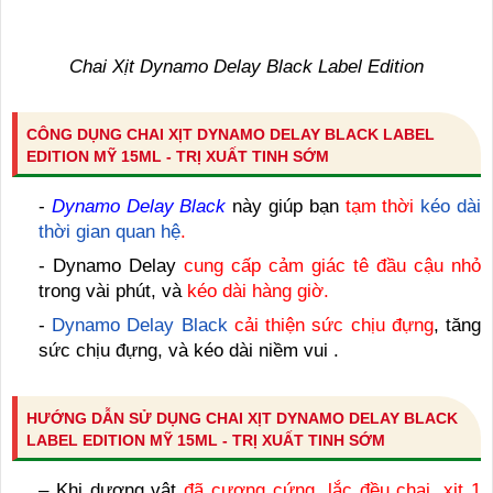
Chai Xịt Dynamo Delay Black Label Edition
CÔNG DỤNG CHAI XỊT DYNAMO DELAY BLACK LABEL
EDITION MỸ 15ML - TRỊ XUẤT TINH SỚM
-
Dynamo Delay Black
này giúp bạn
tạm thời
kéo dài
thời gian quan hệ
.
- Dynamo Delay
cung cấp cảm giác tê đầu cậu nhỏ
trong vài phút, và
kéo dài hàng giờ.
-
Dynamo Delay Black
cải thiện sức chịu đựng
, tăng
sức chịu đựng, và kéo dài niềm vui .
HƯỚNG DẪN SỬ DỤNG CHAI XỊT DYNAMO DELAY BLACK
LABEL EDITION MỸ 15ML - TRỊ XUẤT TINH SỚM
– Khi dương vật
đã cương cứng, lắc đều chai, xịt 1