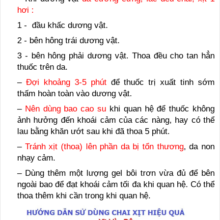
hơi :
1 - đầu khấc dương vật.
2 - bên hông trái dương vật.
3 - bên hông phải dương vật. Thoa đều cho tan hẳn
thuốc trên da.
–
Đợi khoảng 3-5 phút
để thuốc trị xuất tinh sớm
thấm hoàn toàn vào dương vật.
–
Nên dùng bao cao su
khi quan hệ để thuốc không
ảnh hưởng đến khoái cảm của các nàng, hay có thể
lau bằng khăn ướt sau khi đã thoa 5 phút.
–
Tránh xịt (thoa) lên phần da bị tổn thương
, da non
nhạy cảm.
– Dùng thêm một lượng gel bôi trơn vừa đủ để bên
ngoài bao để đạt khoái cảm tối đa khi quan hệ. Có thể
thoa thêm khi cần trong khi quan hệ.