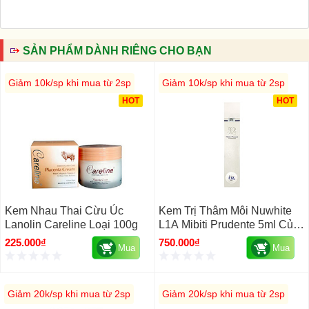
SẢN PHẨM DÀNH RIÊNG CHO BẠN
Giảm 10k/sp khi mua từ 2sp
Giảm 10k/sp khi mua từ 2sp
HOT
HOT
Kem Nhau Thai Cừu Úc
Kem Trị Thâm Môi Nuwhite
Lanolin Careline Loại 100g
L1A Mibiti Prudente 5ml Của
Mỹ
225.000₫
750.000₫
Mua
Mua
Giảm 20k/sp khi mua từ 2sp
Giảm 20k/sp khi mua từ 2sp