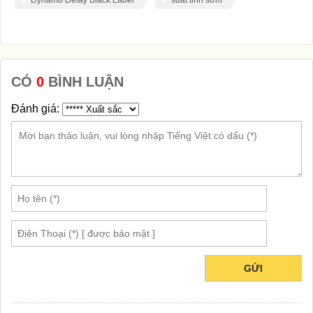
Dynamo Delay Black Label
suất tinh sớm
CÓ
0
BÌNH LUẬN
Đánh giá:
GỬI