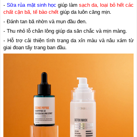
-
Sữa rủa mặt sinh học
giúp làm
sạch da, loại bỏ hết các
chất cặn bã, tế bào chết
giúp da luôn căng mịn.
- Đánh tan bã nhờn và mụn đầu đen.
- Thu nhỏ lỗ chân lông giúp da săn chắc và mịn màng.
- Hỗ trợ cải thiện tình trạng da xỉn màu và nâu xám từ
giai đoạn tẩy trang ban đầu.