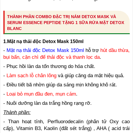
THÀNH PHẦN COMBO ĐẶC TRỊ NÁM DETOX MASK VÀ
SERUM ESSENCE PEPTIDE TẶNG 1 SỮA RỬA MẶT DETOX
BLANC
1.Mặt nạ thải độc Detox Mask 150ml
-
Mặt nạ thải độc Detox Mask 150ml
hỗ trợ
hút dầu thừa,
bụi bẩn, cặn chì để thải độc và thanh lọc da
.
- Phục hồi làn da tổn thương do hóa chất.
-
Làm sạch lỗ chân lông
và giúp căng da mặt hiệu quả.
- Điều tiết bã nhờn giúp da sáng mịn không khô rát.
-
Loại bỏ mụn đầu đen, mụn cám
.
- Nuôi dưỡng làn da trắng hồng rạng rỡ.
Thành phần:
- Than hoạt tính, Perfluorodecalin (phân tử Oxy cao
cấp), Vitamin B3, Kaolin (đất sét trắng) , AHA ( acid trái