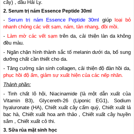
cây) , dầu Hải Ly.
2. Serum trị nám Essence Peptide 30ml
-
Serum trị nám Essence Peptide 30ml
giúp
loại bỏ
nhanh chóng các vết sạm, nám, tàn nhang, đồi mồi.
-
Làm mờ các vết sạm
trên da, cải thiện làn da không
đều màu.
- Ngăn chặn hình thành sắc tố melanin dưới da, bổ sung
dưỡng chất cần thiết cho da.
- Tăng cường sản sinh collagen, cải thiện độ đàn hồi da,
phục hồi độ ẩm, giảm sự xuất hiện của các nếp nhăn.
Thành phần:
- Tinh chất lô hội, Niacinamide (là một dẫn xuất của
Vitamin B3), Glycereth-26 (Liponic EG1), Sodium
hyaluronate (HA), Chiết xuất cây cẩm quỳ, Chiết xuất lá
bạc hà, Chiết xuất hoa anh thảo , Chiết xuất cây huyền
sâm , Chiết xuất cỏ thi.
3. Sữa rủa mặt sinh học