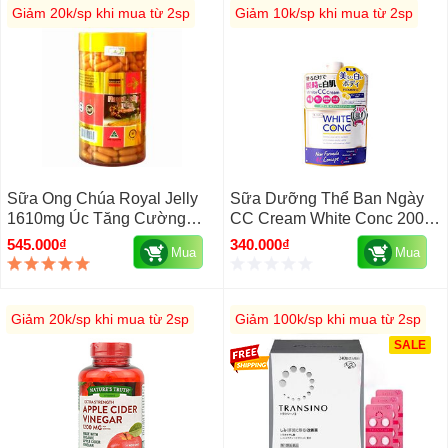
Giảm 20k/sp khi mua từ 2sp
Giảm 10k/sp khi mua từ 2sp
Sữa Ong Chúa Royal Jelly
Sữa Dưỡng Thể Ban Ngày
1610mg Úc Tăng Cường
CC Cream White Conc 200g
Sinh Lý, Ngừa Ung Thư
Nhật Bản
545.000₫
340.000₫
Mua
Mua
Giảm 20k/sp khi mua từ 2sp
Giảm 100k/sp khi mua từ 2sp
SALE