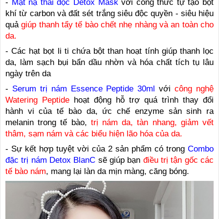
-
Mặt nạ thải độc Detox Mask
với công thức tự tạo bọt
khí từ carbon và đất sét trắng siêu độc quyền - siêu hiệu
quả
giúp thanh tẩy tế bào chết nhẹ nhàng và an toàn cho
da.
- Các hạt bọt li ti chứa bột than hoạt tính giúp thanh lọc
da, làm sạch bụi bẩn dầu nhờn và hóa chất tích tụ lâu
ngày trên da
-
Serum trị nám Essence Peptide 30ml
với
công nghệ
Watering Peptide
hoạt động hỗ trợ quá trình thay đổi
hành vi của tế bào da, ức chế enzyme sản sinh ra
melanin trong tế bào,
trị nám da, tàn nhang, giảm vết
thâm, sạm nám và các biểu hiện lão hóa của da.
- Sự kết hợp tuyệt vời của 2 sản phẩm có trong
Combo
đặc trị nám Detox BlanC
sẽ giúp bạn
điều trị tận gốc các
tế bào nám
, mang lại làn da mịn màng, căng bóng.