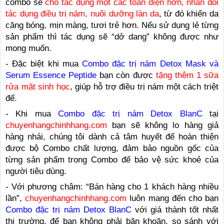
combo sẽ
cho tác dụng một các toàn diện hơn, nhân đôi
tác dụng điều trị nám, nuôi dưỡng làn da
, từ đó khiến da
căng bóng, mịn màng, tươi trẻ hơn. Nếu sử dụng lẻ từng
sản phẩm thì tác dụng sẽ “dở dang” không được như
mong muốn.
- Đặc biệt khi mua
Combo đặc trị nám Detox Mask và
Serum Essence Peptide
bạn còn được
tặng thêm 1 sữa
rửa mặt sinh học
, giúp hỗ trợ điều trị nám một cách triệt
để.
- Khi mua
Combo đặc trị nám Detox BlanC
tại
chuyenhangchinhhang.com
bạn sẽ không lo hàng giả
hàng nhái, chúng tôi dành cả tâm huyết để hoàn thiện
được bộ Combo chất lượng, đảm bảo nguồn gốc của
từng sản phẩm trong Combo để bảo vệ sức khoẻ của
người tiêu dùng.
- Với phương châm: “Bán hàng cho 1 khách hàng nhiều
lần”,
chuyenhangchinhhang.com
luôn mang đến cho bạn
Combo đặc trị nám Detox BlanC
với giá thành tốt nhất
thị trường, để bạn không phải băn khoăn, so sánh với