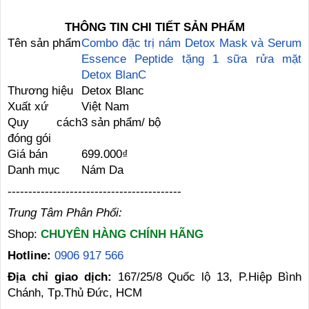
THÔNG TIN CHI TIẾT SẢN PHẨM
Tên sản phẩm
Combo đặc trị nám Detox Mask và Serum
Essence Peptide tặng 1 sữa rửa mặt
Detox BlanC
Thương hiệu
Detox Blanc
Xuất xứ
Việt Nam
Quy cách
3 sản phẩm/ bộ
đóng gói
Giá bán
699.000₫
Danh mục
Nám Da
------------------------------------------
Trung Tâm Phân Phối:
Shop:
CHUYÊN HÀNG CHÍNH HÃNG
Hotline:
0906 917 566
Địa chỉ giao dịch:
167/25/8 Quốc lộ 13, P.Hiệp Bình
Chánh, Tp.Thủ Đức, HCM