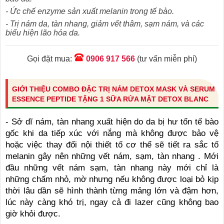
- Ức chế enzyme sản xuất melanin trong tế bào.
- Trị nám da, tàn nhang, giảm vết thâm, sạm nám, và các
biểu hiện lão hóa da.
Gọi đặt mua:
0906 917 566
(tư vấn miễn phí)
GIỚI THIỆU COMBO ĐẶC TRỊ NÁM DETOX MASK VÀ SERUM
ESSENCE PEPTIDE TẶNG 1 SỮA RỬA MẶT DETOX BLANC
- Sở dĩ nám, tàn nhang xuất hiện do da bị hư tổn tế bào
gốc khi da tiếp xúc với nắng mà không được bảo vệ
hoặc việc thay đổi nội thiết tố cơ thể sẽ tiết ra sắc tố
melanin gây nên những vết nám, sạm, tàn nhang . Mới
đầu những vết nám sạm, tàn nhang này mới chỉ là
những chấm nhỏ, mờ nhưng nếu không được loại bỏ kịp
thời lâu dần sẽ hình thành từng mảng lớn và đậm hơn,
lúc này càng khó trị, ngay cả đi lazer cũng không bao
giờ khỏi được.