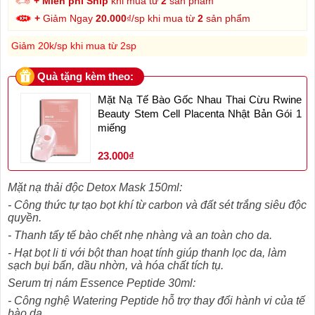
+ Miễn phí Ship
khi mua từ
2
sản phẩm
+
Giảm Ngay
20.000
₫/sp khi mua từ
2
sản phẩm
Giảm 20k/sp khi mua từ 2sp
Quà tặng kèm theo:
Mặt Nạ Tế Bào Gốc Nhau Thai Cừu Rwine
Beauty Stem Cell Placenta Nhật Bản Gói 1
miếng
23.000₫
Mặt nạ thải độc Detox Mask 150ml:
- Công thức tự tạo bọt khí từ carbon và đất sét trắng siêu độc
quyền.
- Thanh tẩy tế bào chết nhẹ nhàng và an toàn cho da.
- Hạt bọt li ti với bột than hoạt tính giúp thanh lọc da, làm
sạch bụi bẩn, dầu nhờn, và hóa chất tích tụ.
Serum trị nám Essence Peptide 30ml:
- Công nghệ Watering Peptide hỗ trợ thay đổi hành vi của tế
bào da.