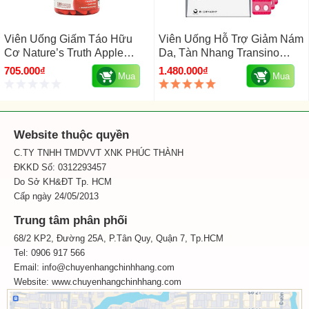
Viên Uống Giấm Táo Hữu
Viên Uống Hỗ Trợ Giảm Nám
Cơ Nature’s Truth Apple
Da, Tàn Nhang Transino
Cider Vinegar 1200mg Của
Whitening Nhật Bản 240 Viên
705.000₫
1.480.000₫
Mua
Mua
Mỹ 180 Viên
Website thuộc quyền
C.TY TNHH TMDVVT XNK PHÚC THÀNH
ĐKKD Số: 0312293457
Do Sở KH&ĐT Tp. HCM
Cấp ngày 24/05/2013
Trung tâm phân phối
68/2 KP2, Đường 25A, P.Tân Quy, Quận 7, Tp.HCM
Tel: 0906 917 566
Email: info@chuyenhangchinhhang.com
Website:
www.chuyenhangchinhhang.com