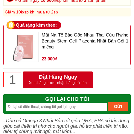
+
Giảm Ngay
10.000
₫/sp khi mua từ
2
sản phẩm
Giảm 10k/sp khi mua từ 2sp
Quà tặng kèm theo:
Mặt Nạ Tế Bào Gốc Nhau Thai Cừu Rwine
Beauty Stem Cell Placenta Nhật Bản Gói 1
miếng
23.000₫
Đặt Hàng Ngay
Xem hàng trước, nhận hàng trả tiền
GỌI LẠI CHO TÔI
- Dầu cá Omega 3 Nhật Bản rất giàu DHA, EPA có tác dụng
giúp cải thiện trí nhớ cho người già, hỗ trợ phát triển trí não,
điều trị chứng mất ngủ, mắt kém…