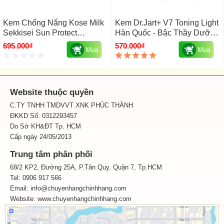
Kem Chống Nắng Kose Milk
Kem Dr.Jart+ V7 Toning Light
Sekkisei Sun Protect
Hàn Quốc - Bậc Thầy Dưỡng
Essence Spf 50 Của Nhật
Trắng Da, Xóa Thâm Nám
695.000₫
570.000₫
Mua
Mua
60g
Website thuộc quyền
C.TY TNHH TMDVVT XNK PHÚC THÀNH
ĐKKD Số: 0312293457
Do Sở KH&ĐT Tp. HCM
Cấp ngày 24/05/2013
Trung tâm phân phối
68/2 KP2, Đường 25A, P.Tân Quy, Quận 7, Tp.HCM
Tel: 0906 917 566
Email: info@chuyenhangchinhhang.com
Website:
www.chuyenhangchinhhang.com