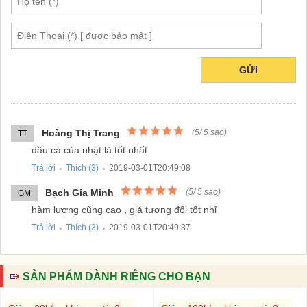
GỬI
Hoàng Thị Trang
(
5
/
5
sao)
TT
dầu cá của nhật là tốt nhất
Trả lời
Thích (
3
)
2019-03-01T20:49:08
●
●
Bạch Gia Minh
(
5
/
5
sao)
GM
hàm lượng cũng cao , giá tương đối tốt nhỉ
Trả lời
Thích (
3
)
2019-03-01T20:49:37
●
●
SẢN PHẨM DÀNH RIÊNG CHO BẠN