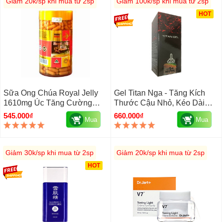
Giảm 20k/sp khi mua từ 2sp
Giảm 100k/sp khi mua từ 2sp
HOT
Sữa Ong Chúa Royal Jelly
Gel Titan Nga - Tăng Kích
1610mg Úc Tăng Cường
Thước Cậu Nhỏ, Kéo Dài
Sinh Lý, Ngừa Ung Thư
Thời Gian Quan Hệ
545.000₫
660.000₫
Mua
Mua
Giảm 30k/sp khi mua từ 2sp
Giảm 20k/sp khi mua từ 2sp
HOT