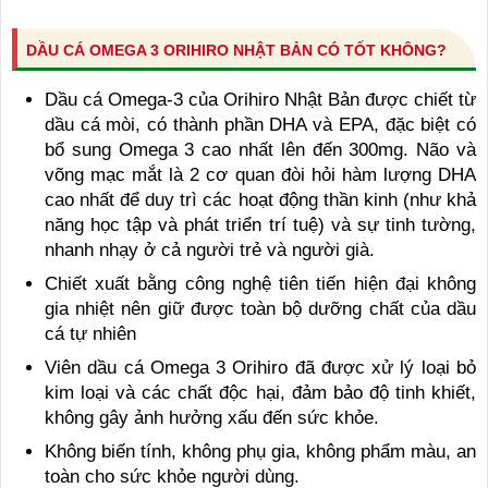
DẦU CÁ OMEGA 3 ORIHIRO NHẬT BẢN CÓ TỐT KHÔNG?
Dầu cá Omega-3 của Orihiro Nhật Bản được chiết từ
dầu cá mòi, có thành phần DHA và EPA, đặc biệt có
bổ sung Omega 3 cao nhất lên đến 300mg. Não và
võng mạc mắt là 2 cơ quan đòi hỏi hàm lượng DHA
cao nhất để duy trì các hoạt động thần kinh (như khả
năng học tập và phát triển trí tuệ) và sự tinh tường,
nhanh nhạy ở cả người trẻ và người già.
Chiết xuất bằng công nghệ tiên tiến hiện đại không
gia nhiệt nên giữ được toàn bộ dưỡng chất của dầu
cá tự nhiên
Viên dầu cá Omega 3 Orihiro đã được xử lý loại bỏ
kim loại và các chất độc hại, đảm bảo độ tinh khiết,
không gây ảnh hưởng xấu đến sức khỏe.
Không biến tính, không phụ gia, không phẩm màu, an
toàn cho sức khỏe người dùng.