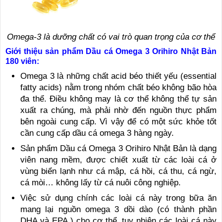
Omega-3 là dưỡng chất có vai trò quan trọng của cơ thể
Giới thiệu sản phẩm Dầu cá Omega 3 Orihiro Nhật Bản
180 viên:
Omega 3 là những chất acid béo thiết yếu (essential
fatty acids) nằm trong nhóm chất béo không bão hòa
đa thể. Điều không may là cơ thể không thể tự sản
xuất ra chúng, mà phải nhờ đến nguồn thực phẩm
bên ngoài cung cấp. Vì vậy để có một sức khỏe tốt
cần cung cấp dầu cá omega 3 hàng ngày.
Sản phẩm Dầu cá Omega 3 Orihiro Nhật Bản là dạng
viên nang mềm, được chiết xuất từ các loài cá ở
vùng biển lạnh như cá mập, cá hồi, cá thu, cá ngừ,
cá mòi… không lấy từ cá nuôi công nghiệp.
Việc sử dụng chính các loài cá này trong bữa ăn
mang lại nguồn omega 3 dồi dào (có thành phần
DHA và EPA ) cho cơ thể, tuy nhiên các loài cá này