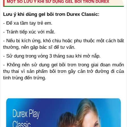
MỘT SỐ LƯU Ý KHI SỬ DỤNG GEL BÔI TRƠN DUREX
Lưu ý khi dùng gel bôi trơn Durex Classic:
-
Để xa tầm tay trẻ em.
-
Tránh tiếp xúc với mắt.
-
Nếu bị kích ứng, khó chịu hoặc phụ thuộc một cách bất
thường, nên gặp bác sĩ để tư vấn.
-
Sử dụng trong vòng 3 tháng sau khi mở nắp.
-
Không nên sử dụng gel bôi trơn trong giai đoạn muốn
thụ thai vì sản phẩm bôi trơn gây cản trở đường đi của
tinh trùng đến trứng.