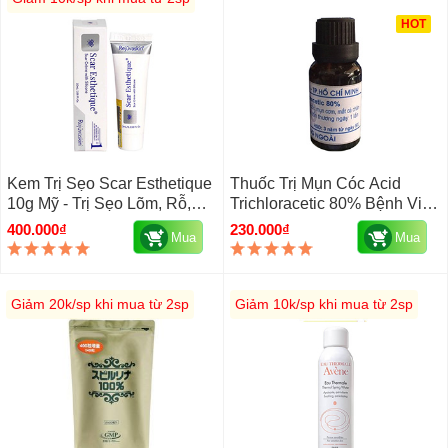
HOT
Kem Trị Sẹo Scar Esthetique
Thuốc Trị Mụn Cóc Acid
10g Mỹ - Trị Sẹo Lõm, Rỗ,
Trichloracetic 80% Bệnh Viện
Thâm
Da Liễu HCM
400.000₫
230.000₫
Mua
Mua
Giảm 20k/sp khi mua từ 2sp
Giảm 10k/sp khi mua từ 2sp