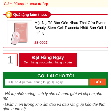
Giảm 20k/sp khi mua từ 2sp
Quà tặng kèm theo:
Mặt Nạ Tế Bào Gốc Nhau Thai Cừu Rwine
Beauty Stem Cell Placenta Nhật Bản Gói 1
miếng
23.000₫
Đặt Hàng Ngay
Xem hàng trước, nhận hàng trả tiền
GỌI LẠI CHO TÔI
- Hỗ trợ chức năng sinh lý cho cả nam giới và chị em phụ
nữ.
- Giảm hiện tượng khô âm đạo và đau rát, giúp kéo dài thời
gian quan hệ.