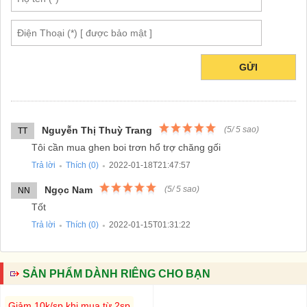
GỬI
Nguyễn Thị Thuỳ Trang
(
5
/
5
sao)
TT
Tôi cần mua ghen boi trơn hổ trợ chăng gối
Trả lời
Thích (
0
)
2022-01-18T21:47:57
●
●
Ngọc Nam
(
5
/
5
sao)
NN
Tốt
Trả lời
Thích (
0
)
2022-01-15T01:31:22
●
●
SẢN PHẨM DÀNH RIÊNG CHO BẠN
Giảm 10k/sp khi mua từ 2sp