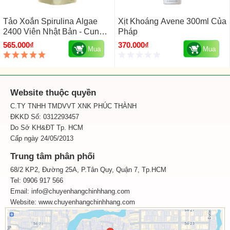
Tảo Xoắn Spirulina Algae
Xịt Khoáng Avene 300ml Của
2400 Viên Nhật Bản - Cung
Pháp
Cấp Vitamin
565.000₫
370.000₫
Mua
Mua
Website thuộc quyền
C.TY TNHH TMDVVT XNK PHÚC THÀNH
ĐKKD Số: 0312293457
Do Sở KH&ĐT Tp. HCM
Cấp ngày 24/05/2013
Trung tâm phân phối
68/2 KP2, Đường 25A, P.Tân Quy, Quận 7, Tp.HCM
Tel: 0906 917 566
Email: info@chuyenhangchinhhang.com
Website:
www.chuyenhangchinhhang.com