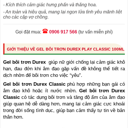
- Kích thích cảm giác hưng phấn và thăng hoa.
- An toàn và hiệu quả, mang lại ngọn lửa tình yêu mãnh liệt
cho các cặp vợ chồng.
Gọi đặt mua:
0906 917 566
(tư vấn miễn phí)
GIỚI THIỆU VỀ GEL BÔI TRƠN DUREX PLAY CLASSIC 100ML
Gel bôi trơn Durex
giúp nữ giới chống lại cảm giác khô
hạn, đau đớn khi âm đạo gặp vấn đề không thể tiết ra
dịch nhờn để bôi trơn cho việc “yêu”.
Gel bôi trơn Durex Classic
phù hợp những bạn gái có
âm đạo khô hoặc ít nước nhờn.
Gel bôi trơn Durex
Classic
có tác dụng bôi trơn và tăng độ ẩm của âm đạo
giúp quan hệ dễ dàng hơn, mang lại cảm giác cực khoái
trong đời sống tình dục, giúp bạn cảm thấy tự tin về bản
thân hơn.