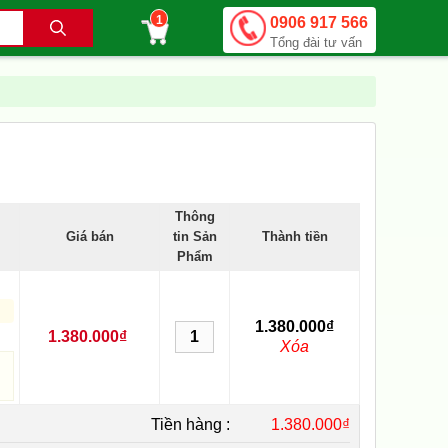
1
0906 917 566
Tổng đài tư vấn
Thông
Giá bán
tin Sản
Thành tiền
Phẩm
1.380.000₫
1.380.000₫
Xóa
Tiền hàng :
1.380.000₫