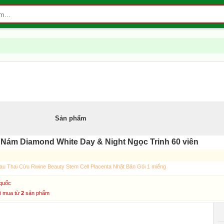
Sản phẩm
 Nám Diamond White Day & Night Ngọc Trinh 60 viên
u Thai Cừu Rwine Beauty Stem Cell Placenta Nhật Bản Gói 1 miếng
quốc
hi mua từ
2
sản phẩm