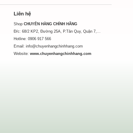
Liên hệ
Shop
CHUYÊN HÀNG CHÍNH HÃNG
Đ/c: 68/2 KP2, Đường 25A, P.Tân Quy, Quận 7,
Tp.HCM
Hotline:
0906 917 566
Email:
info@chuyenhangchinhhang.com
Website:
www.chuyenhangchinhhang.com