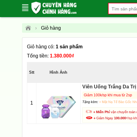
›
Giỏ hàng
Giỏ hàng có:
1 sản phẩm
Tổng tiền:
1.380.000₫
Stt
Hình Ảnh
Viên Uống Trắng Da Trị
Giảm 100k/sp khi mua từ 2sp
Tặng kèm:
+ Mặt Nạ Tế Bào Gốc Nha
1
+ Miễn Phí
vận chuyển toàn 
+
Giảm Ngay
100.000
₫/sp k