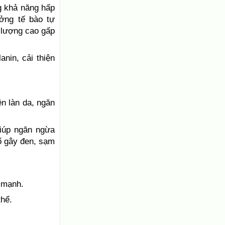
ng khả năng hấp
ởng tế bào tự
 lượng cao gấp
nin, cải thiện
ện làn da, ngăn
giúp ngăn ngừa
tố gây đen, sạm
e mạnh.
thể.