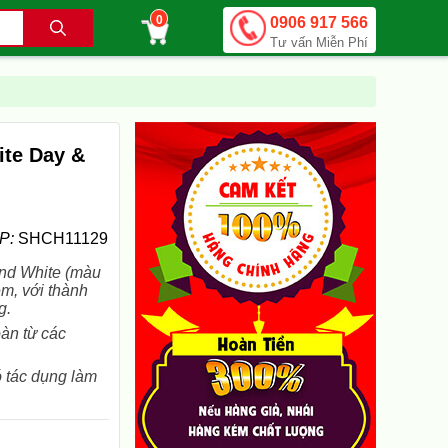
0
0906 917 566
.
Tư vấn Miễn Phí
ite Day &
P:
SHCH11129
ond White (màu
êm, với thành
g.
àn từ các
 tác dụng làm