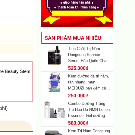
SẢN PHẨM MUA NHIỀU
Tinh Chất Trị Nám
Dongsung Rannce
Serum Hàn Quốc Chai
45ml
525.000₫
ne Beauty Stem
Kem dưỡng da trị nám,
tàn nhang, mụn
MEIDUZI ban đêm của
Nhật Bản 20g (màu
250.000₫
xanh)
Combo Dưỡng Trắng
phí)
Trẻ Hoá Da NMN Lotion,
Essence, Gel dưỡng
Nhật Bản
580.000₫
Kem Trị Nám Dongsung