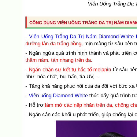
Viên Uống Trắng Da 
CÔNG DỤNG VIÊN UỐNG TRẮNG DA TRỊ NÁM DIAM
-
Viên Uống Trắng Da Trị Nám Diamond White 
dưỡng làn da trắng hồng
, mịn màng từ sâu bên t
- Ngăn ngừa quá trình hình thành và phát triển 
thâm nám, tàn nhang trên da.
-
Ngăn chặn sự kết tụ hắc tố melanin
từ sâu bên
như: hóa chất, bụi bẩn, tia UV,…
- Tăng khả năng phục hồi của da đối với bức xạ
-
Viên uống Diamond White
thúc đẩy quá trình t
- Hỗ trợ
làm mờ các nếp nhăn trên da, chống chả
- Ngăn cản các khối u phát triển, giúp chống lại