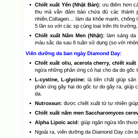
Chiết xuất Yến (Nhật Bản):
ưu điểm hơn các
thu mà vẫn đảm bảo chứa đủ các thành ph
nhiên,Collagen… làm da khỏe mạnh, chống lã
5 lần so với các sp cùng loại trên thị trườn
Chiết xuất Nấm Men (Nhật):
làm sáng da 
màu sắc da sau 6 tuần sử dụng (so với nhó
Viên dưỡng da ban ngày Diamond Day:
Chiết xuất oliu, acerola cherry, chiết xuất
ngừa những phản ứng có hại cho da do gốc t
L-cystine, L-glycine:
là tiền chất giúp sản
phản ứng gây hại do gốc tự do gây ra, giúp 
da.
Nutroxsun:
được chiết xuất từ tự nhiên giúp
Chiết xuất nấm men Saccharomyces cerev
Alpha Lipoic acid:
giúp ngăn ngừa tổn thươn
Ngoài ra, viên dưỡng da Diamond Day còn bổ