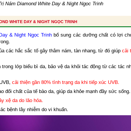
Trị Nám Diamond White Day & Night Ngọc Trinh
OND WHITE DAY & NIGHT NGỌC TRINH
Day & Night Ngọc Trinh
bổ sung các dưỡng chất có lợi ch
rong.
của các hắc sắc tố gây thâm nám, tàn nhang, từ đó giúp
cải 
 trong lớp biểu bì da, bảo vệ da khỏi tác động từ các tác 
 UVB,
cải thiện gần 80% tình trạng da khi tiếp xúc UVB.
rao đổi chất của tế bào da, giúp da khỏe mạnh đầy sức sống.
y xệ da do lão hóa.
 các bệnh lây nhiễm do vi khuẩn.