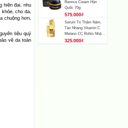
Rannce Cream Hàn
g hiện đại, nhu
Quốc 70g
 khỏe, cho da,
575.000₫
ưa chuộng hơn,
Serum Trị Thâm Nám,
Tàn Nhang Vitamin C
guyên liệu quý
Melano CC Rohto Nhật
Bản 20ml
 bảo vệ da toàn
325.000₫