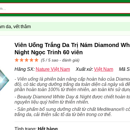
nám da, vết thâm
Viên Uống Trắng Da Trị Nám Diamond Wh
Night Ngọc Trinh 60 viên
(5 / 5 sao -
đánh giá
)
Hãng SX:
Nature Việt Nam
Xuất xứ:
Việt Nam
Mã S
- Viên uống là phiên bản nâng cấp hoàn hảo của Diam
đỏ), có tác dụng dưỡng trắng da toàn diện cả ngày và đ
phần hoàn toàn 100% từ thiên nhiên, an toàn khi sử dụn
- Beauty Diamond White Day & Night được chiết hoàn to
nguyên liệu quý hiếm từ thiên nhiên.
- Sản phẩm bổ sung dưỡng chất từ chất Mediteanox® có
trắng da, cải thiện sắc tố da từ bên trong cơ thể.
Tình trạng:
Hết hàng