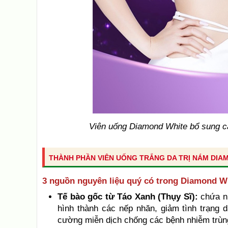
Viên uống Diamond White bổ sung các
THÀNH PHẦN VIÊN UỐNG TRẮNG DA TRỊ NÁM DIA
3 nguồn nguyên liệu quý có trong Diamond Wh
Tế bào gốc từ Táo Xanh (Thụy Sĩ):
chứa nh
hình thành các nếp nhăn, giảm tình trạng d
cường miễn dịch chống các bệnh nhiễm trùng