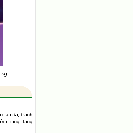
ồng
 làn da, tránh
ói chung, tăng