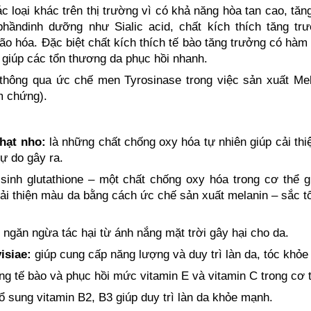
 loại khác trên thị trường vì có khả năng hòa tan cao, tă
ầndinh dưỡng như Sialic acid, chất kích thích tăng trư
o hóa. Đặc biệt chất kích thích tế bào tăng trưởng có hàm
g, giúp các tổn thương da phục hồi nhanh.
thông qua ức chế men Tyrosinase trong việc sản xuất Mela
m chứng).
 hạt nho:
là những chất chống oxy hóa tự nhiên giúp cải thi
ự do gây ra.
 sinh glutathione – một chất chống oxy hóa trong cơ thể 
cải thiện màu da bằng cách ức chế sản xuất melanin – sắc 
 ngăn ngừa tác hại từ ánh nắng mặt trời gây hại cho da.
isiae:
giúp cung cấp năng lượng và duy trì làn da, tóc khỏ
g tế bào và phục hồi mức vitamin E và vitamin C trong cơ 
 sung vitamin B2, B3 giúp duy trì làn da khỏe mạnh.