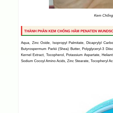
Kem Chống
THÀNH PHẦN KEM CHỐNG HĂM PENATEN WUNDSC
Aqua, Zinc Oxide, Isopropyl Palmitate, Dicaprylyl Carbo
Butyrospermum Parkii (Shea) Butter, Polyglyceryl-3 Diis
Kernel Extract, Tocopherol, Potassium Aspartate, Helia
Sodium Cocoyl Amino Acids, Zinc Stearate, Tocopheryl Ac