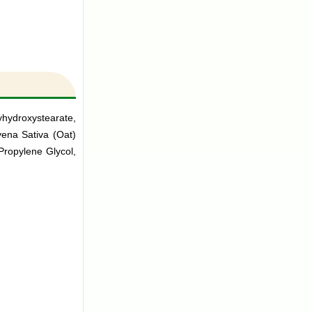
yhydroxystearate,
vena Sativa (Oat)
Propylene Glycol,