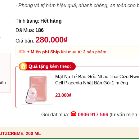
- Phòng và trị hăm hiệu quả, nhanh chóng, an toàn cho 
Tình trạng:
Hết hàng
Đã Mua:
186
›
280.000₫
Giá bán:
+ Miễn phí Ship
khi mua từ
2
sản phẩm
Quà tặng kèm theo:
Mặt Nạ Tế Bào Gốc Nhau Thai Cừu Rwi
nếu
Cell Placenta Nhật Bản Gói 1 miếng
23.000₫
Gọi đặt mua:
0906 917 566
(tư vấn miễn 
UTZCREME, 200 ML