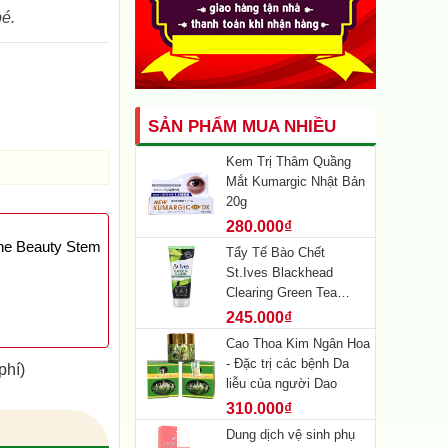
bé.
SẢN PHẨM MUA NHIỀU
Kem Trị Thâm Quầng
Mắt Kumargic Nhật Bản
20g
280.000₫
ne Beauty Stem
Tẩy Tế Bào Chết
St.Ives Blackhead
Clearing Green Tea
Scrub
245.000₫
Cao Thoa Kim Ngân Hoa
- Đặc trị các bệnh Da
phí)
liễu của người Dao
310.000₫
Dung dịch vệ sinh phụ