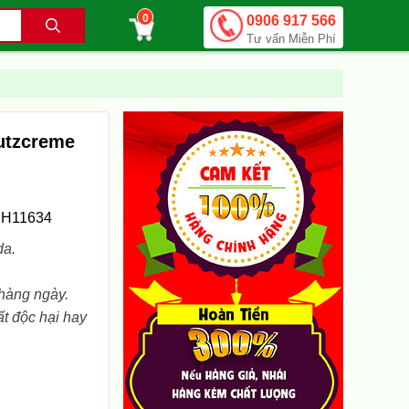
0
0906 917 566
.
Tư vấn Miễn Phí
utzcreme
H11634
da.
 hàng ngày.
ất độc hại hay