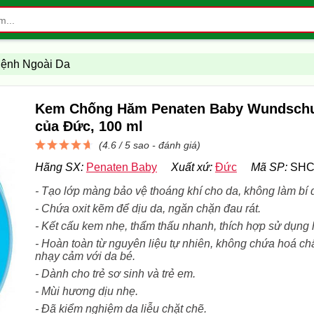
Bệnh Ngoài Da
Kem Chống Hăm Penaten Baby Wundsch
của Đức, 100 ml
(4.6 / 5 sao -
đánh giá
)
Hãng SX:
Penaten Baby
Xuất xứ:
Đức
Mã SP:
SHC
- Tạo lớp màng bảo vệ thoáng khí cho da, không làm bí 
- Chứa oxit kẽm để dịu da, ngăn chặn đau rát.
- Kết cấu kem nhẹ, thẩm thấu nhanh, thích hợp sử dụng
- Hoàn toàn từ nguyên liệu tự nhiên, không chứa hoá ch
nhạy cảm với da bé.
- Dành cho trẻ sơ sinh và trẻ em.
- Mùi hương dịu nhẹ.
- Đã kiểm nghiệm da liễu chặt chẽ.