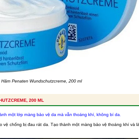
 Hăm Penaten Wundschutzcreme, 200 ml
HUTZCREME, 200 ML
ành một lớp màng bảo vệ da mà vẫn thoáng khí, không bí da.
ảo vệ chống bị đau rát da. Tạo thành một màng bảo vệ thoáng khí và l