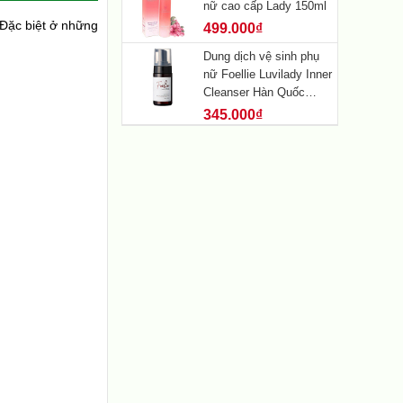
nữ cao cấp Lady 150ml
 Đặc biệt ở những
499.000₫
Dung dịch vệ sinh phụ
nữ Foellie Luvilady Inner
Cleanser Hàn Quốc
(100ml)
345.000₫