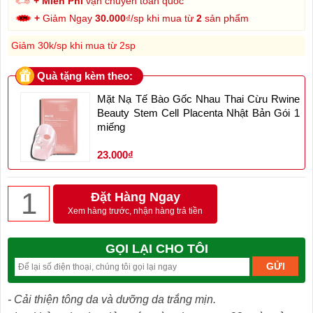
+ Miễn Phí
vận chuyển toàn quốc
+
Giảm Ngay
30.000
₫/sp khi mua từ
2
sản phẩm
Giảm 30k/sp khi mua từ 2sp
Quà tặng kèm theo:
Mặt Nạ Tế Bào Gốc Nhau Thai Cừu Rwine
Beauty Stem Cell Placenta Nhật Bản Gói 1
miếng
23.000₫
Đặt Hàng Ngay
Xem hàng trước, nhận hàng trả tiền
GỌI LẠI CHO TÔI
- Cải thiện tông da và dưỡng da trắng mịn.