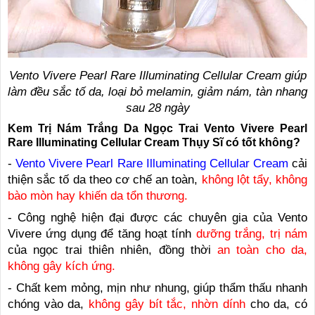
Vento Vivere Pearl Rare Illuminating Cellular Cream giúp
làm đều sắc tố da, loại bỏ melamin, giảm nám, tàn nhang
sau 28 ngày
Kem Trị Nám Trắng Da Ngọc Trai Vento Vivere Pearl
Rare Illuminating Cellular Cream Thụy Sĩ có tốt không?
-
Vento Vivere Pearl Rare Illuminating Cellular Cream
cải
thiện sắc tố da theo cơ chế an toàn,
không lột tẩy, không
bào mòn hay khiến da tổn thương.
- Công nghệ hiện đại được các chuyên gia của Vento
Vivere ứng dụng để tăng hoạt tính
dưỡng trắng, trị nám
của ngọc trai thiên nhiên, đồng thời
an toàn cho da,
không gây kích ứng.
- Chất kem mỏng, mịn như nhung, giúp thẩm thấu nhanh
chóng vào da,
không gây bít tắc, nhờn dính
cho da, có