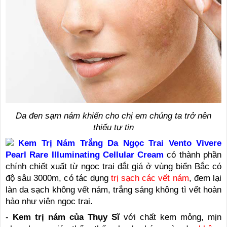
Da đen sạm nám khiến cho chị em chúng ta trở nên
thiếu tự tin
Kem Trị Nám Trắng Da Ngọc Trai Vento Vivere
Pearl Rare Illuminating Cellular Cream
có thành phần
chính chiết xuất từ ngọc trai đắt giá ở vùng biển Bắc có
độ sâu 3000m, có tác dụng
trị sạch các vết nám
, đem lại
làn da sạch không vết nám, trắng sáng không tì vết hoàn
hảo như viên ngọc trai.
-
Kem trị nám của Thụy Sĩ
với chất kem mỏng, mịn