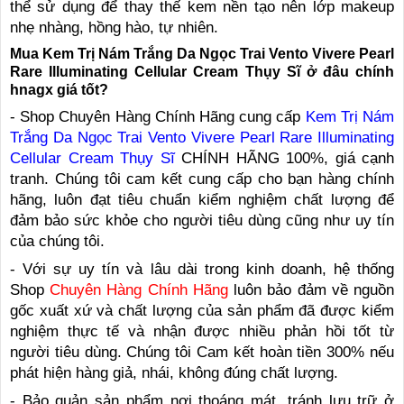
thể sử dụng để thay thế kem nền tạo nên lớp makeup
nhẹ nhàng, hồng hào, tự nhiên.
Mua Kem Trị Nám Trắng Da Ngọc Trai Vento Vivere Pearl
Rare Illuminating Cellular Cream Thụy Sĩ ở đâu chính
hnagx giá tốt?
- Shop Chuyên Hàng Chính Hãng cung cấp
Kem Trị Nám
Trắng Da Ngọc Trai Vento Vivere Pearl Rare Illuminating
Cellular Cream Thụy Sĩ
CHÍNH HÃNG 100%, giá cạnh
tranh. Chúng tôi cam kết cung cấp cho bạn hàng chính
hãng, luôn đạt tiêu chuẩn kiểm nghiệm chất lượng để
đảm bảo sức khỏe cho người tiêu dùng cũng như uy tín
của chúng tôi.
- Với sự uy tín và lâu dài trong kinh doanh, hệ thống
Shop
Chuyên Hàng Chính Hãng
luôn bảo đảm về nguồn
gốc xuất xứ và chất lượng của sản phẩm đã được kiểm
nghiệm thực tế và nhận được nhiều phản hồi tốt từ
người tiêu dùng. Chúng tôi Cam kết hoàn tiền 300% nếu
phát hiện hàng giả, nhái, không đúng chất lượng.
- Bảo quản sản phẩm nơi thoáng mát, tránh lưu trữ ở