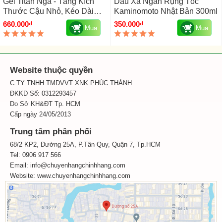
Gel Titan Nga - Tăng Kích
Dầu Xả Ngăn Rụng Tóc
Thước Cậu Nhỏ, Kéo Dài
Kaminomoto Nhật Bản 300ml
Thời Gian Quan Hệ
660.000₫
350.000₫
Mua
Mua
Website thuộc quyền
C.TY TNHH TMDVVT XNK PHÚC THÀNH
ĐKKD Số: 0312293457
Do Sở KH&ĐT Tp. HCM
Cấp ngày 24/05/2013
Trung tâm phân phối
68/2 KP2, Đường 25A, P.Tân Quy, Quận 7, Tp.HCM
Tel: 0906 917 566
Email: info@chuyenhangchinhhang.com
Website:
www.chuyenhangchinhhang.com