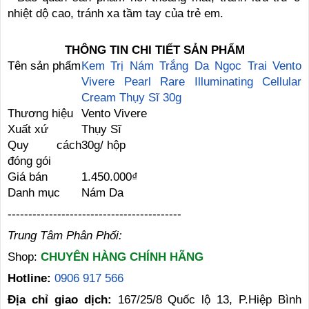
nhiệt dộ cao, tránh xa tầm tay của trẻ em.
THÔNG TIN CHI TIẾT SẢN PHẨM
Tên sản phẩm
Kem Trị Nám Trắng Da Ngọc Trai Vento
Vivere Pearl Rare Illuminating Cellular
Cream Thụy Sĩ 30g
Thương hiệu
Vento Vivere
Xuất xứ
Thụy Sĩ
Quy cách
30g/ hộp
đóng gói
Giá bán
1.450.000₫
Danh mục
Nám Da
------------------------------------------
Trung Tâm Phân Phối:
Shop:
CHUYÊN HÀNG CHÍNH HÃNG
Hotline:
0906 917 566
Địa chỉ giao dịch:
167/25/8 Quốc lộ 13, P.Hiệp Bình