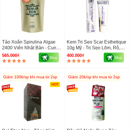
Tảo Xoắn Spirulina Algae
Kem Trị Sẹo Scar Esthetique
2400 Viên Nhật Bản - Cung
10g Mỹ - Trị Sẹo Lõm, Rỗ,
Cấp Vitamin
Thâm
565.000₫
400.000₫
Mua
Mua
Giảm 100k/sp khi mua từ 2sp
Giảm 20k/sp khi mua từ 2sp
HOT