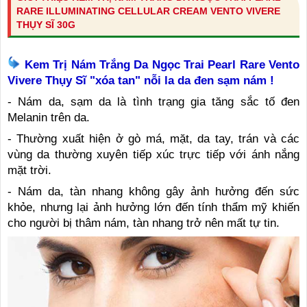
RARE ILLUMINATING CELLULAR CREAM VENTO VIVERE
THỤY SĨ 30G
Kem Trị Nám Trắng Da Ngọc Trai Pearl Rare Vento
Vivere Thụy Sĩ "xóa tan" nỗi la da đen sạm nám !
- Nám da, sạm da là tình trạng gia tăng sắc tố đen
Melanin trên da.
- Thường xuất hiện ở gò má, mặt, da tay, trán và các
vùng da thường xuyên tiếp xúc trực tiếp với ánh nắng
mặt trời.
- Nám da, tàn nhang không gây ảnh hưởng đến sức
khỏe, nhưng lại ảnh hưởng lớn đến tính thẩm mỹ khiến
cho người bị thâm nám, tàn nhang trở nên mất tự tin.