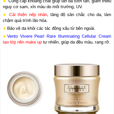
►
Cung cấp khoáng chất giúp làn da tươi tắn, giảm thiểu
nguy cơ sạm, xỉn màu do môi trường, UV.
►
Cải thiện nếp nhăn
, tăng độ săn chắc cho da, làm
chậm quá trình lão hóa.
►
Bảo vệ da khỏi các tác động xấu từ bên ngoài.
►
Vento Vivere Pearl Rare Illuminating Cellular Cream
tạo lớp nền make up
tự nhiên, giúp da đều màu, rạng rỡ.