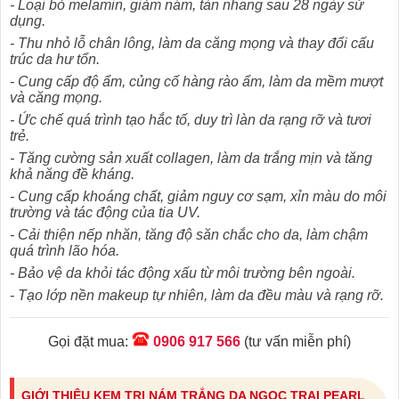
- Loại bỏ melamin, giảm nám, tàn nhang sau 28 ngày sử
dụng.
- Thu nhỏ lỗ chân lông, làm da căng mọng và thay đổi cấu
trúc da hư tổn.
- Cung cấp độ ẩm, củng cố hàng rào ẩm, làm da mềm mượt
và căng mọng.
- Ức chế quá trình tạo hắc tố, duy trì làn da rạng rỡ và tươi
trẻ.
- Tăng cường sản xuất collagen, làm da trắng mịn và tăng
khả năng đề kháng.
- Cung cấp khoáng chất, giảm nguy cơ sạm, xỉn màu do môi
trường và tác động của tia UV.
- Cải thiện nếp nhăn, tăng độ săn chắc cho da, làm chậm
quá trình lão hóa.
- Bảo vệ da khỏi tác động xấu từ môi trường bên ngoài.
- Tạo lớp nền makeup tự nhiên, làm da đều màu và rạng rỡ.
Gọi đặt mua:
0906 917 566
(tư vấn miễn phí)
GIỚI THIỆU KEM TRỊ NÁM TRẮNG DA NGỌC TRAI PEARL