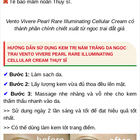
Tế bào mầm noãn Thụy sĩ.
Vento Vivere Pearl Rare Illuminating Cellular Cream có
thành phần chính chiết xuất từ ngọc trai đắt giá
HƯỚNG DẪN SỬ DỤNG KEM TRỊ NÁM TRẮNG DA NGỌC
TRAI VENTO VIVERE PEARL RARE ILLUMINATING
CELLULAR CREAM THỤY SĨ
✔
Bước 1:
Làm sạch da.
✔
Bước 2:
Lấy lượng kem vừa đủ thoa đều lên mặt.
✔
Bước 3:
Massage nhẹ nhàng và vỗ nhẹ cho kem
thẩm thấu nhanh vào da.
>> Sử dụng ngày 2 lần sáng và tối để đạt hiệu quả tốt
nhất.
>> Có thể dùng làm kem lót trang điểm.