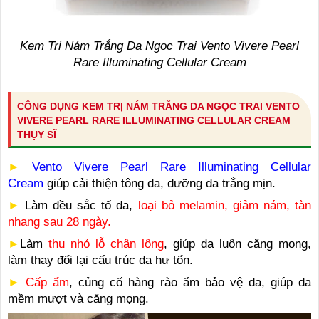
Kem Trị Nám Trắng Da Ngọc Trai Vento Vivere Pearl
Rare Illuminating Cellular Cream
CÔNG DỤNG KEM TRỊ NÁM TRẮNG DA NGỌC TRAI VENTO
VIVERE PEARL RARE ILLUMINATING CELLULAR CREAM
THỤY SĨ
►
Vento Vivere Pearl Rare Illuminating Cellular
Cream
giúp cải thiện tông da, dưỡng da trắng mịn.
►
Làm đều sắc tố da,
loại bỏ melamin, giảm nám, tàn
nhang sau 28 ngày.
►
Làm
thu nhỏ lỗ chân lông
, giúp da luôn căng mọng,
làm thay đổi lại cấu trúc da hư tổn.
►
Cấp ẩm
, củng cố hàng rào ẩm bảo vệ da, giúp da
mềm mượt và căng mọng.