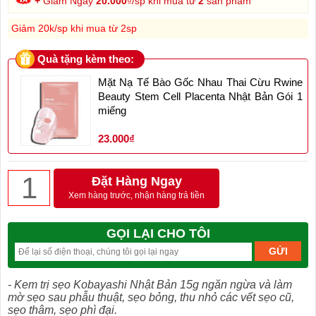
+
Giảm Ngay
20.000
₫/sp khi mua từ
2
sản phẩm
Giảm 20k/sp khi mua từ 2sp
Quà tặng kèm theo:
Mặt Nạ Tế Bào Gốc Nhau Thai Cừu Rwine
Beauty Stem Cell Placenta Nhật Bản Gói 1
miếng
23.000₫
Đặt Hàng Ngay
Xem hàng trước, nhận hàng trả tiền
GỌI LẠI CHO TÔI
- Kem trị sẹo Kobayashi Nhật Bản 15g ngăn ngừa và làm
mờ sẹo sau phẫu thuật, sẹo bỏng, thu nhỏ các vết sẹo cũ,
sẹo thâm, sẹo phì đại.