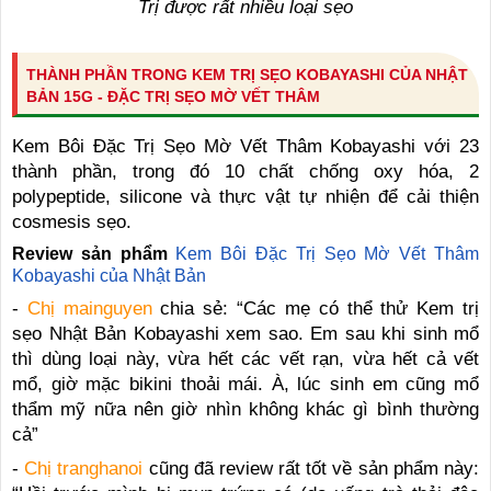
Trị được rất nhiều loại sẹo
THÀNH PHẦN TRONG KEM TRỊ SẸO KOBAYASHI CỦA NHẬT
BẢN 15G - ĐẶC TRỊ SẸO MỜ VẾT THÂM
Kem Bôi Đặc Trị Sẹo Mờ Vết Thâm Kobayashi với 23
thành phần, trong đó 10 chất chống oxy hóa, 2
polypeptide, silicone và thực vật tự nhiện để cải thiện
cosmesis sẹo.
Review sản phẩm
Kem Bôi Đặc Trị Sẹo Mờ Vết Thâm
Kobayashi của Nhật Bản
-
Chị mainguyen
chia sẻ: “Các mẹ có thể thử Kem trị
sẹo Nhật Bản Kobayashi xem sao. Em sau khi sinh mổ
thì dùng loại này, vừa hết các vết rạn, vừa hết cả vết
mổ, giờ mặc bikini thoải mái. À, lúc sinh em cũng mổ
thẩm mỹ nữa nên giờ nhìn không khác gì bình thường
cả”
-
Chị tranghanoi
cũng đã review rất tốt về sản phẩm này: