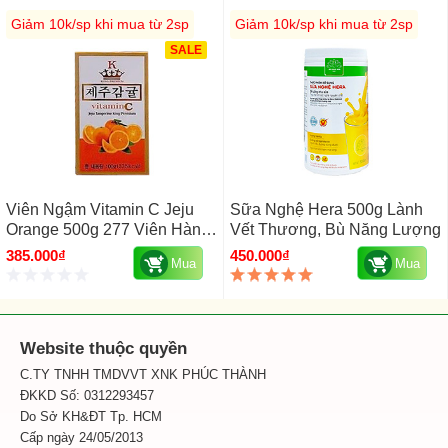
Giảm 10k/sp khi mua từ 2sp
Giảm 10k/sp khi mua từ 2sp
SALE
Viên Ngậm Vitamin C Jeju
Sữa Nghệ Hera 500g Lành
Orange 500g 277 Viên Hàn
Vết Thương, Bù Năng Lượng
Quốc
385.000₫
450.000₫
Mua
Mua
Website thuộc quyền
C.TY TNHH TMDVVT XNK PHÚC THÀNH
ĐKKD Số: 0312293457
Do Sở KH&ĐT Tp. HCM
Cấp ngày 24/05/2013