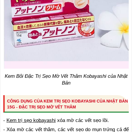
Kem Bôi Đặc Trị Sẹo Mờ Vết Thâm Kobayashi của Nhật
Bản
CÔNG DỤNG CỦA KEM TRỊ SẸO KOBAYASHI CỦA NHẬT BẢN
15G - ĐẶC TRỊ SẸO MỜ VẾT THÂM
-
Kem trị sẹo kobayashi
xóa mờ các vết sẹo lồi.
- Xóa mờ các vết thâm, các vết sẹo do mụn trứng cá để