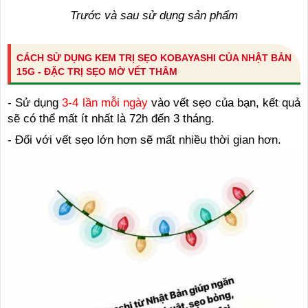
Trước và sau sử dụng sản phẩm
CÁCH SỬ DỤNG KEM TRỊ SẸO KOBAYASHI CỦA NHẬT BẢN
15G - ĐẶC TRỊ SẸO MỜ VẾT THÂM
- Sử dụng
3-4 lần mỗi ngày
vào vết sẹo của bạn, kết quả
sẽ có thể mất ít nhất là 72h đến 3 tháng.
- Đối với vết sẹo lớn hơn sẽ mất nhiều thời gian hơn.