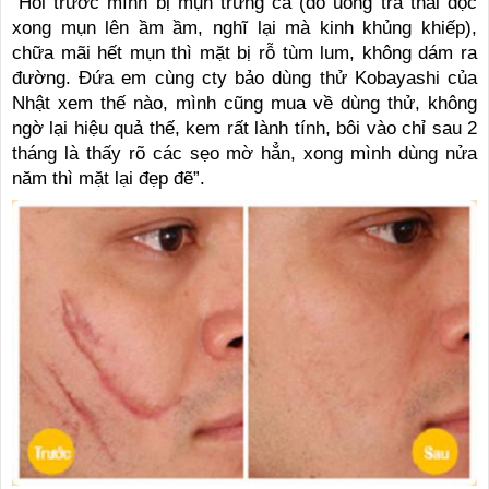
“Hồi trước mình bị mụn trứng cá (do uống trà thải độc
xong mụn lên ầm ầm, nghĩ lại mà kinh khủng khiếp),
chữa mãi hết mụn thì mặt bị rỗ tùm lum, không dám ra
đường. Đứa em cùng cty bảo dùng thử Kobayashi của
Nhật xem thế nào, mình cũng mua về dùng thử, không
ngờ lại hiệu quả thế, kem rất lành tính, bôi vào chỉ sau 2
tháng là thấy rõ các sẹo mờ hẳn, xong mình dùng nửa
năm thì mặt lại đẹp đẽ”.