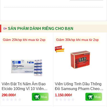
SẢN PHẨM DÀNH RIÊNG CHO BẠN
Giảm 20k/sp khi mua từ 2sp
Giảm 30k/sp khi mua từ 2sp
Viên Đặt Trị Nấm Âm Đạo
Viên Uống Tinh Dầu Thông
Elcido 100mg Vỉ 10 Viên
Đỏ Samsung Pharm Cheong
Nhật Bản
Song Won Hàn Quốc, 180
290.000₫
1.150.000₫
Mua
Mua
Viên