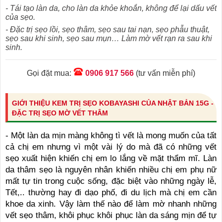
- Tái tạo làn da, cho làn da khỏe khoắn, không để lại dấu vết
của sẹo.
- Đặc trị sẹo lồi, sẹo thâm, sẹo sau tai nạn, sẹo phẫu thuật,
sẹo sau khi sinh, sẹo sau mụn… Làm mờ vết rạn ra sau khi
sinh.
Gọi đặt mua:
0906 917 566
(tư vấn miễn phí)
GIỚI THIỆU KEM TRỊ SẸO KOBAYASHI CỦA NHẬT BẢN 15G -
ĐẶC TRỊ SẸO MỜ VẾT THÂM
- Một làn da mịn màng không tì vết là mong muốn của tất
cả chị em nhưng vì một vài lý do mà đã có những vết
sẹo xuất hiện khiến chị em lo lắng về mặt thẩm mĩ. Làn
da thâm sẹo là nguyên nhân khiến nhiều chị em phụ nữ
mất tự tin trong cuộc sống, đặc biệt vào những ngày lễ,
Tết,.. thường hay đi dạo phố, đi du lịch mà chị em cần
khoe da xinh. Vậy làm thế nào để làm mờ nhanh những
vết sẹo thâm, khôi phục khôi phục làn da sáng mịn để tự