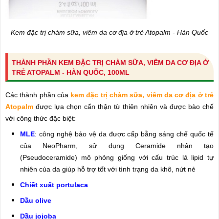
Kem đặc trị chàm sữa, viêm da cơ địa ở trẻ Atopalm - Hàn Quốc
THÀNH PHẦN KEM ĐẶC TRỊ CHÀM SỮA, VIÊM DA CƠ ĐỊA Ở
TRẺ ATOPALM - HÀN QUỐC, 100ML
Các thành phần của
kem đặc trị chàm sữa, viêm da cơ địa ở trẻ
Atopalm
được lựa chọn cẩn thận từ thiên nhiên và được bào chế
với công thức đặc biệt:
MLE
: công nghệ bảo vệ da được cấp bằng sáng chế quốc tế
của NeoPharm, sử dụng Ceramide nhân tạo
(Pseudoceramide) mô phỏng giống với cấu trúc lá lipid tự
nhiên của da giúp hỗ trợ tốt với tình trạng da khô, nứt nẻ
Chiết xuất portulaca
Dầu olive
Dầu jojoba