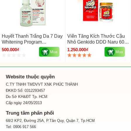
Huyết Thanh Trắng Da 7 Day
Viên Tăng Kích Thước Cậu
Whitening Program
Nhỏ Genkido DDD Naru 60
Glutathione 700 V-
Viên Nhật Bản
500.000₫
1.250.000₫
Mua
Mua
AmpleHuyết Thanh Dưỡng
Da Angel’s Liquid
Glutathione + Niacinamide
7day Whitening Program
Website thuộc quyền
700V Ampoule Hàn Quốc
30ml
C.TY TNHH TMDVVT XNK PHÚC THÀNH
ĐKKD Số: 0312293457
Do Sở KH&ĐT Tp. HCM
Cấp ngày 24/05/2013
Trung tâm phân phối
68/2 KP2, Đường 25A, P.Tân Quy, Quận 7, Tp.HCM
Tel: 0906 917 566