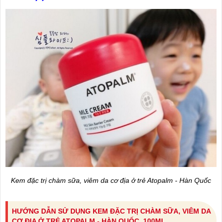
Kem đặc trị chàm sữa, viêm da cơ địa ở trẻ Atopalm - Hàn Quốc
HƯỚNG DẪN SỬ DỤNG KEM ĐẶC TRỊ CHÀM SỮA, VIÊM DA
CƠ ĐỊA Ở TRẺ ATOPALM - HÀN QUỐC, 100ML