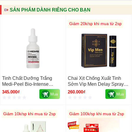
SẢN PHẨM DÀNH RIÊNG CHO BẠN
Giảm 20k/sp khi mua từ 2sp
Tinh Chất Dưỡng Trắng
Chai Xịt Chống Xuất Tinh
Medi-Peel Bio-Intense
Sớm Vip Men Delay Spray
Glutathione 600 White
10ml
345.000₫
260.000₫
Mua
Mua
Ampoule Hàn Quốc 30ml
Giảm 10k/sp khi mua từ 2sp
Giảm 100k/sp khi mua từ 2sp