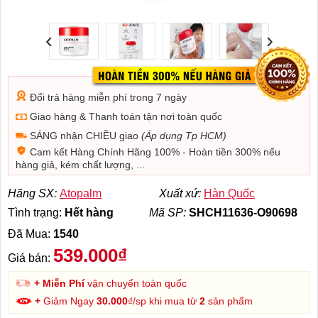
‹
›
Đổi trả hàng miễn phí trong 7 ngày
Giao hàng & Thanh toán tận nơi toàn quốc
SÁNG nhận CHIỀU giao
(Áp dụng Tp HCM)
Cam kết Hàng Chính Hãng 100% - Hoàn tiền 300% nếu
hàng giả, kém chất lượng, ...
Hãng SX:
Atopalm
Xuất xứ:
Hàn Quốc
Tình trạng:
Hết hàng
Mã SP:
SHCH11636-O90698
Đã Mua:
1540
539.000₫
Giá bán:
+ Miễn Phí
vận chuyển toàn quốc
+
Giảm Ngay
30.000
₫/sp khi mua từ
2
sản phẩm