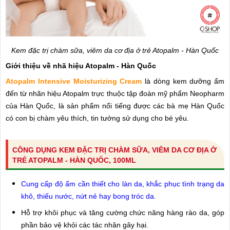
Kem đặc trị chàm sữa, viêm da cơ địa ở trẻ Atopalm - Hàn Quốc
Giới thiệu về nhã hiệu Atopalm - Hàn Quốc
Atopalm Intensive Moisturizing Cream
là dòng kem dưỡng ẩm
đến từ nhãn hiệu Atopalm trực thuộc tập đoàn mỹ phẩm Neopharm
của Hàn Quốc, là sản phẩm nổi tiếng được các bà mẹ Hàn Quốc
có con bị chàm yêu thích, tin tưởng sử dụng cho bé yêu.
CÔNG DỤNG KEM ĐẶC TRỊ CHÀM SỮA, VIÊM DA CƠ ĐỊA Ở
TRẺ ATOPALM - HÀN QUỐC, 100ML
Cung cấp độ ẩm cần thiết cho làn da, khắc phục tình trạng da
khô, thiếu nước, nứt nẻ hay bong tróc da.
Hỗ trợ khôi phục và tăng cường chức năng hàng rào da, góp
phần bảo vệ khỏi các tác nhân gây hại.