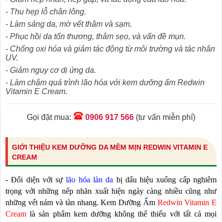
- Thu hẹp lỗ chân lông.
- Làm sáng da, mờ vết thâm và sạm.
- Phục hồi da tổn thương, thâm sẹo, và vấn đề mụn.
- Chống oxi hóa và giảm tác động từ môi trường và tác nhân
UV.
- Giảm nguy cơ dị ứng da.
- Làm chậm quá trình lão hóa với kem dưỡng ẩm Redwin
Vitamin E Cream.
Gọi đặt mua:
0906 917 566
(tư vấn miễn phí)
GIỚI THIỆU KEM DƯỠNG DA MỀM MỊN REDWIN VITAMIN E
CREAM
- Đối diện với sự
lão hóa làn da
bị dấu hiệu xuống cấp nghiêm
trọng với những nếp nhăn xuất hiện ngày càng nhiều cũng như
những vết nám và tàn nhang. Kem Dưỡng Ẩm
Redwin Vitamin E
Cream
là sản phẩm kem dưỡng không thể thiếu với tất cả mọi