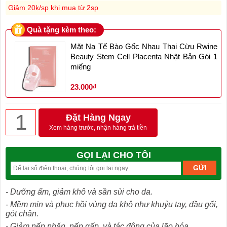
Giảm 20k/sp khi mua từ 2sp
Quà tặng kèm theo:
Mặt Nạ Tế Bào Gốc Nhau Thai Cừu Rwine
Beauty Stem Cell Placenta Nhật Bản Gói 1
miếng
23.000₫
Đặt Hàng Ngay
Xem hàng trước, nhận hàng trả tiền
GỌI LẠI CHO TÔI
- Dưỡng ẩm, giảm khô và sần sùi cho da.
- Mềm mịn và phục hồi vùng da khô như khuỷu tay, đầu gối,
gót chân.
- Giảm nếp nhăn, nếp gấp, và tác động của lão hóa.