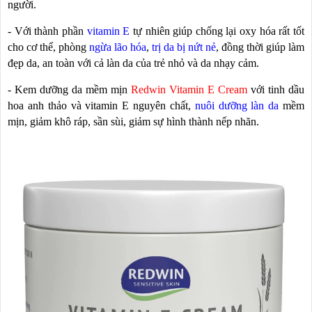
người.
- Với thành phần
vitamin E
tự nhiên giúp chống lại oxy hóa rất tốt
cho cơ thể, phòng
ngừa lão hóa
,
trị da bị nứt nẻ
, đồng thời giúp làm
đẹp da, an toàn với cả làn da của trẻ nhỏ và da nhạy cảm.
- Kem dưỡng da mềm mịn
Redwin Vitamin E Cream
với tinh dầu
hoa anh thảo và vitamin E nguyên chất,
nuôi dưỡng làn da
mềm
mịn, giảm khô ráp, sần sùi, giảm sự hình thành nếp nhăn.