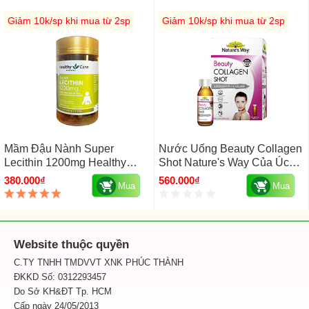
Giảm 10k/sp khi mua từ 2sp
Giảm 10k/sp khi mua từ 2sp
Mầm Đậu Nành Super
Nước Uống Beauty Collagen
Lecithin 1200mg Healthy
Shot Nature's Way Của Úc
Care Úc 100 Viên
Hộp 10 Chai X 50ml
380.000₫
560.000₫
Mua
Mua
Website thuộc quyền
C.TY TNHH TMDVVT XNK PHÚC THÀNH
ĐKKD Số: 0312293457
Do Sở KH&ĐT Tp. HCM
Cấp ngày 24/05/2013