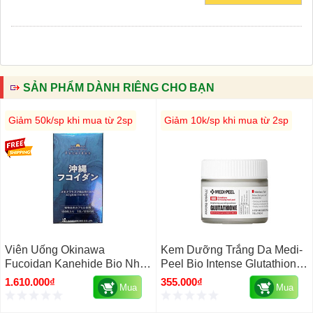
SẢN PHẨM DÀNH RIÊNG CHO BẠN
Giảm 50k/sp khi mua từ 2sp
Giảm 10k/sp khi mua từ 2sp
Viên Uống Okinawa
Kem Dưỡng Trắng Da Medi-
Fucoidan Kanehide Bio Nhật
Peel Bio Intense Glutathione
Bản
White Hàn Quốc 50g
1.610.000₫
355.000₫
Mua
Mua