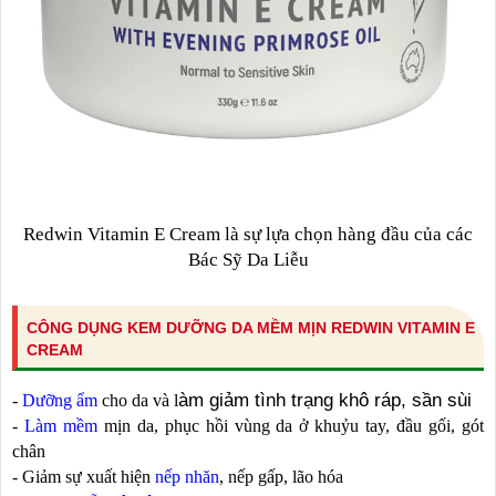
Redwin Vitamin E Cream là sự lựa chọn hàng đầu của các
Bác Sỹ Da Liễu
CÔNG DỤNG KEM DƯỠNG DA MỀM MỊN REDWIN VITAMIN E
CREAM
àm giảm tình trạng khô ráp, sần sùi
-
Dưỡng ẩm
cho da và l
-
Làm mềm
mịn da, phục hồi vùng da ở khuỷu tay, đầu gối, gót
chân
- Giảm sự xuất hiện
nếp nhăn
, nếp gấp, lão hóa