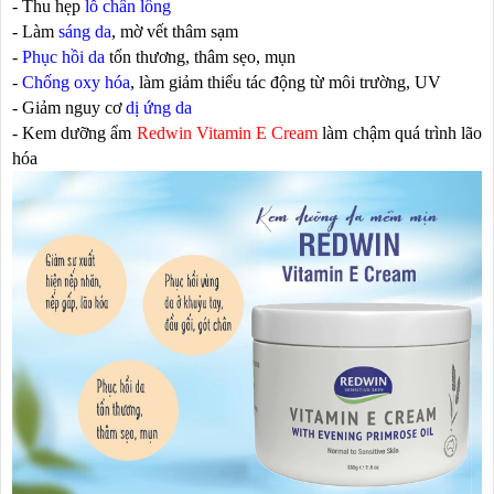
- Thu hẹp
lỗ chân lông
- Làm
sáng da
, mờ vết thâm sạm
-
Phục hồi da
tổn thương, thâm sẹo, mụn
-
Chống oxy hóa
, làm giảm thiểu tác động từ môi trường, UV
- Giảm nguy cơ
dị ứng da
- Kem dưỡng ẩm
Redwin Vitamin E Cream
làm chậm quá trình lão
hóa