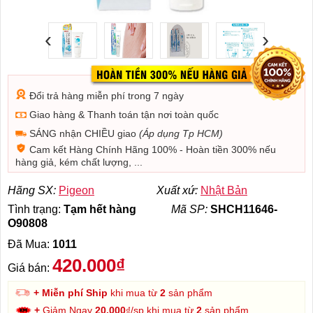
‹
›
Đổi trả hàng miễn phí trong 7 ngày
Giao hàng & Thanh toán tận nơi toàn quốc
SÁNG nhận CHIỀU giao
(Áp dụng Tp HCM)
Cam kết Hàng Chính Hãng 100% - Hoàn tiền 300% nếu
hàng giả, kém chất lượng, ...
Hãng SX:
Pigeon
Xuất xứ:
Nhật Bản
Tình trạng:
Tạm hết hàng
Mã SP:
SHCH11646-
O90808
Đã Mua:
1011
420.000₫
Giá bán:
+ Miễn phí Ship
khi mua từ
2
sản phẩm
+
Giảm Ngay
20.000
₫/sp khi mua từ
2
sản phẩm