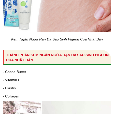
Kem Ngăn Ngừa Rạn Da Sau Sinh Pigeon Của Nhật Bản
THÀNH PHẦN KEM NGĂN NGỪA RẠN DA SAU SINH PIGEON
CỦA NHẬT BẢN
- Cocoa Butter
- Vitamin E
- Elastin
- Collagen