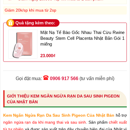
Giảm 20k/sp khi mua từ 2sp
Quà tặng kèm theo:
Mặt Nạ Tế Bào Gốc Nhau Thai Cừu Rwine
Beauty Stem Cell Placenta Nhật Bản Gói 1
miếng
23.000₫
Gọi đặt mua:
0906 917 566
(tư vấn miễn phí)
GIỚI THIỆU KEM NGĂN NGỪA RẠN DA SAU SINH PIGEON
CỦA NHẬT BẢN
Kem Ngăn Ngừa Rạn Da Sau Sinh Pigeon Của Nhật Bản
hỗ trợ
ngăn ngừa rạn da khi mang thai và sau sinh
. Sản phẩm
chiết xuất
từ tự nhiên
và được sản xuất trên dây chuyền hiện đại của Nhật vì