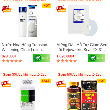
HOT
Nước Hoa Hồng Transino
Miếng Dán Hỗ Trợ Giảm Sẹo
Whitening Clear Lotion
Lồi Rejuvaskin Scar FX 3″
150ml Nhật Bản
Breast Circle Của Mỹ, Tròn
870.000₫
1.020.000₫
Mua
Mua
Giảm 30k/sp khi mua từ 2sp
Giảm 50k/sp khi mua từ 2sp
SALE
HOT