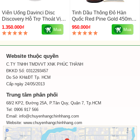
Viên Uống Davinci Disc
Tinh Dầu Thông Đỏ Hàn
Discovery Hỗ Trợ Thoát Vị
Quốc Red Pine Gold 450mg
Đĩa Đệm Mỹ 180 Viên
Hộp 100 Viên
1.350.000₫
950.000₫
Mua
Mua
Website thuộc quyền
C.TY TNHH TMDVVT XNK PHÚC THÀNH
ĐKKD Số: 0312293457
Do Sở KH&ĐT Tp. HCM
Cấp ngày 24/05/2013
Trung tâm phân phối
68/2 KP2, Đường 25A, P.Tân Quy, Quận 7, Tp.HCM
Tel: 0906 917 566
Email: info@chuyenhangchinhhang.com
Website:
www.chuyenhangchinhhang.com