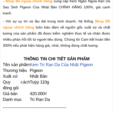
-
Shop Đồ ngoại chính hãng
cung cấp Kem Ngăn Ngừa Rạn Da
Sau Sinh Pigeon Của Nhật Bản CHÍNH HÃNG 100%, giá cạnh
tranh.
- Với sự uy tín và lâu dài trong kinh doanh, hệ thống
Shop Đồ
ngoại chính hãng
luôn bảo đảm về nguồn gốc xuất xứ và chất
lượng của sản phẩm đã được kiểm nghiệm thực tế và nhận được
nhiều phản hồi tốt từ người tiêu dùng. Chúng tôi Cam kết hoàn tiền
300% nếu phát hiện hàng giả, nhái, không đúng chất lượng.
THÔNG TIN CHI TIẾT SẢN PHẨM
Tên sản phẩm
Kem Trị Rạn Da Của Nhật Pigeon
Thương hiệu
Pigeon
Xuất xứ
Nhật Bản
Quy cách
Tuýp 110g
đóng gói
Giá bán
420.000₫
Danh mục
Trị Rạn Da
------------------------------------------