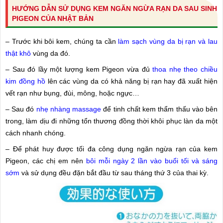
HƯỚNG DẪN SỬ DỤNG KEM NGĂN NGỪA RẠN DA SAU SINH
PIGEON CỦA NHẬT BẢN
– Trước khi bôi kem, chúng ta cần
làm sạch vùng da bị rạn và lau
thật khô
vùng da đó.
– Sau đó lầy một lượng kem Pigeon vừa đủ
thoa nhẹ theo chiều
kim đồng hồ
lên các vùng da có khả năng bị rạn hay đã xuất hiện
vết rạn như bụng, đùi, mông, hoặc ngực…
– Sau đó
nhẹ nhàng massage
để tinh chất kem thẩm thấu vào bên
trong, làm dịu đi những tổn thương đồng thời khôi phục làn da một
cách nhanh chóng.
– Để phát huy được tối đa công dụng ngăn ngừa rạn của kem
Pigeon, các chị em nên
bôi mỗi ngày 2 lần vào buổi tối và sáng
sớm
và sử dụng đều đặn bắt đầu từ sau tháng thứ 3 của thai kỳ.