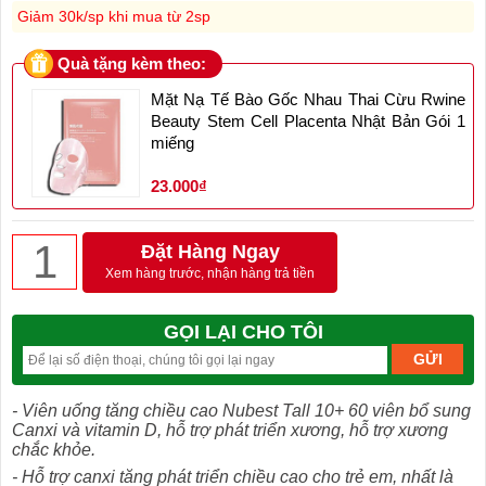
Giảm 30k/sp khi mua từ 2sp
Quà tặng kèm theo:
Mặt Nạ Tế Bào Gốc Nhau Thai Cừu Rwine
Beauty Stem Cell Placenta Nhật Bản Gói 1
miếng
23.000₫
Đặt Hàng Ngay
Xem hàng trước, nhận hàng trả tiền
GỌI LẠI CHO TÔI
- Viên uống tăng chiều cao Nubest Tall 10+ 60 viên bổ sung
Canxi và vitamin D, hỗ trợ phát triển xương, hỗ trợ xương
chắc khỏe.
- Hỗ trợ canxi tăng phát triển chiều cao cho trẻ em, nhất là