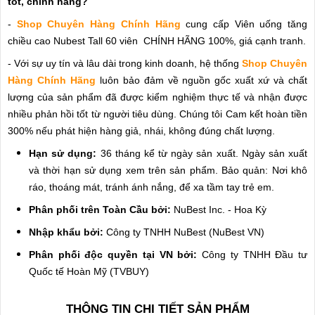
tốt, chính hãng?
-
Shop Chuyên Hàng Chính Hãng
cung cấp Viên uống tăng
chiều cao Nubest Tall 60 viên CHÍNH HÃNG 100%, giá cạnh tranh.
- Với sự uy tín và lâu dài trong kinh doanh, hệ thống
Shop Chuyên
Hàng Chính Hãng
luôn bảo đảm về nguồn gốc xuất xứ và chất
lượng của sản phẩm đã được kiểm nghiệm thực tế và nhận được
nhiều phản hồi tốt từ người tiêu dùng. Chúng tôi Cam kết hoàn tiền
300% nếu phát hiện hàng giả, nhái, không đúng chất lượng.
Hạn sử dụng:
36 tháng kể từ ngày sản xuất. Ngày sản xuất
và thời hạn sử dụng xem trên sản phẩm. Bảo quản: Nơi khô
ráo, thoáng mát, tránh ánh nắng, để xa tầm tay trẻ em.
Phân phối trên Toàn Cầu bởi:
NuBest Inc. - Hoa Kỳ
Nhập khẩu bởi:
Công ty TNHH NuBest (NuBest VN)
Phân phối độc quyền tại VN bởi:
Công ty TNHH Đầu tư
Quốc tế Hoàn Mỹ (TVBUY)
THÔNG TIN CHI TIẾT SẢN PHẨM