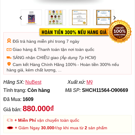
‹
›
Đổi trả hàng miễn phí trong 7 ngày
Giao hàng & Thanh toán tận nơi toàn quốc
SÁNG nhận CHIỀU giao
(Áp dụng Tp HCM)
Cam kết Hàng Chính Hãng 100% - Hoàn tiền 300% nếu
hàng giả, kém chất lượng, ...
Hãng SX:
NuBest
Xuất xứ:
Mỹ
Tình trạng:
Còn hàng
Mã SP:
SHCH11564-O90669
Đã Mua:
1609
880.000₫
Giá bán:
+ Miễn Phí
vận chuyển toàn quốc
+
Giảm Ngay
30.000
₫/sp khi mua từ
2
sản phẩm