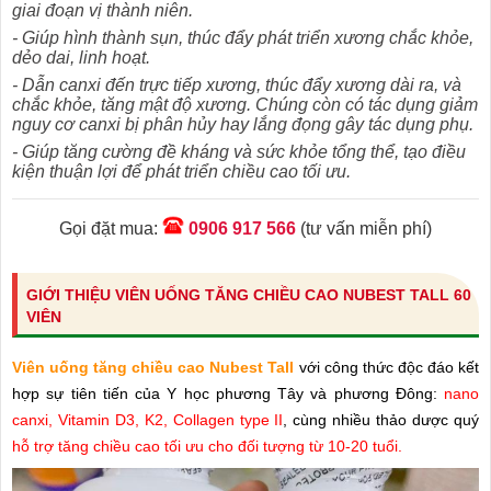
giai đoạn vị thành niên.
- Giúp hình thành sụn, thúc đẩy phát triển xương chắc khỏe,
dẻo dai, linh hoạt.
- Dẫn canxi đến trực tiếp xương, thúc đẩy xương dài ra, và
chắc khỏe, tăng mật độ xương. Chúng còn có tác dụng giảm
nguy cơ canxi bị phân hủy hay lắng đọng gây tác dụng phụ.
- Giúp tăng cường đề kháng và sức khỏe tổng thể, tạo điều
kiện thuận lợi để phát triển chiều cao tối ưu.
Gọi đặt mua:
0906 917 566
(tư vấn miễn phí)
GIỚI THIỆU VIÊN UỐNG TĂNG CHIỀU CAO NUBEST TALL 60
VIÊN
Viên uống tăng chiều cao Nubest Tall
với công thức độc đáo kết
hợp sự tiên tiến của Y học phương Tây và phương Đông:
nano
canxi, Vitamin D3, K2, Collagen type II
, cùng nhiều thảo dược quý
hỗ trợ tăng chiều cao tối ưu cho đối tượng từ 10-20 tuổi.