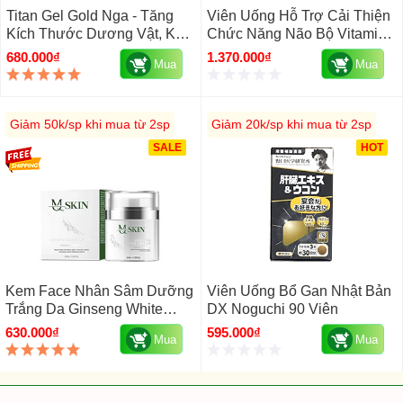
Titan Gel Gold Nga - Tăng
Viên Uống Hỗ Trợ Cải Thiện
Kích Thước Dương Vật, Kéo
Chức Năng Não Bộ Vitamins
Dài Thời Gian Quan Hệ
Methylfolate B Complex
680.000₫
1.370.000₫
Mua
Mua
Codeage Của Mỹ Hộp 120
Viên
Giảm 50k/sp khi mua từ 2sp
Giảm 20k/sp khi mua từ 2sp
SALE
HOT
Kem Face Nhân Sâm Dưỡng
Viên Uống Bổ Gan Nhật Bản
Trắng Da Ginseng White
DX Noguchi 90 Viên
Cream MQSkin 30g Hàn
630.000₫
595.000₫
Mua
Mua
Quốc