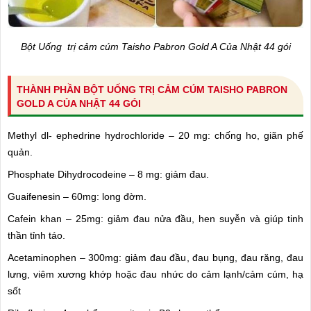
Bột Uống trị cảm cúm Taisho Pabron Gold A Của Nhật 44 gói
THÀNH PHẦN BỘT UỐNG TRỊ CẢM CÚM TAISHO PABRON
GOLD A CỦA NHẬT 44 GÓI
Methyl dl- ephedrine hydrochloride – 20 mg: chống ho, giãn phế
quản.
Phosphate Dihydrocodeine – 8 mg: giảm đau.
Guaifenesin – 60mg: long đờm.
Cafein khan – 25mg: giảm đau nửa đầu, hen suyễn và giúp tinh
thần tỉnh táo.
Acetaminophen – 300mg: giảm đau đầu, đau bụng, đau răng, đau
lưng, viêm xương khớp hoặc đau nhức do cảm lạnh/cảm cúm, hạ
sốt