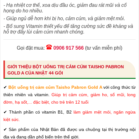
- Hạ nhiệt cơ thể, xoa dịu đầu óc, giảm đau rát mũi và cổ
họng do ho nhiều.
- Giúp ngủ dễ hơn khi bị ho, cảm cúm, và giảm mệt mỏi.
- Bổ sung Vitamin thiết yếu để tăng cường sức đề kháng và
hỗ trợ đẩy lùi cảm cúm nhanh chóng.
Gọi đặt mua:
0906 917 566
(tư vấn miễn phí)
GIỚI THIỆU BỘT UỐNG TRỊ CẢM CÚM TAISHO PABRON
GOLD A CỦA NHẬT 44 GÓI
✔
Bột uống trị cảm cúm Taisho Pabron Gold A
với công thức từ
thiên nhiên và vitamin.
Giúp trị cảm cúm, giảm ho, sổ mũi, long
đờm, hạ sốt,... đặc biệt, cho trẻ trên 12 tuổi
✔
Thành phần có vitamin B1, B2
làm giảm mệt mỏi, ngăn ngừa
kiệt sức.
✔
Sản phẩm của Nhật Bản đã được ưa chuộng tại thị trường nội
địa và đang dần phổ biến trên thế giới.