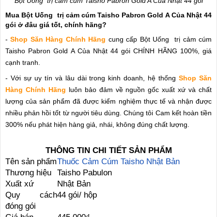
Bột Uống trị cảm cúm Taisho Pabron Gold A Của Nhật 44 gói
Mua Bột Uống trị cảm cúm Taisho Pabron Gold A Của Nhật 44
gói ở đâu giá tốt, chính hãng?
-
Shop Săn Hàng Chính Hãng
cung cấp Bột Uống trị cảm cúm
Taisho Pabron Gold A Của Nhật 44 gói CHÍNH HÃNG 100%, giá
cạnh tranh.
- Với sự uy tín và lâu dài trong kinh doanh, hệ thống
Shop Săn
Hàng Chính Hãng
luôn bảo đảm về nguồn gốc xuất xứ và chất
lượng của sản phẩm đã được kiểm nghiệm thực tế và nhận được
nhiều phản hồi tốt từ người tiêu dùng. Chúng tôi Cam kết hoàn tiền
300% nếu phát hiện hàng giả, nhái, không đúng chất lượng.
THÔNG TIN CHI TIẾT SẢN PHẨM
Tên sản phẩm
Thuốc Cảm Cúm Taisho Nhật Bản
Thương hiệu
Taisho Pabulon
Xuất xứ
Nhật Bản
Quy cách
44 gói/ hộp
đóng gói