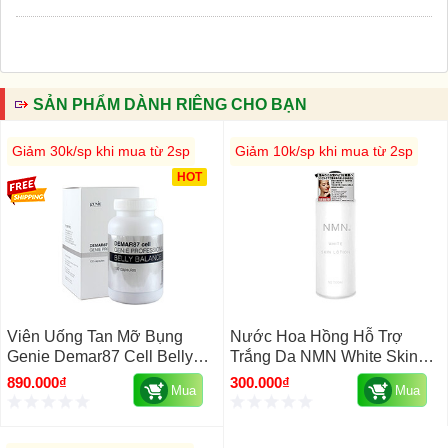
SẢN PHẨM DÀNH RIÊNG CHO BẠN
Giảm 30k/sp khi mua từ 2sp
Giảm 10k/sp khi mua từ 2sp
HOT
Viên Uống Tan Mỡ Bụng
Nước Hoa Hồng Hỗ Trợ
Genie Demar87 Cell Belly
Trắng Da NMN White Skin
Balance Hàn Quốc 130 Viên
Lotion Nhật Bản, 500ml
890.000₫
300.000₫
Mua
Mua