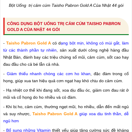
Bột Uống trị cảm cúm Taisho Pabron Gold A Của Nhật 44 gói
CÔNG DỤNG BỘT UỐNG TRỊ CẢM CÚM TAISHO PABRON
GOLD A CỦA NHẬT 44 GÓI
-
Taisho Pabron Gold A
có d
ạng bột mịn, không có mùi gắt, làm
từ các thành phần tự nhiên
, sản xuất dưới công nghệ hàng đầu
Nhật Bản, đánh bay các triệu chứng sổ mũi, cảm cúm, sốt cao hay
đau đầu cho cả bé lẫn cả nhà.
-
Giảm thiểu nhanh chóng các cơn ho khan
, đặc đàm trong cổ
họng, giúp xua tan hiệu quả cơn ngạt hay khó chịu do cảm cúm.
- Hạ nhiệt cơ thể khi đang sốt, xoa dịu đầu óc, giảm cơn đau rát ở
mũi và cổ họng do ho nhiều và có đàm.
- Khi bị ho, cảm cúm, thường ngẹt mũi, ho nhiều, dẫn đến mất ngủ
và suy nhược,
Taisho Pabron Gold A
giúp xoa dịu tinh thần, dễ
ngủ hơn
-
Bổ sung những Vitamin
thiết yếu giúp tăng cường sức đề kháng