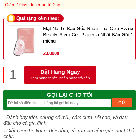
Giảm 10k/sp khi mua từ 2sp
Quà tặng kèm theo:
Mặt Nạ Tế Bào Gốc Nhau Thai Cừu Rwine
Beauty Stem Cell Placenta Nhật Bản Gói 1
miếng
23.000₫
Đặt Hàng Ngay
Xem hàng trước, nhận hàng trả tiền
GỌI LẠI CHO TÔI
- Đánh bay triệu chứng sổ mũi, cảm cúm, sốt cao, và đau
đầu cho cả gia đình.
- Giảm cơn ho khan, đặc đàm, và xua tan cảm giác ngạt khó
chịu.