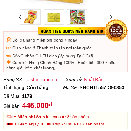
‹
›
Đổi trả hàng miễn phí trong 7 ngày
Giao hàng & Thanh toán tận nơi toàn quốc
SÁNG nhận CHIỀU giao
(Áp dụng Tp HCM)
Cam kết Hàng Chính Hãng 100% - Hoàn tiền 300% nếu
hàng giả, kém chất lượng, ...
Hãng SX:
Taisho Pabulon
Xuất xứ:
Nhật Bản
Tình trạng:
Còn hàng
Mã SP:
SHCH11557-O90853
Đã Mua:
1179
445.000₫
Giá bán:
+ Miễn phí Ship
khi mua từ
2
sản phẩm
+
Giảm Ngay
10.000
₫/sp khi mua từ
2
sản phẩm