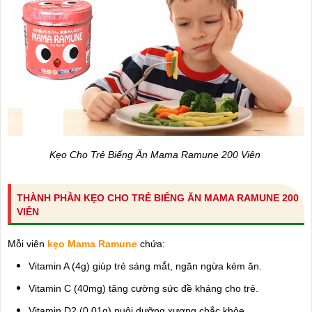
Kẹo Cho Trẻ Biếng Ăn Mama Ramune 200 Viên
THÀNH PHẦN KẸO CHO TRẺ BIẾNG ĂN MAMA RAMUNE 200
VIÊN
Mỗi viên
kẹo Mama Ramune
chứa:
Vitamin A (4g) giúp trẻ sáng mắt, ngăn ngừa kém ăn.
Vitamin C (40mg) tăng cường sức đề kháng cho trẻ.
Vitamin D2 (0,01g) nuôi dưỡng xương chắc khỏe.