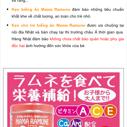
và răng,..
Kẹo biếng ăn Mama Ramune
đảm bảo những tiêu chuẩn
khắt khe về chất lượng, an toàn cho trẻ nhỏ.
Kẹo cho trẻ biếng ăn Mama Ramune
được ưa chuộng tại
nội địa Nhật và bán chạy tại thị trường châu Á thời gian qua.
Hàng Nhật đảm bảo
không chứa chất bảo quản hoặc phụ gia
độc hại
ảnh hưởng đến sức khỏe của bé.