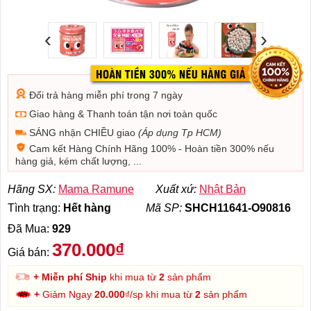
‹
›
Đổi trả hàng miễn phí trong 7 ngày
Giao hàng & Thanh toán tận nơi toàn quốc
SÁNG nhận CHIỀU giao
(Áp dụng Tp HCM)
Cam kết Hàng Chính Hãng 100% - Hoàn tiền 300% nếu
hàng giả, kém chất lượng, ...
Hãng SX:
Mama Ramune
Xuất xứ:
Nhật Bản
Tình trạng:
Hết hàng
Mã SP:
SHCH11641-O90816
Đã Mua:
929
370.000₫
Giá bán:
+ Miễn phí Ship
khi mua từ
2
sản phẩm
+
Giảm Ngay
20.000
₫/sp khi mua từ
2
sản phẩm