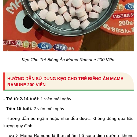
Kẹo Cho Trẻ Biếng Ăn Mama Ramune 200 Viên
HƯỚNG DẪN SỬ DỤNG KẸO CHO TRẺ BIẾNG ĂN MAMA
RAMUNE 200 VIÊN
-
Trẻ từ 2-14 tuổi:
1 viên mỗi ngày.
-
Trên 15 tuổi:
2 viên mỗi ngày.
- Hướng dẫn bé ngậm hoặc nhai đều được. Không dùng quá liều
lượng quy định.
- Lưu ý, Mama Ramune là thực phẩm bổ sung dinh dưỡng, không