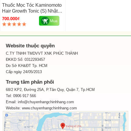
Thuốc Mọc Tóc Kaminomoto
Hair Growth Tonic (S) Nhật
Bản
700.000₫
Mua
Website thuộc quyền
C.TY TNHH TMDVVT XNK PHÚC THÀNH
ĐKKD Số: 0312293457
Do Sở KH&ĐT Tp. HCM
Cấp ngày 24/05/2013
Trung tâm phân phối
68/2 KP2, Đường 25A, P.Tân Quy, Quận 7, Tp.HCM
Tel: 0906 917 566
Email: info@chuyenhangchinhhang.com
Website:
www.chuyenhangchinhhang.com