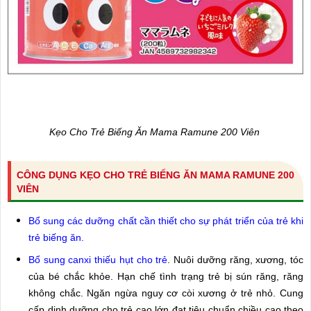
Kẹo Cho Trẻ Biếng Ăn Mama Ramune 200 Viên
CÔNG DỤNG KẸO CHO TRẺ BIẾNG ĂN MAMA RAMUNE 200
VIÊN
Bổ sung các dưỡng chất cần thiết cho sự phát triển của trẻ khi
trẻ biếng ăn.
Bổ sung canxi thiếu hụt cho trẻ
. Nuôi dưỡng răng, xương, tóc
của bé chắc khỏe. Hạn chế tình trạng trẻ bị sún răng, răng
không chắc. Ngăn ngừa nguy cơ còi xương ở trẻ nhỏ. Cung
cấp dinh dưỡng cho trẻ cao lớn đạt tiêu chuẩn chiều cao theo