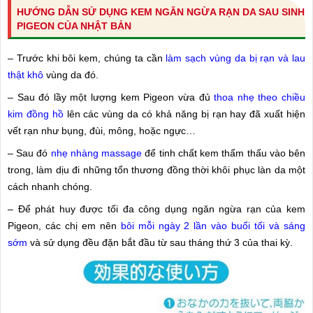
HƯỚNG DẪN SỬ DỤNG KEM NGĂN NGỪA RẠN DA SAU SINH
PIGEON CỦA NHẬT BẢN
– Trước khi bôi kem, chúng ta cần
làm sạch vùng da bị rạn và lau
thật khô
vùng da đó.
– Sau đó lầy một lượng kem Pigeon vừa đủ
thoa nhẹ theo chiều
kim đồng hồ
lên các vùng da có khả năng bị rạn hay đã xuất hiện
vết rạn như bụng, đùi, mông, hoặc ngực…
– Sau đó
nhẹ nhàng massage
để tinh chất kem thẩm thấu vào bên
trong, làm dịu đi những tổn thương đồng thời khôi phục làn da một
cách nhanh chóng.
– Để phát huy được tối đa công dụng ngăn ngừa rạn của kem
Pigeon, các chị em nên
bôi mỗi ngày 2 lần vào buổi tối và sáng
sớm
và sử dụng đều đặn bắt đầu từ sau tháng thứ 3 của thai kỳ.