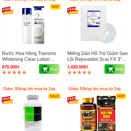
HOT
Nước Hoa Hồng Transino
Miếng Dán Hỗ Trợ Giảm Sẹo
Whitening Clear Lotion
Lồi Rejuvaskin Scar FX 3″
150ml Nhật Bản
Breast Circle Của Mỹ, Tròn
870.000₫
1.020.000₫
Mua
Mua
Giảm 30k/sp khi mua từ 2sp
Giảm 50k/sp khi mua từ 2sp
SALE
HOT