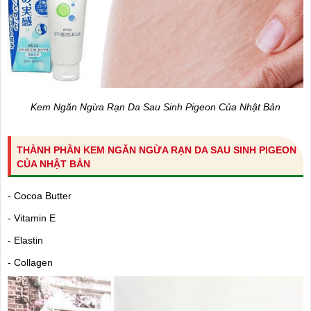
Kem Ngăn Ngừa Rạn Da Sau Sinh Pigeon Của Nhật Bản
THÀNH PHẦN KEM NGĂN NGỪA RẠN DA SAU SINH PIGEON
CỦA NHẬT BẢN
- Cocoa Butter
- Vitamin E
- Elastin
- Collagen