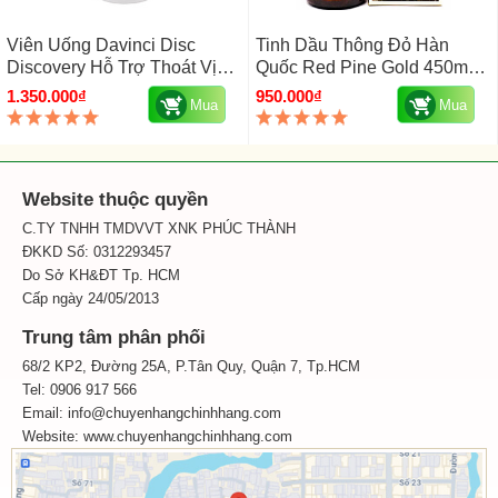
Viên Uống Davinci Disc
Tinh Dầu Thông Đỏ Hàn
Discovery Hỗ Trợ Thoát Vị
Quốc Red Pine Gold 450mg
Đĩa Đệm Mỹ 180 Viên
Hộp 100 Viên
1.350.000₫
950.000₫
Mua
Mua
Website thuộc quyền
C.TY TNHH TMDVVT XNK PHÚC THÀNH
ĐKKD Số: 0312293457
Do Sở KH&ĐT Tp. HCM
Cấp ngày 24/05/2013
Trung tâm phân phối
68/2 KP2, Đường 25A, P.Tân Quy, Quận 7, Tp.HCM
Tel: 0906 917 566
Email: info@chuyenhangchinhhang.com
Website:
www.chuyenhangchinhhang.com