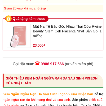
Giảm 20k/sp khi mua từ 2sp
Quà tặng kèm theo:
Mặt Nạ Tế Bào Gốc Nhau Thai Cừu Rwine
Beauty Stem Cell Placenta Nhật Bản Gói 1
miếng
23.000₫
Gọi đặt mua:
0906 917 566
(tư vấn miễn phí)
GIỚI THIỆU KEM NGĂN NGỪA RẠN DA SAU SINH PIGEON
CỦA NHẬT BẢN
Kem Ngăn Ngừa Rạn Da Sau Sinh Pigeon Của Nhật Bản
hỗ trợ
ngăn ngừa rạn da khi mang thai và sau sinh
. Sản phẩm
chiết xuất
từ tự nhiên
và được sản xuất trên dây chuyền hiện đại của Nhật vì