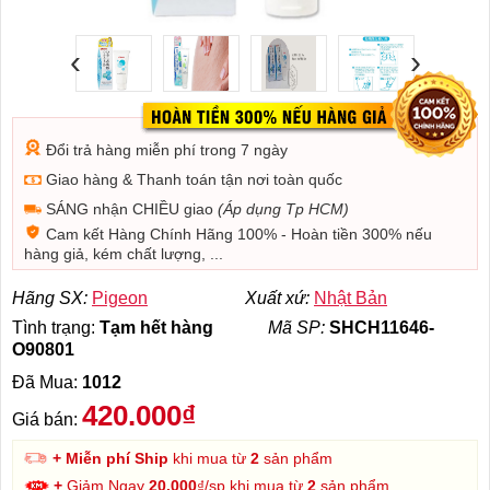
‹
›
Đổi trả hàng miễn phí trong 7 ngày
Giao hàng & Thanh toán tận nơi toàn quốc
SÁNG nhận CHIỀU giao
(Áp dụng Tp HCM)
Cam kết Hàng Chính Hãng 100% - Hoàn tiền 300% nếu
hàng giả, kém chất lượng, ...
Hãng SX:
Pigeon
Xuất xứ:
Nhật Bản
Tình trạng:
Tạm hết hàng
Mã SP:
SHCH11646-
O90801
Đã Mua:
1012
420.000₫
Giá bán:
+ Miễn phí Ship
khi mua từ
2
sản phẩm
+
Giảm Ngay
20.000
₫/sp khi mua từ
2
sản phẩm