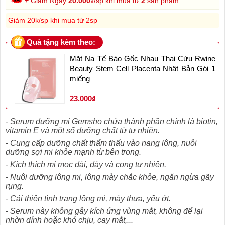
+
Giảm Ngay
20.000
₫/sp khi mua từ
2
sản phẩm
Giảm 20k/sp khi mua từ 2sp
Quà tặng kèm theo:
Mặt Nạ Tế Bào Gốc Nhau Thai Cừu Rwine
Beauty Stem Cell Placenta Nhật Bản Gói 1
miếng
23.000₫
- Serum dưỡng mi Gemsho chứa thành phần chính là biotin,
vitamin E và một số dưỡng chất từ tự nhiên.
- Cung cấp dưỡng chất thẩm thấu vào nang lông, nuôi
dưỡng sợi mi khỏe mạnh từ bên trong.
- Kích thích mi mọc dài, dày và cong tự nhiên.
- Nuôi dưỡng lông mi, lông mày chắc khỏe, ngăn ngừa gãy
rụng.
- Cải thiện tình trạng lông mi, mày thưa, yếu ớt.
- Serum này không gây kích ứng vùng mắt, không để lại
nhờn dính hoặc khó chịu, cay mắt,...