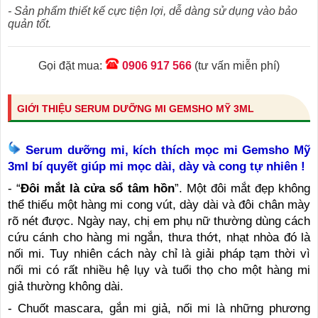
- Sản phẩm thiết kế cực tiện lợi, dễ dàng sử dụng vào bảo
quản tốt.
Gọi đặt mua:
0906 917 566
(tư vấn miễn phí)
GIỚI THIỆU SERUM DƯỠNG MI GEMSHO MỸ 3ML
Serum dưỡng mi, kích thích mọc mi Gemsho Mỹ
3ml bí quyết giúp mi mọc dài, dày và cong tự nhiên !
- “
Đôi mắt là cửa sổ tâm hồn
”. Một đôi mắt đẹp không
thể thiếu một hàng mi cong vút, dày dài và đôi chân mày
rõ nét được. Ngày nay, chị em phụ nữ thường dùng cách
cứu cánh cho hàng mi ngắn, thưa thớt, nhạt nhòa đó là
nối mi. Tuy nhiên cách này chỉ là giải pháp tạm thời vì
nối mi có rất nhiều hệ lụy và tuổi thọ cho một hàng mi
giả thường không dài.
- Chuốt mascara, gắn mi giả, nối mi là những phương