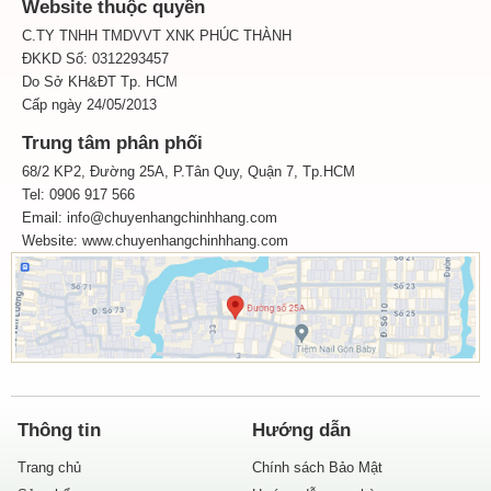
Website thuộc quyền
C.TY TNHH TMDVVT XNK PHÚC THÀNH
ĐKKD Số: 0312293457
Do Sở KH&ĐT Tp. HCM
Cấp ngày 24/05/2013
Trung tâm phân phối
68/2 KP2, Đường 25A, P.Tân Quy, Quận 7, Tp.HCM
Tel: 0906 917 566
Email: info@chuyenhangchinhhang.com
Website:
www.chuyenhangchinhhang.com
Thông tin
Hướng dẫn
Trang chủ
Chính sách Bảo Mật