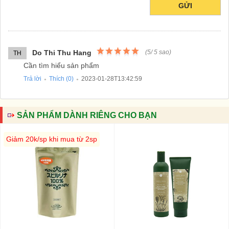
GỬI
Do Thi Thu Hang
(
5
/
5
sao)
TH
Cần tìm hiểu sản phẩm
Trả lời
Thích (
0
)
2023-01-28T13:42:59
●
●
SẢN PHẨM DÀNH RIÊNG CHO BẠN
Giảm 20k/sp khi mua từ 2sp