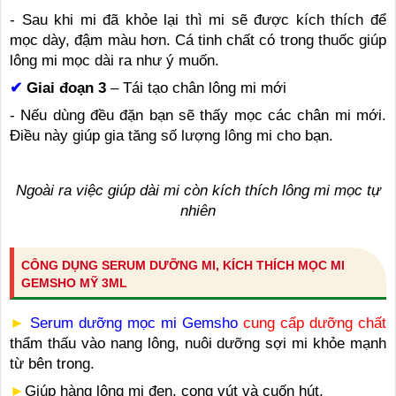
- Sau khi mi đã khỏe lại thì mi sẽ được kích thích để
mọc dày, đậm màu hơn. Cá tinh chất có trong thuốc giúp
lông mi mọc dài ra như ý muốn.
✔
Giai đoạn 3
– Tái tạo chân lông mi mới
- Nếu dùng đều đặn bạn sẽ thấy mọc các chân mi mới.
Điều này giúp gia tăng số lượng lông mi cho bạn.
Ngoài ra việc giúp dài mi còn kích thích lông mi mọc tự
nhiên
CÔNG DỤNG SERUM DƯỠNG MI, KÍCH THÍCH MỌC MI
GEMSHO MỸ 3ML
►
Serum dưỡng mọc mi Gemsho
cung cấp dưỡng chất
thẩm thấu vào nang lông, nuôi dưỡng sợi mi khỏe mạnh
từ bên trong.
►
Giúp hàng lông mi đen, cong vút và cuốn hút.