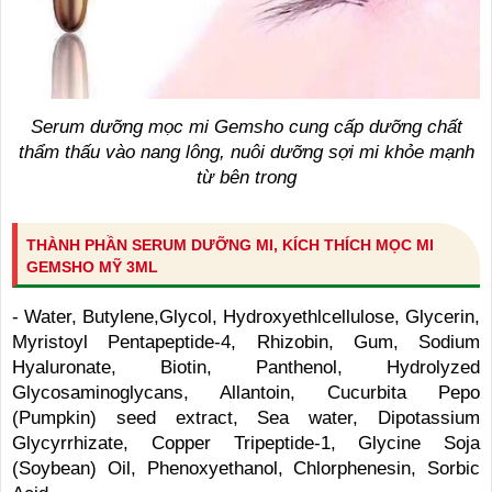
Serum dưỡng mọc mi Gemsho cung cấp dưỡng chất
thẩm thấu vào nang lông, nuôi dưỡng sợi mi khỏe mạnh
từ bên trong
THÀNH PHẦN SERUM DƯỠNG MI, KÍCH THÍCH MỌC MI
GEMSHO MỸ 3ML
- Water, Butylene,Glycol, Hydroxyethlcellulose, Glycerin,
Myristoyl Pentapeptide-4, Rhizobin, Gum, Sodium
Hyaluronate, Biotin, Panthenol, Hydrolyzed
Glycosaminoglycans, Allantoin, Cucurbita Pepo
(Pumpkin) seed extract, Sea water, Dipotassium
Glycyrrhizate, Copper Tripeptide-1, Glycine Soja
(Soybean) Oil, Phenoxyethanol, Chlorphenesin, Sorbic