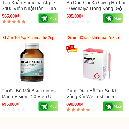
Tảo Xoắn Spirulina Algae
Bộ Dầu Gội Xả Gừng Hà Thủ
2400 Viên Nhật Bản - Cung
Ô Weilaiya Hong Kong (gội
Cấp Vitamin
400ml - Xả 250ml)
565.000₫
585.000₫
Mua
Mua
Giảm 10k/sp khi mua từ 2sp
Giảm 30k/sp khi mua từ 2sp
Thuốc Bổ Mắt Blackmores
Dung Dịch Hỗ Trợ Se Khít
Macu-Vision 150 Viên Úc
Vùng Kín Wettrust Inner
Disposable Multicare
695.000₫
890.000₫
Mua
Mua
Essence Gel Hàn Quốc 30
Ống