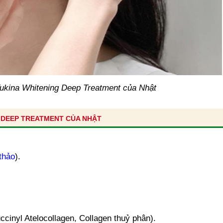
ukina Whitening Deep Treatment của Nhật
 DEEP TREATMENT CỦA NHẬT
thảo
).
ccinyl Atelocollagen, Collagen thuỷ phân).