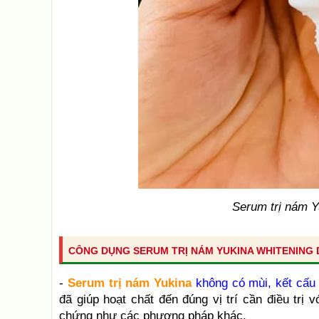
Serum trị nám Y
CÔNG DỤNG SERUM TRỊ NÁM YUKINA WHITENING
-
Serum trị nám Yukina
không có mùi, kết cấu
đã giúp hoạt chất đến đúng vị trí cần điều trị
chứng như các phương pháp khác.