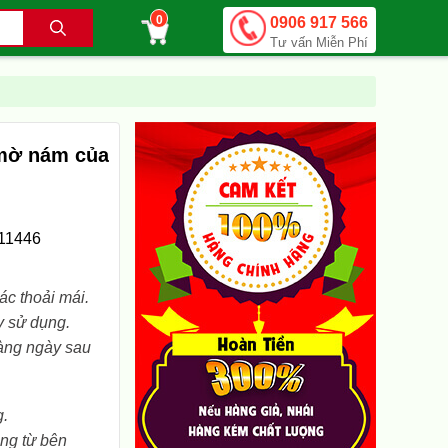
0
0906 917 566
.
Tư vấn Miễn Phí
 mờ nám của
11446
ác thoải mái.
y sử dụng.
hàng ngày sau
g.
ộng từ bên