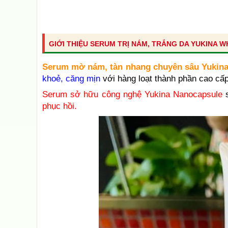
GIỚI THIỆU SERUM TRỊ NÁM, TRẮNG DA YUKINA 
Serum mờ nám, tàn nhang chuyên sâu Yukin
khoẻ, căng mịn
với hàng loạt thành phần cao cấp
Serum sở hữu công nghệ Yukina Nanocapsule
phục hồi.