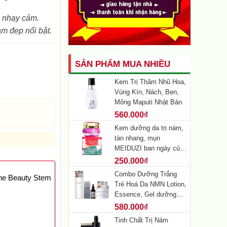
a nhạy cảm.
àm đẹp nổi bật.
SẢN PHẨM MUA NHIỀU
Kem Trị Thâm Nhũ Hoa,
Vùng Kín, Nách, Bẹn,
Mông Maputi Nhật Bản
560.000₫
Kem dưỡng da trị nám,
tàn nhang, mụn
MEIDUZI ban ngày của
Nhật Bản 20g (màu đỏ)
250.000₫
Combo Dưỡng Trắng
ne Beauty Stem
Trẻ Hoá Da NMN Lotion,
Essence, Gel dưỡng
Nhật Bản
580.000₫
Tinh Chất Trị Nám