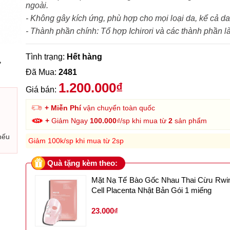
ngoài.
- Không gây kích ứng, phù hợp cho mọi loại da, kể cả d
- Thành phần chính: Tổ hợp Ichirori và các thành phần l
Tình trạng:
Hết hàng
›
Đã Mua:
2481
1.200.000₫
Giá bán:
+ Miễn Phí
vận chuyển toàn quốc
+
Giảm Ngay
100.000
₫/sp khi mua từ
2
sản phẩm
nếu
Giảm 100k/sp khi mua từ 2sp
Quà tặng kèm theo:
Mặt Nạ Tế Bào Gốc Nhau Thai Cừu Rwi
Cell Placenta Nhật Bản Gói 1 miếng
23.000₫