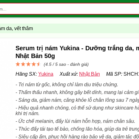
nám da, vết thâm
Serum trị nám Yukina - Dưỡng trắng da,
Nhật Bản 50g
(4.5 / 5 sao -
đánh giá
)
Hãng SX:
Yukina
Xuất xứ:
Nhật Bản
Mã SP:
SHCH
- Trị nám từ gốc, không chỉ làm dịu triệu chứng.
- Thẩm thấu nhanh, không gây bết dính, mang lại cảm gi
- Sáng da, giảm nám, căng khỏe lỗ chân lông sau 7 ngà
- Hiệu quả nhanh chóng, có thể sử dụng như skincare 
khi trị nám.
- Ức chế melanin, đẩy lùi nám hỗn hợp, nám chân sâu.
- Thúc đẩy tái tạo tế bào, chống lão hóa, giúp da trẻ trun
- Siêu cấp ẩm, phục hồi hàng rào bảo vệ da, giảm tác đ