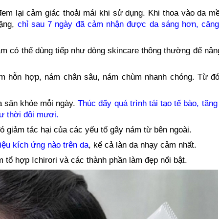
em lại cảm giác thoải mái khi sử dụng. Khi thoa vào da mề
nặng,
chỉ sau 7 ngày đã cảm nhận được da sáng hơn, căng
 nám có thể dùng tiếp như dòng skincare thông thường để nâ
nám hỗn hợp, nám chân sâu, nám chùm nhanh chóng. Từ đó, 
a săn khỏe mỗi ngày.
Thúc đẩy quá trình tái tạo tế bào, tăng
hư thời đôi mươi.
đó giảm tác hại của các yếu tố gây nám từ bên ngoài.
iệu kích ứng nào trên da
, kể cả làn da nhạy cảm nhất.
tổ hợp Ichirori và các thành phần làm đẹp nổi bật.