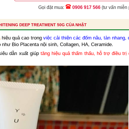
Gọi đặt mua:
0906 917 566
(tư vấn miễn 
WHITENING DEEP TREATMENT 50G CỦA NHẬT
a
hiệu quả cao trong
việc cải thiện các đốm nâu, tàn nhang,
 như Bio Placenta nội sinh, Collagen, HA, Ceramide.
siêu dẫn xuất giúp
tăng hiệu quả thẩm thấu, hỗ trợ điều trị 