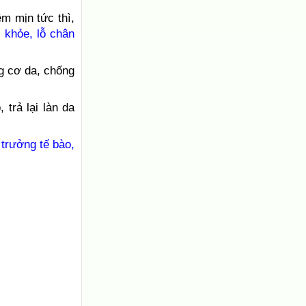
m mịn tức thì,
 khỏe, lỗ chân
ng cơ da, chống
trả lại làn da
 trưởng tế bào,