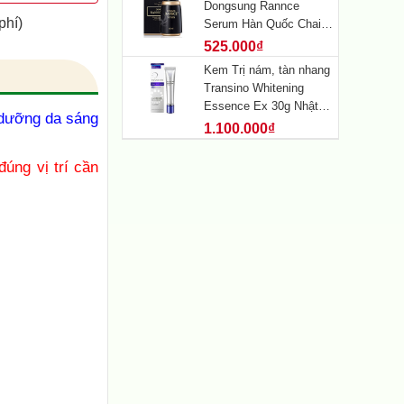
Dongsung Rannce
phí)
Serum Hàn Quốc Chai
45ml
525.000₫
Kem Trị nám, tàn nhang
Transino Whitening
Essence Ex 30g Nhật
 dưỡng da sáng
Bản
1.100.000₫
đúng vị trí cần