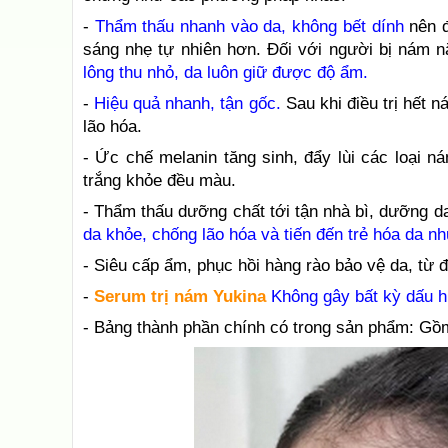
-
Thẩm thấu nhanh vào da, không bết dính
nên đ
sáng nhẹ tự nhiên hơn. Đối với người bị nám 
lông thu nhỏ, da luôn giữ được độ ẩm.
-
Hiệu quả nhanh, tận gốc.
Sau khi điều trị hết
lão hóa.
- Ức chế melanin tăng sinh, đẩy lùi các loại 
trắng khỏe đều màu.
- Thẩm thấu dưỡng chất tới tận nhà bì, dưỡng d
da khỏe, chống lão hóa và tiến đến trẻ hóa da n
- Siêu cấp ẩm, phục hồi hàng rào bảo vệ da, từ 
-
Serum trị nám Yukina
Không gây bất kỳ dấu h
- Bảng thành phần chính có trong sản phẩm: Gồm 