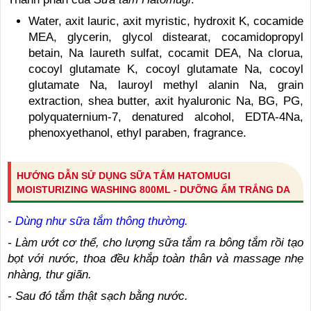
Water, axit lauric, axit myristic, hydroxit K, cocamide
MEA, glycerin, glycol distearat, cocamidopropyl
betain, Na laureth sulfat, cocamit DEA, Na clorua,
cocoyl glutamate K, cocoyl glutamate Na, cocoyl
glutamate Na, lauroyl methyl alanin Na, grain
extraction, shea butter, axit hyaluronic Na, BG, PG,
polyquaternium-7, denatured alcohol, EDTA-4Na,
phenoxyethanol, ethyl paraben, fragrance.
HƯỚNG DẪN SỬ DỤNG SỮA TẮM HATOMUGI
MOISTURIZING WASHING 800ML - DƯỠNG ẨM TRẮNG DA
- Dùng như sữa tắm thông thường.
- Làm ướt cơ thể, cho lượng sữa tắm ra bông tắm rồi tạo
bọt với nước, thoa đều khắp toàn thân và massage nhẹ
nhàng, thư giãn.
- Sau đó tắm thật sạch bằng nước.