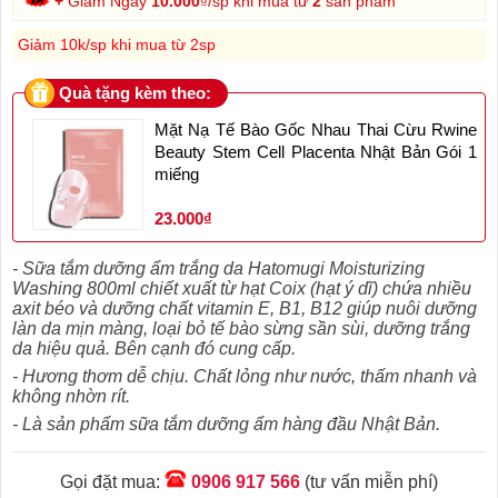
+
Giảm Ngay
10.000
₫/sp khi mua từ
2
sản phẩm
Giảm 10k/sp khi mua từ 2sp
Quà tặng kèm theo:
Mặt Nạ Tế Bào Gốc Nhau Thai Cừu Rwine
Beauty Stem Cell Placenta Nhật Bản Gói 1
miếng
23.000₫
- Sữa tắm dưỡng ẩm trắng da Hatomugi Moisturizing
Washing 800ml chiết xuất từ hạt Coix (hạt ý dĩ) chứa nhiều
axit béo và dưỡng chất vitamin E, B1, B12 giúp nuôi dưỡng
làn da mịn màng, loại bỏ tế bào sừng sần sùi, dưỡng trắng
da hiệu quả. Bên cạnh đó cung cấp.
- Hương thơm dễ chịu. Chất lỏng như nước, thấm nhanh và
không nhờn rít.
- Là sản phẩm sữa tắm dưỡng ẩm hàng đầu Nhật Bản.
Gọi đặt mua:
0906 917 566
(tư vấn miễn phí)