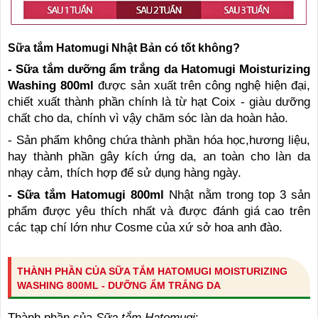
Sữa tắm Hatomugi Nhật Bản có tốt không?
- Sữa tắm dưỡng ẩm trắng da Hatomugi Moisturizing
Washing 800ml
được sản xuất trên công nghệ hiện đại,
chiết xuất thành phần chính là từ hạt Coix - giàu dưỡng
chất cho da, chính vì vậy chăm sóc làn da hoàn hảo.
- Sản phẩm không chứa thành phần hóa học,hương liệu,
hay thành phần gây kích ứng da, an toàn cho làn da
nhạy cảm, thích hợp để sử dụng hàng ngày.
- Sữa tắm Hatomugi 800ml
Nhật nằm trong top 3 sản
phẩm được yêu thích nhất và được đánh giá cao trên
các tạp chí lớn như Cosme của xứ sở hoa anh đào.
THÀNH PHẦN CỦA SỮA TẮM HATOMUGI MOISTURIZING
WASHING 800ML - DƯỠNG ẨM TRẮNG DA
Thành phần của
Sữa tắm Hatomugi
: