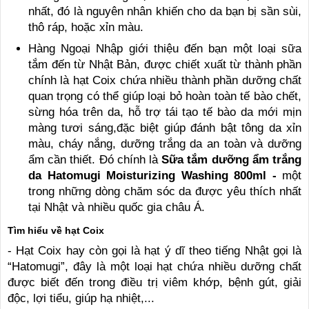
nhất, đó là nguyên nhân khiến cho da bạn bị sần sùi,
thô ráp, hoặc xỉn màu.
Hàng Ngoại Nhập giới thiệu đến bạn một loại sữa
tắm đến từ Nhật Bản, được chiết xuất từ thành phần
chính là hạt Coix chứa nhiều thành phần dưỡng chất
quan trọng có thể giúp loại bỏ hoàn toàn tế bào chết,
sừng hóa trên da, hỗ trợ tái tạo tế bào da mới mịn
màng tươi sáng,đặc biệt giúp đánh bật tông da xỉn
màu, cháy nắng, dưỡng trắng da an toàn và dưỡng
ẩm cần thiết. Đó chính là
Sữa
tắm dưỡng ẩm trắng
da Hatomugi Moisturizing Washing 800ml -
một
trong những dòng chăm sóc da được yêu thích nhất
tại Nhật và nhiều quốc gia châu Á.
Tìm hiểu về hạt Coix
- Hạt Coix hay còn gọi là hạt ý dĩ theo tiếng Nhật gọi là
“Hatomugi”, đây là một loại hạt chứa nhiều dưỡng chất
được biết đến trong điều trị viêm khớp, bệnh gút, giải
độc, lợi tiểu, giúp hạ nhiệt,...