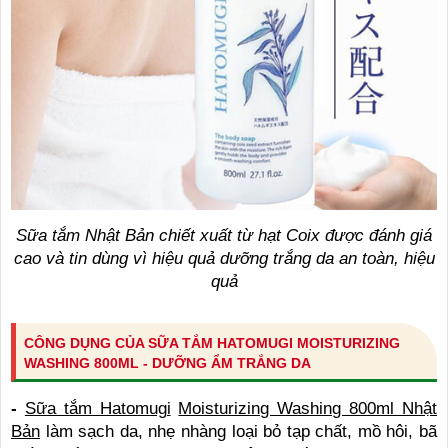
Sữa tắm Nhật Bản chiết xuất từ hạt Coix được đánh giá
cao và tin dùng vì hiệu quả dưỡng trắng da an toàn, hiệu
quả
CÔNG DỤNG CỦA SỮA TẮM HATOMUGI MOISTURIZING
WASHING 800ML - DƯỠNG ẨM TRẮNG DA
-
Sữa tắm Hatomugi
Moisturizing Washing 800ml Nhật
Bản
làm sạch da, nhẹ nhàng loại bỏ tạp chất, mồ hôi, bã