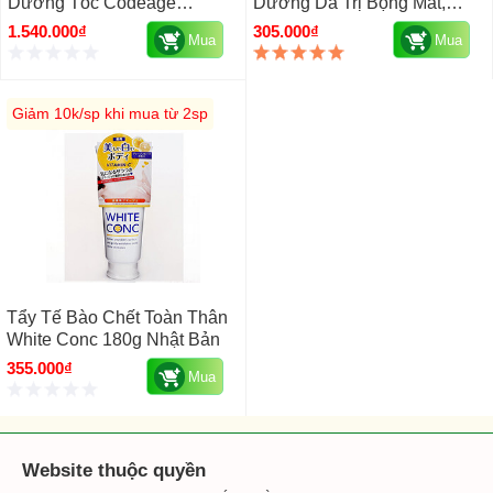
Dưỡng Tóc Codeage
Dưỡng Da Trị Bọng Mắt,
Vitamins Hair Của Mỹ Hộp
Thâm Mắt
1.540.000₫
305.000₫
Mua
Mua
120 Viên
Giảm 10k/sp khi mua từ 2sp
Tẩy Tế Bào Chết Toàn Thân
White Conc 180g Nhật Bản
355.000₫
Mua
Website thuộc quyền