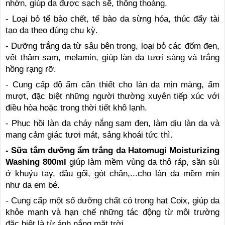
nhờn, giúp da được sạch sẽ, thông thoáng.
- Loại bỏ tế bào chết, tế bào da sừng hóa, thúc đẩy tài
tạo da theo đúng chu kỳ.
- Dưỡng trắng da từ sâu bên trong, loại bỏ các đốm đen,
vết thâm sạm, melamin, giúp làn da tươi sáng và trắng
hồng rạng rỡ.
- Cung cấp độ ẩm cần thiết cho làn da mịn màng, ẩm
mượt, đặc biệt những người thường xuyên tiếp xúc với
điều hòa hoặc trong thời tiết khô lạnh.
- Phục hồi làn da cháy nắng sạm đen, làm dịu làn da và
mang cảm giác tươi mát, sảng khoái tức thì.
- Sữa tắm dưỡng ẩm trắng da Hatomugi Moisturizing
Washing 800ml
giúp làm mềm vùng da thô ráp, sần sùi
ở khuỷu tay, đầu gối, gót chân,...cho làn da mềm mịn
như da em bé.
- Cung cấp một số dưỡng chất có trong hạt Coix, giúp da
khỏe mạnh và hạn chế những tác động từ môi trường
đặc biệt là từ ánh nắng mặt trời.