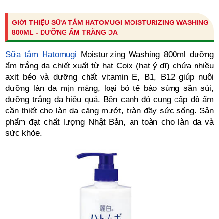
GIỚI THIỆU SỮA TẮM HATOMUGI MOISTURIZING WASHING
800ML - DƯỠNG ẨM TRẮNG DA
Sữa tắm Hatomugi
Moisturizing Washing 800ml dưỡng
ẩm trắng da chiết xuất từ hạt Coix (hạt ý dĩ) chứa nhiều
axit béo và dưỡng chất vitamin E, B1, B12 giúp nuôi
dưỡng làn da mịn màng, loại bỏ tế bào sừng sần sùi,
dưỡng trắng da hiệu quả. Bên cạnh đó cung cấp độ ẩm
cần thiết cho làn da căng mướt, tràn đầy sức sống. Sản
phẩm đạt chất lượng Nhật Bản, an toàn cho làn da và
sức khỏe.