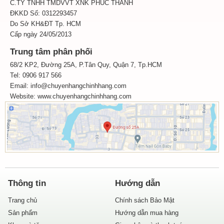
C.TY TNHH TMDVVT XNK PHÚC THÀNH
ĐKKD Số: 0312293457
Do Sở KH&ĐT Tp. HCM
Cấp ngày 24/05/2013
Trung tâm phân phối
68/2 KP2, Đường 25A, P.Tân Quy, Quận 7, Tp.HCM
Tel: 0906 917 566
Email: info@chuyenhangchinhhang.com
Website:
www.chuyenhangchinhhang.com
Thông tin
Hướng dẫn
Trang chủ
Chính sách Bảo Mật
Sản phẩm
Hướng dẫn mua hàng