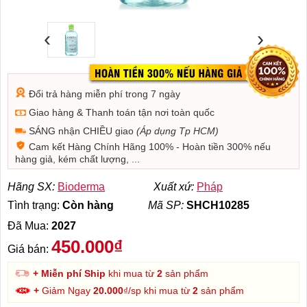
‹
›
Đổi trả hàng miễn phí trong 7 ngày
Giao hàng & Thanh toán tận nơi toàn quốc
SÁNG nhận CHIỀU giao
(Áp dụng Tp HCM)
Cam kết Hàng Chính Hãng 100% - Hoàn tiền 300% nếu
hàng giả, kém chất lượng, ...
Hãng SX:
Bioderma
Xuất xứ:
Pháp
Tình trạng:
Còn hàng
Mã SP:
SHCH10285
Đã Mua:
2027
450.000₫
Giá bán:
+ Miễn phí Ship
khi mua từ
2
sản phẩm
+
Giảm Ngay
20.000
₫/sp khi mua từ
2
sản phẩm