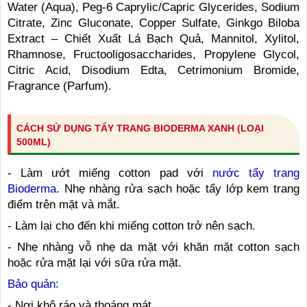
Water (Aqua), Peg-6 Caprylic/Capric Glycerides, Sodium
Citrate, Zinc Gluconate, Copper Sulfate, Ginkgo Biloba
Extract – Chiết Xuất Lá Bạch Quả, Mannitol, Xylitol,
Rhamnose, Fructooligosaccharides, Propylene Glycol,
Citric Acid, Disodium Edta, Cetrimonium Bromide,
Fragrance (Parfum).
CÁCH SỬ DỤNG TẨY TRANG BIODERMA XANH (LOẠI
500ML)
- Làm ướt miếng cotton pad với
nước tẩy trang
Bioderma
. Nhẹ nhàng rửa sạch hoặc tẩy lớp kem trang
điểm trên mặt và mắt.
- Làm lại cho đến khi miếng cotton trở nên sạch.
- Nhẹ nhàng vỗ nhẹ da mặt với khăn mặt cotton sạch
hoặc rửa mặt lại với sữa rửa mặt.
Bảo quản:
- Nơi khô ráo và thoáng mát