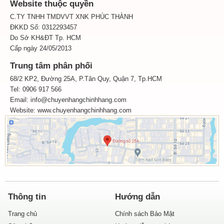
Website thuộc quyền
C.TY TNHH TMDVVT XNK PHÚC THÀNH
ĐKKD Số: 0312293457
Do Sở KH&ĐT Tp. HCM
Cấp ngày 24/05/2013
Trung tâm phân phối
68/2 KP2, Đường 25A, P.Tân Quy, Quận 7, Tp.HCM
Tel: 0906 917 566
Email: info@chuyenhangchinhhang.com
Website:
www.chuyenhangchinhhang.com
Thông tin
Hướng dẫn
Trang chủ
Chính sách Bảo Mật