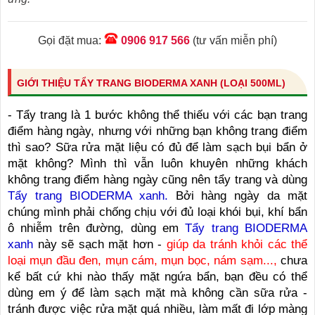
Gọi đặt mua:
0906 917 566
(tư vấn miễn phí)
GIỚI THIỆU TẨY TRANG BIODERMA XANH (LOẠI 500ML)
- Tẩy trang là 1 bước không thể thiếu với các bạn trang
điểm hàng ngày, nhưng với những bạn không trang điểm
thì sao? Sữa rửa mặt liệu có đủ để làm sạch bụi bẩn ở
mặt không? Mình thì vẫn luôn khuyên những khách
không trang điểm hàng ngày cũng nên tẩy trang và dùng
Tẩy trang BIODERMA xanh.
Bởi hàng ngày da mặt
chúng mình phải chống chịu với đủ loại khói bụi, khí bẩn
ô nhiễm trên đường, dùng em
Tẩy trang BIODERMA
xanh
này sẽ sạch mặt hơn -
giúp da tránh khỏi các thể
loại mụn đầu đen, mụn cám, mụn bọc, nám sạm...,
chưa
kể bất cứ khi nào thấy mặt ngứa bẩn, bạn đều có thể
dùng em ý để làm sạch mặt mà không cần sữa rửa -
tránh được việc rửa mặt quá nhiều, làm mất đi lớp màng