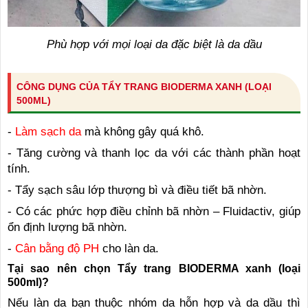
Phù hợp với mọi loại da đặc biệt là da dầu
CÔNG DỤNG CỦA TẨY TRANG BIODERMA XANH (LOẠI
500ML)
-
Làm sạch da
mà không gây quá khô.
- Tăng cường và thanh lọc da với các thành phần hoạt
tính.
- Tẩy sạch sâu lớp thượng bì và điều tiết bã nhờn.
- Có các phức hợp điều chỉnh bã nhờn – Fluidactiv, giúp
ổn định lượng bã nhờn.
-
Cân bằng độ PH
cho làn da.
Tại sao nên chọn Tẩy trang BIODERMA xanh (loại
500ml)?
Nếu làn da bạn thuộc nhóm da hỗn hợp và da dầu thì