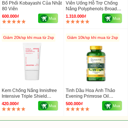
Bổ Phổi Kobayashi Của Nhật
Viên Uống Hỗ Trợ Chống
80 Viên
Nắng Polyphenols Broad
Spectrum Codeage Của Mỹ
600.000₫
1.310.000₫
Mua
Mua
Hộp 120 Viên
Giảm 20k/sp khi mua từ 2sp
Giảm 10k/sp khi mua từ 2sp
Kem Chống Nắng Innisfree
Tinh Dầu Hoa Anh Thảo
Intensive Triple Shield
Evening Primrose Oil
Sunscreen SPF 50+ PA++++
1300mg Puritan's Pride Mỹ
420.000₫
500.000₫
Mua
Mua
50ml
120 Viên