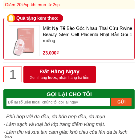
Giảm 20k/sp khi mua từ 2sp
Quà tặng kèm theo:
Mặt Nạ Tế Bào Gốc Nhau Thai Cừu Rwine
Beauty Stem Cell Placenta Nhật Bản Gói 1
miếng
23.000₫
Đặt Hàng Ngay
Xem hàng trước, nhận hàng trả tiền
GỌI LẠI CHO TÔI
- Phù hợp với da dầu, da hỗn hợp dầu, da mụn.
- Làm sạch và loại bỏ lớp trang điểm vùng mặt.
- Làm dịu và xua tan cảm giác khó chịu của làn da bị kích
ứng.