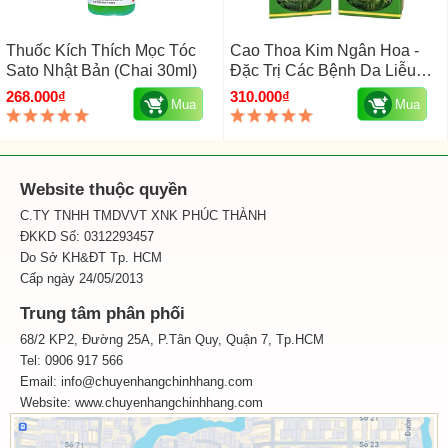
Thuốc Kích Thích Mọc Tóc
Cao Thoa Kim Ngân Hoa -
Sato Nhật Bản (chai 30ml)
Đặc Trị Các Bệnh Da Liễu
Của Người Dao
268.000₫
310.000₫
Mua
Mua
Website thuộc quyền
C.TY TNHH TMDVVT XNK PHÚC THÀNH
ĐKKD Số: 0312293457
Do Sở KH&ĐT Tp. HCM
Cấp ngày 24/05/2013
Trung tâm phân phối
68/2 KP2, Đường 25A, P.Tân Quy, Quận 7, Tp.HCM
Tel: 0906 917 566
Email: info@chuyenhangchinhhang.com
Website:
www.chuyenhangchinhhang.com