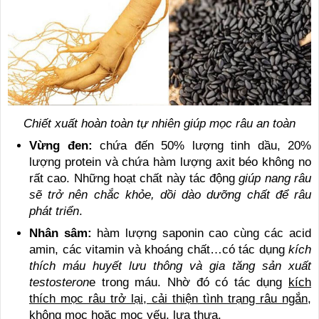
Chiết xuất hoàn toàn tự nhiên giúp mọc râu an toàn
Vừng đen:
chứa đến 50% lượng tinh dầu, 20%
lượng protein và chứa hàm lượng axit béo không no
rất cao. Những hoạt chất này tác động
giúp nang râu
sẽ trở nên chắc khỏe, dồi dào dưỡng chất để râu
phát triển
.
Nhân sâm:
hàm lượng saponin cao cùng các acid
amin, các vitamin và khoáng chất…có tác dụng
kích
thích máu huyết lưu thông và gia tăng sản xuất
testosteron
e trong máu. Nhờ đó có tác dụng
kích
thích mọc râu trở lại, cải thiện tình trạng râu ngắn,
không mọc hoặc mọc yếu, lưa thưa
.