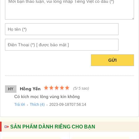
GỬI
Hồng Yến
(
5
/
5
sao)
HY
Có kích mọc lông vùng kín không
Trả lời
Thích (
4
)
2023-09-18T07:56:14
●
●
SẢN PHẨM DÀNH RIÊNG CHO BẠN