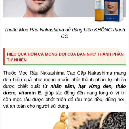
Thuốc Mọc Râu Nakashima dễ dàng biến KHÔNG thành
CÓ
HIỆU QUẢ HƠN CẢ MONG ĐỢI CỦA BẠN NHỜ THÀNH PHẦN
TỰ NHIÊN
Thuốc Mọc Râu Nakashima Cao Cấp Nakashima mang
đến hiệu quả như mong muốn nhờ thành phần tự nhiên
được chiết xuất từ
nhân sâm, hạt vừng đen, thảo
dược, vit
amin E,
giúp tác động đến nang lông ở vị trí
cần mọc râu được phát triển để râu mọc đều, đúng nơi,
và an toàn cho người sử dụng.