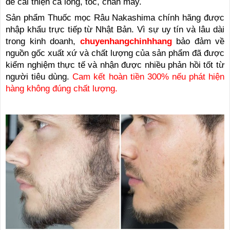
để cải thiện cả lông, tóc, chân mày.
Sản phẩm Thuốc mọc Râu Nakashima chính hãng được
nhập khẩu trực tiếp từ Nhật Bản. Vì sự uy tín và lâu dài
trong kinh doanh,
chuyenhangchinhhang
bảo đảm về
nguồn gốc xuất xứ và chất lượng của sản phẩm đã được
kiểm nghiệm thực tế và nhận được nhiều phản hồi tốt từ
người tiêu dùng.
Cam kết hoàn tiền 300% nếu phát hiện
hàng không đúng chất lượng.