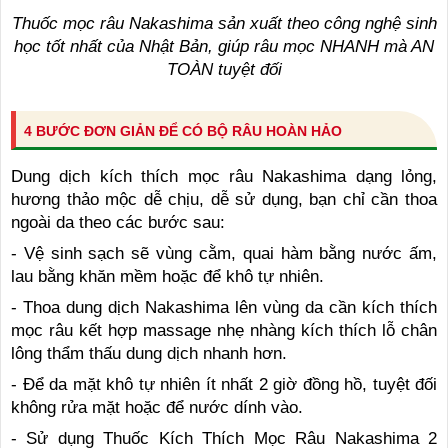
Thuốc mọc râu Nakashima sản xuất theo công nghệ sinh
học tốt nhất của Nhật Bản, giúp râu mọc NHANH mà AN
TOÀN tuyệt đối
4 BƯỚC ĐƠN GIẢN ĐỂ CÓ BỘ RÂU HOÀN HẢO
Dung dịch kích thích mọc râu Nakashima dạng lỏng,
hương thảo mộc dễ chịu, dễ sử dụng, bạn chỉ cần thoa
ngoài da theo các bước sau:
- Vệ sinh sạch sẽ vùng cằm, quai hàm bằng nước ấm,
lau bằng khăn mềm hoặc để khô tự nhiên.
- Thoa dung dịch Nakashima lên vùng da cần kích thích
mọc râu kết hợp massage nhẹ nhàng kích thích lỗ chân
lông thẩm thấu dung dịch nhanh hơn.
- Để da mặt khô tự nhiên ít nhất 2 giờ đồng hồ, tuyệt đối
không rửa mặt hoặc để nước dính vào.
- Sử dụng Thuốc Kích Thích Mọc Râu Nakashima 2