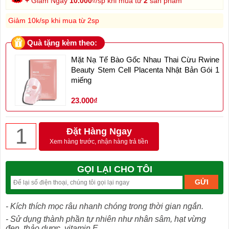
+
Giảm Ngay
10.000
₫/sp khi mua từ
2
sản phẩm
Giảm 10k/sp khi mua từ 2sp
Quà tặng kèm theo:
Mặt Nạ Tế Bào Gốc Nhau Thai Cừu Rwine
Beauty Stem Cell Placenta Nhật Bản Gói 1
miếng
23.000₫
Đặt Hàng Ngay
Xem hàng trước, nhận hàng trả tiền
GỌI LẠI CHO TÔI
- Kích thích mọc râu nhanh chóng trong thời gian ngắn.
- Sử dụng thành phần tự nhiên như nhân sâm, hạt vừng
đen, thảo dược, vitamin E.