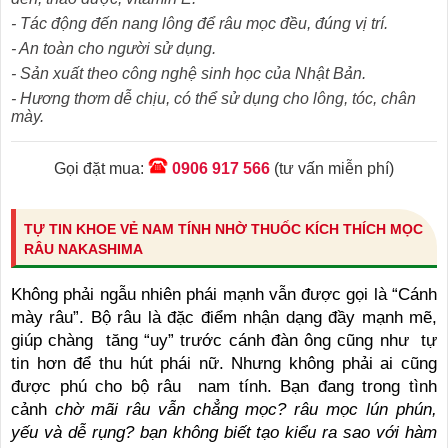
- Tác động đến nang lông để râu mọc đều, đúng vị trí.
- An toàn cho người sử dụng.
- Sản xuất theo công nghệ sinh học của Nhật Bản.
- Hương thơm dễ chịu, có thể sử dụng cho lông, tóc, chân
mày.
Gọi đặt mua:
0906 917 566
(tư vấn miễn phí)
TỰ TIN KHOE VẺ NAM TÍNH NHỜ THUỐC KÍCH THÍCH MỌC
RÂU NAKASHIMA
Không phải ngẫu nhiên phái mạnh vẫn được gọi là “Cánh
mày râu”. Bộ râu là đặc điểm nhận dạng đầy mạnh mẽ,
giúp chàng tăng “uy” trước cánh đàn ông cũng như tự
tin hơn để thu hút phái nữ. Nhưng không phải ai cũng
được phú cho bộ râu nam tính. Bạn đang trong tình
cảnh
chờ mãi râu vẫn chẳng mọc? râu mọc lún phún,
yếu và dễ rụng? bạn không biết tạo kiểu ra sao với hàm