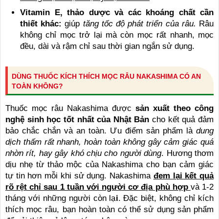
Vitamin E, thảo dược và các khoáng chất cần
thiết khác:
giúp
tăng tốc độ phát triển của râu.
Râu
không chỉ mọc trở lại mà còn mọc rất nhanh, mọc
đều, dài và rậm chỉ sau thời gian ngắn sử dụng.
DÙNG THUỐC KÍCH THÍCH MỌC RÂU NAKASHIMA CÓ AN
TOÀN KHÔNG?
Thuốc mọc râu Nakashima được
sản xuất theo công
nghệ sinh học tốt nhất của Nhật Bản
cho kết quả đảm
bảo chắc chắn và an toàn. Ưu điểm sản phẩm là
dung
dịch thấm rất nhanh, hoàn toàn không gây cảm giác quá
nhờn rít, hay gây khó chịu cho người dùng
. Hương thơm
dịu nhẹ từ thảo mộc của Nakashima cho bạn cảm giác
tự tin hơn mỗi khi sử dụng. Nakashima
đem lại kết quả
rõ rệt chỉ sau 1 tuần với người cơ địa phù hợp
và 1-2
tháng với những người còn lạ
i
. Đặc biệt, không chỉ kích
thích mọc râu, bạn hoàn toàn có thể sử dụng sản phẩm