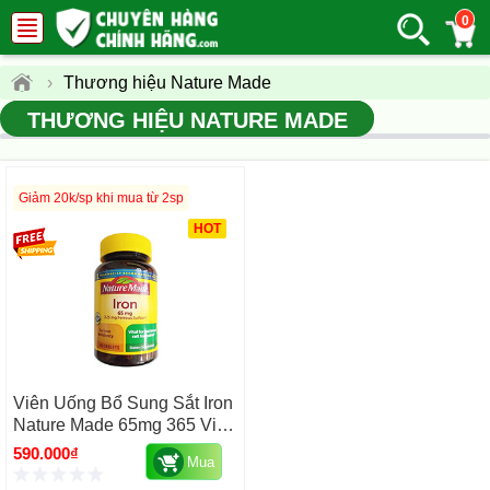
0
›
Thương hiệu Nature Made
THƯƠNG HIỆU NATURE MADE
Giảm 20k/sp khi mua từ 2sp
HOT
Viên Uống Bổ Sung Sắt Iron
Nature Made 65mg 365 Viên
Của Mỹ
590.000₫
Mua