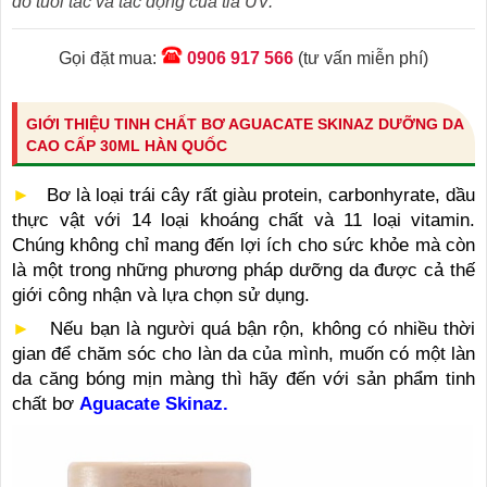
do tuổi tác và tác động của tia UV.
Gọi đặt mua:
0906 917 566
(tư vấn miễn phí)
GIỚI THIỆU TINH CHẤT BƠ AGUACATE SKINAZ DƯỠNG DA
CAO CẤP 30ML HÀN QUỐC
►
Bơ là loại trái cây rất giàu protein, carbonhyrate, dầu
thực vật với 14 loại khoáng chất và 11 loại vitamin.
Chúng không chỉ mang đến lợi ích cho sức khỏe mà còn
là một trong những phương pháp dưỡng da được cả thế
giới công nhận và lựa chọn sử dụng.
►
Nếu bạn là người quá bận rộn, không có nhiều thời
gian để chăm sóc cho làn da của mình, muốn có một làn
da căng bóng mịn màng thì hãy đến với sản phẩm tinh
chất bơ
Aguacate Skinaz.