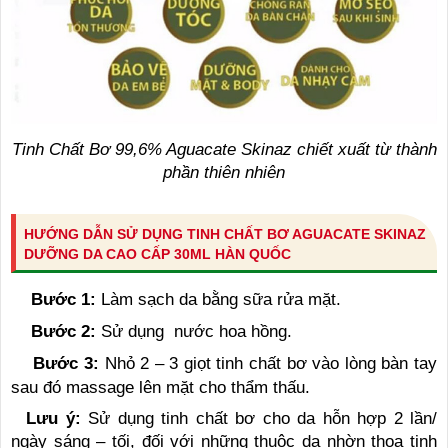
Tinh Chất Bơ 99,6% Aguacate Skinaz chiết xuất từ thành
phần thiên nhiên
HƯỚNG DẪN SỬ DỤNG TINH CHẤT BƠ AGUACATE SKINAZ
DƯỠNG DA CAO CẤP 30ML HÀN QUỐC
Bước 1:
Làm sạch da bằng sữa rửa mặt.
Bước 2:
Sử dụng nước hoa hồng.
Bước 3:
Nhỏ 2 – 3 giọt tinh chất bơ vào lòng bàn tay
sau đó massage lên mặt cho thẩm thấu.
Lưu ý:
Sử dụng tinh chất bơ cho da hỗn hợp 2 lần/
ngày sáng – tối, đối với những thuộc da nhờn thoa tinh