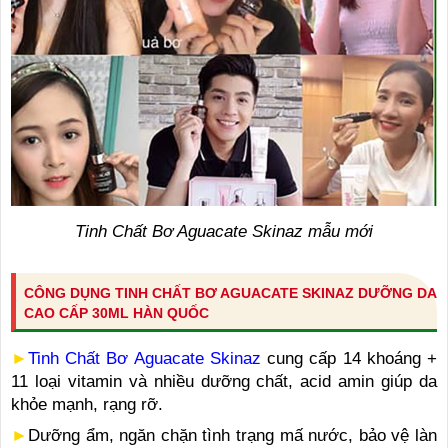
Tinh Chất Bơ Aguacate Skinaz mẫu mới
CÔNG DỤNG TINH CHẤT BƠ AGUACATE SKINAZ DƯỠNG DA
CAO CẤP 30ML HÀN QUỐC
►
Tinh Chất Bơ Aguacate Skinaz
cung cấp 14 khoáng +
11 loại vitamin và nhiều dưỡng chất, acid amin giúp da
khỏe mạnh, rạng rỡ.
►
Dưỡng ẩm, ngăn chặn tình trạng mấ nước, bảo vệ làn