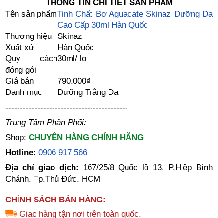
THÔNG TIN CHI TIẾT SẢN PHẨM
Tên sản phẩm
Tinh Chất Bơ Aguacate Skinaz Dưỡng Da
Cao Cấp 30ml Hàn Quốc
Thương hiệu
Skinaz
Xuất xứ
Hàn Quốc
Quy cách
30ml/ lọ
đóng gói
Giá bán
790.000₫
Danh mục
Dưỡng Trắng Da
------------------------------------------
Trung Tâm Phân Phối:
Shop:
CHUYÊN HÀNG CHÍNH HÃNG
Hotline:
0906 917 566
Địa chỉ giao dịch:
167/25/8 Quốc lộ 13, P.Hiệp Bình
Chánh, Tp.Thủ Đức, HCM
CHÍNH SÁCH BÁN HÀNG:
Giao hàng tận nơi trên toàn quốc.