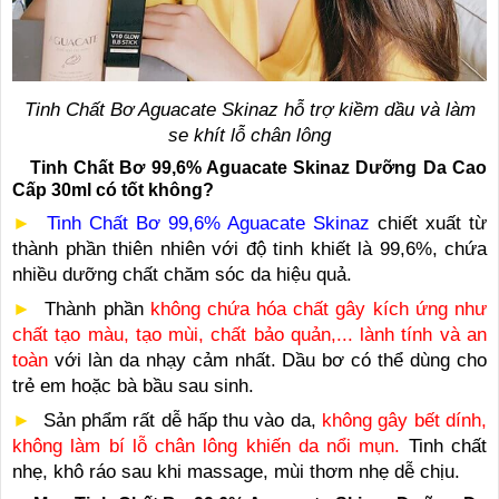
Tinh Chất Bơ Aguacate Skinaz hỗ trợ kiềm dầu và làm
se khít lỗ chân lông
Tinh Chất Bơ 99,6% Aguacate Skinaz Dưỡng Da Cao
Cấp 30ml có tốt không?
►
Tinh Chất Bơ 99,6% Aguacate Skinaz
chiết xuất từ
thành phần thiên nhiên với độ tinh khiết là 99,6%, chứa
nhiều dưỡng chất chăm sóc da hiệu quả.
►
Thành phần
không chứa hóa chất gây kích ứng như
chất tạo màu, tạo mùi, chất bảo quản,... lành tính và an
toàn
với làn da nhạy cảm nhất. Dầu bơ có thể dùng cho
trẻ em hoặc bà bầu sau sinh.
►
Sản phẩm rất dễ hấp thu vào da,
không gây bết dính,
không làm bí lỗ chân lông khiến da nổi mụn.
Tinh chất
nhẹ, khô ráo sau khi massage, mùi thơm nhẹ dễ chịu.