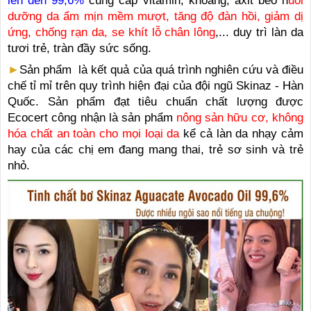
lên đến 99,6%
cung cấp vitamin, khoáng, axit béo n
uôi
dưỡng da ẩm mịn mềm mượt, tăng độ đàn hồi, giảm dị
ứng, chống rạn da, se khít lỗ chân lông
,... duy trì làn da
tươi trẻ, tràn đầy sức sống.
►
Sản phẩm là kết quả của quá trình nghiên cứu và điều
chế tỉ mỉ trên quy trình hiện đại của đội ngũ Skinaz - Hàn
Quốc. Sản phẩm đạt tiêu chuẩn chất lượng được
Ecocert công nhận là sản phẩm
nông sản hữu cơ, không
hóa chất an toàn cho mọi loại da
kể cả làn da nhạy cảm
hay của các chị em đang mang thai, trẻ sơ sinh và trẻ
nhỏ.