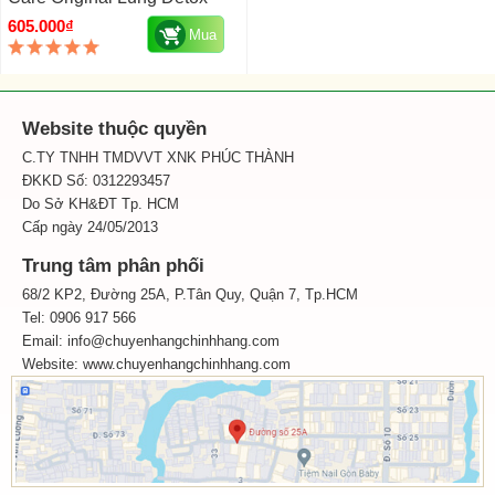
605.000₫
Mua
Website thuộc quyền
C.TY TNHH TMDVVT XNK PHÚC THÀNH
ĐKKD Số: 0312293457
Do Sở KH&ĐT Tp. HCM
Cấp ngày 24/05/2013
Trung tâm phân phối
68/2 KP2, Đường 25A, P.Tân Quy, Quận 7, Tp.HCM
Tel: 0906 917 566
Email: info@chuyenhangchinhhang.com
Website:
www.chuyenhangchinhhang.com