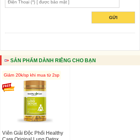
GỬI
SẢN PHẨM DÀNH RIÊNG CHO BẠN
Giảm 20k/sp khi mua từ 2sp
Viên Giải Độc Phổi Healthy
Care Original Lung Detox