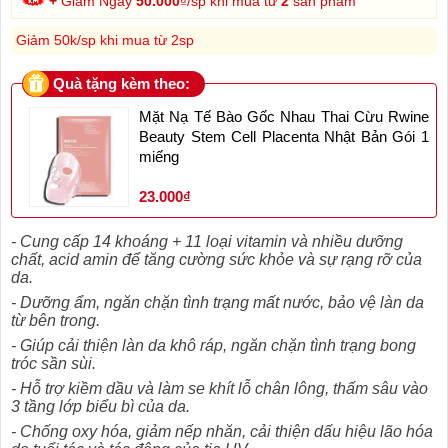
+
Giảm Ngay
50.000
₫/sp khi mua từ
2
sản phẩm
Giảm 50k/sp khi mua từ 2sp
Quà tặng kèm theo:
Mặt Nạ Tế Bào Gốc Nhau Thai Cừu Rwine
Beauty Stem Cell Placenta Nhật Bản Gói 1
miếng
23.000₫
- Cung cấp 14 khoáng + 11 loại vitamin và nhiều dưỡng
chất, acid amin để tăng cường sức khỏe và sự rạng rỡ của
da.
- Dưỡng ẩm, ngăn chặn tình trạng mất nước, bảo vệ làn da
từ bên trong.
- Giúp cải thiện làn da khô ráp, ngăn chặn tình trạng bong
tróc sần sùi.
- Hỗ trợ kiềm dầu và làm se khít lỗ chân lông, thấm sâu vào
3 tầng lớp biểu bì của da.
- Chống oxy hóa, giảm nếp nhăn, cải thiện dấu hiệu lão hóa