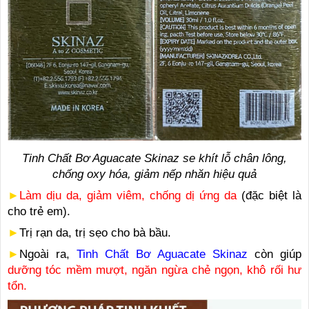
Tinh Chất Bơ Aguacate Skinaz se khít lỗ chân lông,
chống oxy hóa, giảm nếp nhăn hiệu quả
►
Làm dịu da, giảm viêm, chống dị ứng da
(đặc biệt là
cho trẻ em).
►
Trị rạn da, trị sẹo cho bà bầu.
►
Ngoài ra,
Tinh Chất Bơ Aguacate Skinaz
còn giúp
dưỡng tóc mềm mượt, ngăn ngừa chẻ ngọn, khô rối hư
tổn.