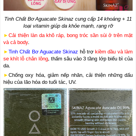
Tinh Chất Bơ Aguacate Skinaz cung cấp 14 khoáng + 11
loại vitamin giúp da khỏe mạnh, rạng rỡ
►
Cải thiện làn da khô ráp, bong tróc sần sùi ở trên mặt
và cả body
.
►
Tinh Chất Bơ Aguacate Skinaz
hỗ trợ
kiềm dầu và làm
se khít lỗ chân lông
, thấm sâu vào 3 tầng lớp biểu bì của
da.
►
Chống oxy hóa, giảm nếp nhăn, cải thiện những dấu
hiệu của lão hóa do tuổi tác, UV.