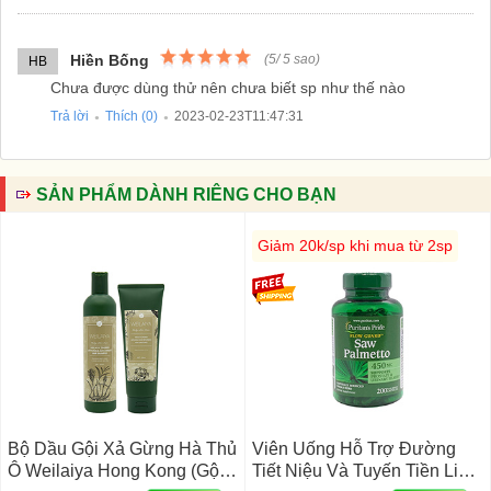
Hiền Bống
(
5
/
5
sao)
HB
Chưa được dùng thử nên chưa biết sp như thế nào
Trả lời
Thích (
0
)
2023-02-23T11:47:31
●
●
SẢN PHẨM DÀNH RIÊNG CHO BẠN
Giảm 20k/sp khi mua từ 2sp
Bộ Dầu Gội Xả Gừng Hà Thủ
Viên Uống Hỗ Trợ Đường
Ô Weilaiya Hong Kong (gội
Tiết Niệu Và Tuyến Tiền Liệt