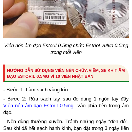
Viên nén âm đạo Estoril 0.5mg chứa Estriol vulva 0.5mg
trong mỗi viên
HƯỚNG DẪN SỬ DỤNG VIÊN NÉN CHỮA VIÊM, SE KHÍT ÂM
ĐẠO ESTORIL 0.5MG VỈ 10 VIÊN NHẬT BẢN
- Bước 1: Làm sạch vùng kín.
- Bước 2: Rửa sạch tay sau đó dùng 1 ngón tay đẩy
Viên nén âm đạo Estoril 0.5mg
vào phía bên trong âm
đạo.
- Nên dùng thường xuyên. Tránh những ngày “đèn đỏ”.
Sau khi đã hết sạch hành kinh, bạn đặt trong 3 ngày liên