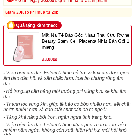
+
Giảm Ngay
20.000
₫/sp khi mua từ
2
sản phẩm
Giảm 20k/sp khi mua từ 2sp
Quà tặng kèm theo:
Mặt Nạ Tế Bào Gốc Nhau Thai Cừu Rwine
Beauty Stem Cell Placenta Nhật Bản Gói 1
miếng
23.000₫
- Viên nén âm đạo Estoril 0.5mg hỗ trợ se khít âm đạo, giúp
âm đạo đàn hồi và săn chắc hơn, loại bỏ chứng rộng âm
đạo.
- Hỗ trợ giúp cân bằng môi trường pH vùng kín, se khít âm
đạo.
- Thanh lọc vùng kín, giúp tế bào co bóp nhiều hơn, tiết chất
nhờn nhiều hơn và đào thải chất cặn bã ra ngoài.
- Tăng khả năng bôi trơn, ngăn ngừa tình trạng khô.
- Viên nén âm đạo Estoril 0.5mg khắc phục tình trạng viêm
nhiễm nấm ngứa, không còn xuất hiện khí hư, mùi hôi khó