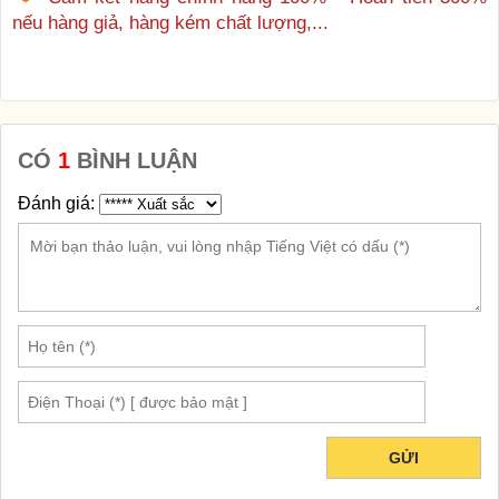
nếu hàng giả, hàng kém chất lượng,...
CÓ
1
BÌNH LUẬN
Đánh giá:
GỬI