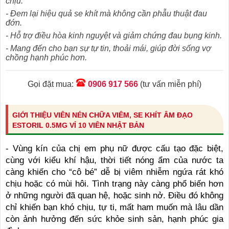
chịu.
- Đem lại hiệu quả se khít mà không cần phẫu thuật đau
đớn.
- Hỗ trợ điều hòa kinh nguyệt và giảm chứng đau bụng kinh.
- Mang đến cho bạn sự tự tin, thoải mái, giúp đời sống vợ
chồng hạnh phúc hơn.
Gọi đặt mua:
0906 917 566
(tư vấn miễn phí)
GIỚI THIỆU VIÊN NÉN CHỮA VIÊM, SE KHÍT ÂM ĐẠO
ESTORIL 0.5MG VỈ 10 VIÊN NHẬT BẢN
- Vùng kín của chị em phụ nữ được cấu tạo đặc biệt,
cùng với kiểu khí hậu, thời tiết nóng ẩm của nước ta
càng khiến cho “cô bé” dễ bị viêm nhiễm ngứa rát khó
chịu hoặc có mùi hôi. Tình trạng này càng phổ biến hơn
ở những người đã quan hệ, hoặc sinh nở. Điều đó không
chỉ khiến bạn khó chịu, tự ti, mất ham muốn mà lâu dần
còn ảnh hưởng đến sức khỏe sinh sản, hạnh phúc gia