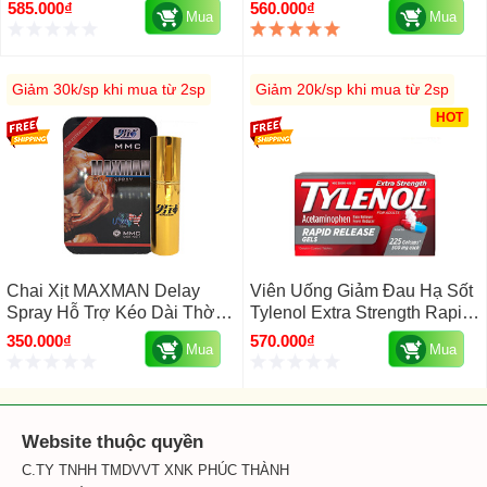
400ml - Xả 250ml)
Puritan’s Pride Saw Palmetto
585.000₫
560.000₫
Mua
Mua
450 Mg Mỹ 200 Viên
Giảm 30k/sp khi mua từ 2sp
Giảm 20k/sp khi mua từ 2sp
HOT
Chai Xịt MAXMAN Delay
Viên Uống Giảm Đau Hạ Sốt
Spray Hỗ Trợ Kéo Dài Thời
Tylenol Extra Strength Rapid
Gian Quan Hệ Cho Quý Ông
Release Gels 500mg Mỹ 225
350.000₫
570.000₫
Mua
Mua
MMC USA 10ml
Viên
Website thuộc quyền
C.TY TNHH TMDVVT XNK PHÚC THÀNH