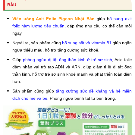
BẦU
Viên uống Axit Folic Pigeon Nhật Bản
giúp b
ổ sung axit
folic hàm lượng tiêu chuẩn,
đáp ứng nhu cầu cơ thể cần mỗi
ngày.
Ngoài ra, sản phẩm cũng
bổ sung sắt và vitamin B1
giúp ngăn
ngừa thiếu máu, hỗ trợ tăng cường sức khoẻ.
Giúp
phòng ngừa dị tật ống thần kinh ở trẻ sơ sinh
, Acid folic
đảm nhận vai trò tạo ADN và ARN, giúp giảm tỉ lệ dị tật ống
thần kinh, hỗ trợ trẻ sơ sinh khoẻ mạnh và phát triển toàn diện
hơn.
Sản phẩm cũng giúp
tăng cường sức đề kháng và hệ miễn
dịch cho mẹ và bé
. Phòng ngừa bệnh tật từ bên trong.