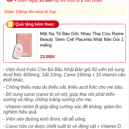
+
Giảm Ngay
10.000
₫/sp khi mua từ
2
sản phẩm
Giảm 10k/sp khi mua từ 2sp
Quà tặng kèm theo:
Mặt Nạ Tế Bào Gốc Nhau Thai Cừu Rwine
Beauty Stem Cell Placenta Nhật Bản Gói 1
miếng
23.000₫
- Viên Acid Folic Cho Bà Bầu Nhật Bản gói 60 viên bổ sung
Acid folic 400mcg, Sắt 10mg, Canxi 160mg + 10 vitamin cần
thiết khác.
- Chống thiếu máu do thiếu sắt, thiếu acid folic cho mẹ bầu.
- Bổ sung canxi (canxi từ vỏ sò), giúp thai nhi phát triển
xương và răng, chống loãng xương cho mẹ.
- Vitamin nhóm B giúp tăng cường sức đề kháng, giảm ốm
nghém hiệu quả.
- Viên nén đường kính 8mm, rất dễ uống.
- Canxi hữu cơ được chiết xuất từ vỏ động vật + Vitamin D.