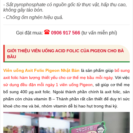
- Sắt pyrophosphate có nguồn gốc từ thực vật, hấp thụ cao,
không gây táo bón.
- Chống ốm nghén hiệu quả.
Gọi đặt mua:
0906 917 566
(tư vấn miễn phí)
GIỚI THIỆU VIÊN UỐNG ACID FOLIC CỦA PIGEON CHO BÀ
BẦU
Viên uống Axit Folic Pigeon Nhật Bản
là sản phẩm giúp
bổ sung
axit folic hàm lượng thiết yếu cho cơ thể mẹ bầu mỗi ngày
. Với việc
sử dụng đều đặn mỗi ngày 1 viên uống Pigeon
, sẽ giúp cơ thể mẹ
bổ sung 400 μg axit folic. Ngoài thành phần chính là axit folic, sản
phẩm còn chứa vitamin B – Thành phần rất cần thiết để duy trì sức
khoẻ cho mẹ và bé, nhóm vitamin dễ bị hao hụt trong thai kỳ.