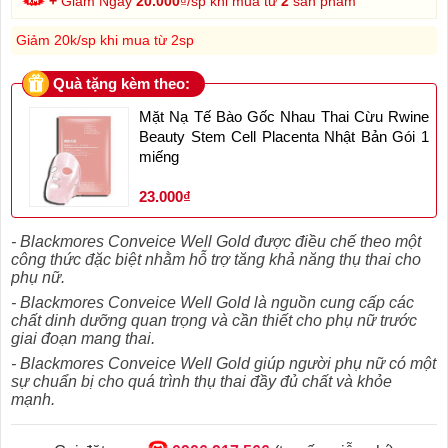
+
Giảm Ngay
20.000
₫/sp khi mua từ
2
sản phẩm
Giảm 20k/sp khi mua từ 2sp
Quà tặng kèm theo:
Mặt Nạ Tế Bào Gốc Nhau Thai Cừu Rwine
Beauty Stem Cell Placenta Nhật Bản Gói 1
miếng
23.000₫
- Blackmores Conveice Well Gold được điều chế theo một
công thức đặc biệt nhằm hỗ trợ tăng khả năng thụ thai cho
phụ nữ.
- Blackmores Conveice Well Gold là nguồn cung cấp các
chất dinh dưỡng quan trọng và cần thiết cho phụ nữ trước
giai đoạn mang thai.
- Blackmores Conveice Well Gold giúp người phụ nữ có một
sự chuẩn bị cho quá trình thụ thai đầy đủ chất và khỏe
mạnh.