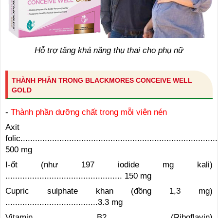
Hỗ trợ tăng khả năng thụ thai cho phụ nữ
THÀNH PHẦN TRONG BLACKMORES CONCEIVE WELL
GOLD
-
Thành phần dưỡng chất trong mỗi viên nén
Axit
folic.................................................................................
500 mg
I-ốt (như 197 iodide mg kali)
................................................ 150 mg
Cupric sulphate khan (đồng 1,3 mg)
......................................3.3 mg
Vitamin B2 (Riboflavin)