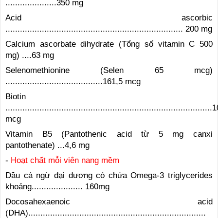
.....................350 mg
Acid ascorbic
......................................................................... 200 mg
Calcium ascorbate dihydrate (Tổng số vitamin C 500
mg) ....63 mg
Selenomethionine (Selen 65 mcg)
........................................161,5 mcg
Biotin
.....................................................................................
mcg
Vitamin B5 (Pantothenic acid từ 5 mg canxi
pantothenate) ...4,6 mg
-
Hoạt chất mỗi viên nang mềm
Dầu cá ngừ đại dương có chứa Omega-3 triglycerides
khoảng..................... 160mg
Docosahexaenoic acid
(DHA).........................................................................