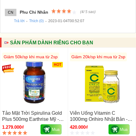
Phu Chi Nhân
(
4
/
5
sao)
CN
Trả lời
Thích (
0
)
2023-01-04T00:52:07
●
●
SẢN PHẨM DÀNH RIÊNG CHO BẠN
Giảm 50k/sp khi mua từ 2sp
Giảm 20k/sp khi mua từ 2sp
HOT
Tảo Mặt Trời Spirulina Gold
Viên Uống Vitamin C
Plus 500mg Earthrise Mỹ -
1000mg Orihiro Nhật Bản -
Giải Pháp Tăng Cân, 360
Đẹp Da, Mờ Thâm, Ngăn Lão
1.279.000₫
420.000₫
Mua
Mua
Viên
Hóa, 300 Viên