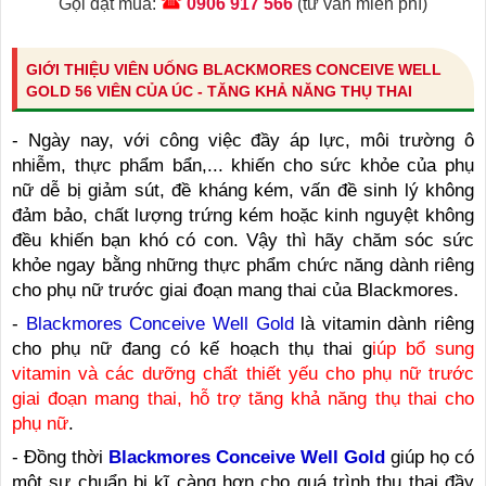
Gọi đặt mua:
0906 917 566
(tư vấn miễn phí)
GIỚI THIỆU VIÊN UỐNG BLACKMORES CONCEIVE WELL
GOLD 56 VIÊN CỦA ÚC - TĂNG KHẢ NĂNG THỤ THAI
- Ngày nay, với công việc đầy áp lực, môi trường ô
nhiễm, thực phẩm bẩn,... khiến cho sức khỏe của phụ
nữ dễ bị giảm sút, đề kháng kém, vấn đề sinh lý không
đảm bảo, chất lượng trứng kém hoặc kinh nguyệt không
đều khiến bạn khó có con. Vậy thì hãy chăm sóc sức
khỏe ngay bằng những thực phẩm chức năng dành riêng
cho phụ nữ trước giai đoạn mang thai của Blackmores.
-
Blackmores Conceive Well Gold
là vitamin dành riêng
cho phụ nữ đang có kế hoạch thụ thai g
iúp bổ sung
vitamin và các dưỡng chất thiết yếu cho phụ nữ trước
giai đoạn mang thai, hỗ trợ tăng khả năng thụ thai cho
phụ nữ
.
- Đồng thời
Blackmores Conceive Well Gold
giúp họ có
một sự chuẩn bị kĩ càng hơn cho quá trình thụ thai đầy