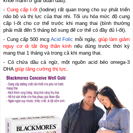
khỏe mạnh ở giai đoạn đầu).
-
Cung cấp I-ốt
(Iodine) rất quan trọng cho sự phát triển
não bộ và thị lực của thai nhi. Tối ưu hóa mức độ cung
cấp I-ốt cho cơ thể trước khi mang thai (bình thường
phải mất đến 5 tháng bổ sung để cơ thể có đầy đủ I-ốt).
- Cung cấp 500 mcg
Acid Folic
mỗi ngày,
giúp làm giảm
nguy cơ dị tật ống thần kinh
nếu dùng trước thời kỳ
mang thai 1 tháng và trong cả khi mang thai.
- Có chứa dầu cá ngừ, một nguồn acid béo omega-3
DHA
giúp tăng cường thị lực.