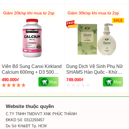
Giảm 20k/sp khi mua từ 2sp
Giảm 30k/sp khi mua từ 2sp
SALE
Viên Bổ Sung Canxi Kirkland
Dung Dịch Vệ Sinh Phụ Nữ
Calcium 600mg + D3 500
SHAMS Hàn Quốc - Khử
Viên Mỹ
Mùi, Làm Hồng Và Se Khít
490.000₫
749.000₫
Mua
Mua
Vùng Kín
Website thuộc quyền
C.TY TNHH TMDVVT XNK PHÚC THÀNH
ĐKKD Số: 0312293457
Do Sở KH&ĐT Tp. HCM