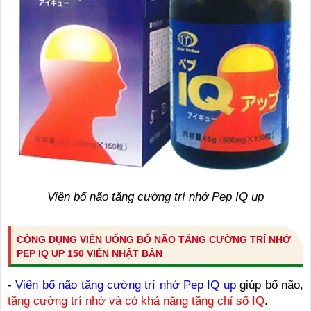
Viên bổ não tăng cường trí nhớ Pep IQ up
CÔNG DỤNG VIÊN UỐNG BỔ NÃO TĂNG CƯỜNG TRÍ NHỚ
PEP IQ UP 150 VIÊN NHẬT BẢN
-
Viên bổ não tăng cường trí nhớ Pep IQ up
giúp bổ não,
tăng cường trí nhớ và có khả năng tăng chỉ số IQ
.