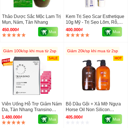
Thảo Dược Sắc Mộc Lam Trị
Kem Trị Sẹo Scar Esthetique
Mụn, Nám, Tàn Nhang
10g Mỹ - Trị Sẹo Lõm, Rỗ,
Thâm
450.000₫
400.000₫
Mua
Mua
Giảm 100k/sp khi mua từ 2sp
Giảm 20k/sp khi mua từ 2sp
SALE
HOT
Viên Uống Hỗ Trợ Giảm Nám
Bộ Dầu Gội + Xả Mỡ Ngựa
Da, Tàn Nhang Transino
Horse Oil Non Silicon
Whitening Nhật Bản 240 Viên
Hokkaido 600ml Nhật Bản
1.480.000₫
405.000₫
Mua
Mua