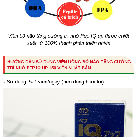
Viên bổ não tăng cường trí nhớ Pep IQ up được chiết
xuất từ 100% thành phần thiên nhiên
HƯỚNG DẪN SỬ DỤNG VIÊN UỐNG BỔ NÃO TĂNG CƯỜNG
TRÍ NHỚ PEP IQ UP 150 VIÊN NHẬT BẢN
- Sử dụng: 5-7 viên/ngày (nên dùng buổi tối).