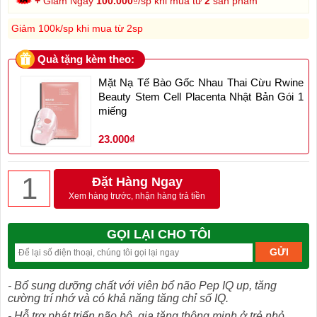
+
Giảm Ngay
100.000
₫/sp khi mua từ
2
sản phẩm
Giảm 100k/sp khi mua từ 2sp
Quà tặng kèm theo:
Mặt Nạ Tế Bào Gốc Nhau Thai Cừu Rwine
Beauty Stem Cell Placenta Nhật Bản Gói 1
miếng
23.000₫
Đặt Hàng Ngay
Xem hàng trước, nhận hàng trả tiền
GỌI LẠI CHO TÔI
- Bổ sung dưỡng chất với viên bổ não Pep IQ up, tăng
cường trí nhớ và có khả năng tăng chỉ số IQ.
- Hỗ trợ phát triển não bộ, gia tăng thông minh ở trẻ nhỏ.