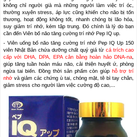
không chỉ người già mà những người làm việc trí óc,
thường xuyên stress, áp lực cũng khiến cho não bị tổn
thương, hoạt động không tốt, nhanh chóng bị lão hóa,
suy giảm trí nhớ, kém tập trung. Đó chính là lý do bạn
cần đến Viên bổ não tăng cường trí nhớ Pep IQ up.
- Viên uống bổ não tăng cường trí nhớ Pep IQ Up 150
viên Nhật Bản chứa dưỡng chất quý giá từ
cá trích cao
cấp với DHA, DPA, EPA cân bằng hoàn hảo DNA-na
,
giúp tăng tuần hoàn máu não, cải thiện huyết ứ, phòng
ngừa tai biến. Đồng thời sản phẩm còn giúp
hỗ trợ trí
nhớ
và giảm các chứng ù tai, chóng mặt, tê bì tay chân,
giảm stress cho người làm việc cường độ cao,...