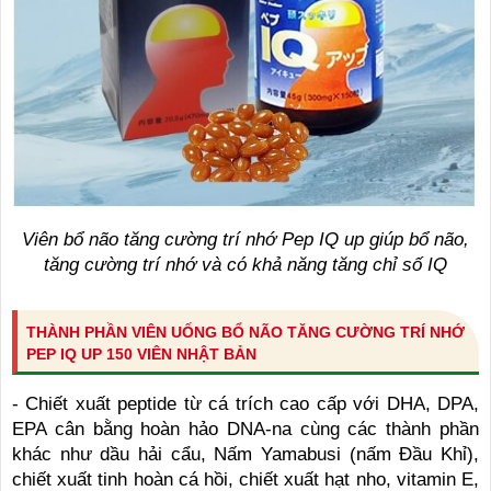
Viên bổ não tăng cường trí nhớ Pep IQ up giúp bổ não,
tăng cường trí nhớ và có khả năng tăng chỉ số IQ
THÀNH PHẦN VIÊN UỐNG BỔ NÃO TĂNG CƯỜNG TRÍ NHỚ
PEP IQ UP 150 VIÊN NHẬT BẢN
- Chiết xuất peptide từ cá trích cao cấp với DHA, DPA,
EPA cân bằng hoàn hảo DNA-na cùng các thành phần
khác như dầu hải cẩu, Nấm Yamabusi (nấm Đầu Khỉ),
chiết xuất tinh hoàn cá hồi, chiết xuất hạt nho, vitamin E,