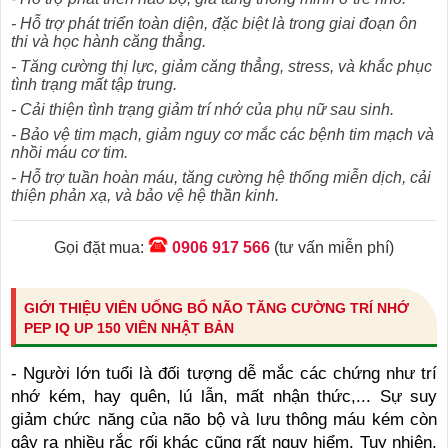
- Hỗ trợ phát triển toàn diện, đặc biệt là trong giai đoạn ôn
thi và học hành căng thẳng.
- Tăng cường thị lực, giảm căng thẳng, stress, và khắc phục
tình trạng mất tập trung.
- Cải thiện tình trạng giảm trí nhớ của phụ nữ sau sinh.
- Bảo vệ tim mạch, giảm nguy cơ mắc các bệnh tim mạch và
nhồi máu cơ tim.
- Hỗ trợ tuần hoàn máu, tăng cường hệ thống miễn dịch, cải
thiện phản xạ, và bảo vệ hệ thần kinh.
Gọi đặt mua:
0906 917 566
(tư vấn miễn phí)
GIỚI THIỆU VIÊN UỐNG BỔ NÃO TĂNG CƯỜNG TRÍ NHỚ
PEP IQ UP 150 VIÊN NHẬT BẢN
- Người lớn tuổi là đối tượng dễ mắc các chứng như trí
nhớ kém, hay quên, lú lẫn, mất nhận thức,... Sự suy
giảm chức năng của não bộ và lưu thông máu kém còn
gây ra nhiều rắc rối khác cũng rất nguy hiểm. Tuy nhiên,