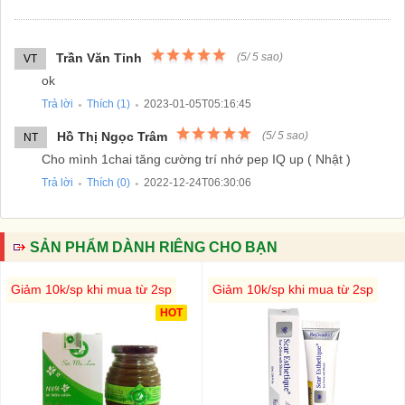
Trần Văn Tỉnh
(
5
/
5
sao)
VT
ok
Trả lời
Thích (
1
)
2023-01-05T05:16:45
●
●
Hồ Thị Ngọc Trâm
(
5
/
5
sao)
NT
Cho mình 1chai tăng cường trí nhớ pep IQ up ( Nhật )
Trả lời
Thích (
0
)
2022-12-24T06:30:06
●
●
SẢN PHẨM DÀNH RIÊNG CHO BẠN
Giảm 10k/sp khi mua từ 2sp
Giảm 10k/sp khi mua từ 2sp
HOT