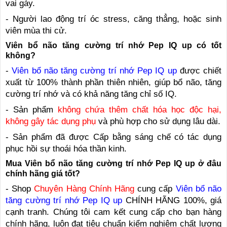
vai gáy.
- Người lao động trí óc stress, căng thẳng, hoặc sinh
viên mùa thi cử.
Viên bổ não tăng cường trí nhớ Pep IQ up có tốt
không?
-
Viên bổ não tăng cường trí nhớ Pep IQ up
được chiết
xuất từ 100% thành phần thiên nhiên, giúp bổ não, tăng
cường trí nhớ và có khả năng tăng chỉ số IQ.
- Sản phẩm
không chứa thêm chất hóa học độc hại,
không gây tác dụng phụ
và phù hợp cho sử dụng lâu dài.
- Sản phẩm đã được Cấp bằng sáng chế có tác dụng
phục hồi sự thoái hóa thần kinh.
Mua Viên bổ não tăng cường trí nhớ Pep IQ up ở đâu
chính hãng giá tốt?
- Shop
Chuyên Hàng Chính Hãng
cung cấp
Viên bổ não
tăng cường trí nhớ Pep IQ up
CHÍNH HÃNG 100%, giá
cạnh tranh. Chúng tôi cam kết cung cấp cho bạn hàng
chính hãng, luôn đạt tiêu chuẩn kiểm nghiệm chất lượng