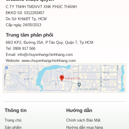
C.TY TNHH TMDVVT XNK PHÚC THÀNH
ĐKKD Số: 0312293457
Do Sở KH&ĐT Tp. HCM
Cấp ngày 24/05/2013
Trung tâm phân phối
68/2 KP2, Đường 25A, P.Tân Quy, Quận 7, Tp.HCM
Tel: 0906 917 566
Email: info@chuyenhangchinhhang.com
Website:
www.chuyenhangchinhhang.com
Thông tin
Hướng dẫn
Trang chủ
Chính sách Bảo Mật
Sản phẩm
Hướng dẫn mua hàng