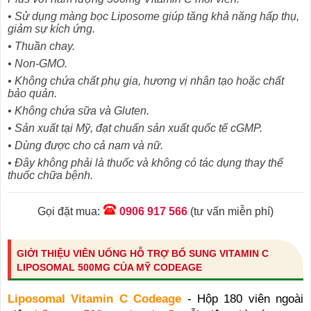
• Sử dụng màng bọc Liposome giúp tăng khả năng hấp thụ,
giảm sự kích ứng.
• Thuần chay.
• Non-GMO.
• Không chứa chất phụ gia, hương vị nhân tạo hoặc chất
bảo quản.
• Không chứa sữa và Gluten.
• Sản xuất tại Mỹ, đạt chuẩn sản xuất quốc tế cGMP.
• Dùng được cho cả nam và nữ.
• Đây không phải là thuốc và không có tác dụng thay thế
thuốc chữa bệnh.
Gọi đặt mua:
0906 917 566
(tư vấn miễn phí)
GIỚI THIỆU VIÊN UỐNG HỖ TRỢ BỔ SUNG VITAMIN C
LIPOSOMAL 500MG CỦA MỸ CODEAGE
Liposomal Vitamin C Codeage
- Hộp 180 viên ngoài