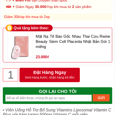
+ Miễn Phí
vận chuyển toàn quốc
+
Giảm Ngay
30.000
₫/sp khi mua từ
2
sản phẩm
Giảm 30k/sp khi mua từ 2sp
Quà tặng kèm theo:
Mặt Nạ Tế Bào Gốc Nhau Thai Cừu Rwine
Beauty Stem Cell Placenta Nhật Bản Gói 1
miếng
23.000₫
Đặt Hàng Ngay
Xem hàng trước, nhận hàng trả tiền
GỌI LẠI CHO TÔI
• Viên Uống Hỗ Trợ Bổ Sung Vitamins Liposomal Vitamin C
Plus với hàm lượng 500mg Vitamin C mỗi viên.