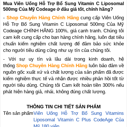
Mua Viên Uống Hỗ Trợ Bổ Sung Vitamin C Liposomal
500mg Của Mỹ Codeage ở đâu giá tốt, chính hãng?
-
Shop Chuyên Hàng Chính Hãng
cung cấp Viên Uống
Hỗ Trợ Bổ Sung Vitamin C Liposomal 500mg Của Mỹ
Codeage CHÍNH HÃNG 100%, giá cạnh tranh.
Chúng tôi
cam kết cung cấp cho bạn hàng chính hãng, luôn đạt tiêu
chuẩn kiểm nghiệm chất lượng để đảm bảo sức khỏe
cho người tiêu dùng cũng như uy tín của chúng tôi.
- Với sự uy tín và lâu dài trong kinh doanh, hệ
thống
Shop Chuyên Hàng Chính Hãng
luôn bảo đảm về
nguồn gốc xuất xứ và chất lượng của sản phẩm đã được
kiểm nghiệm thực tế và nhận được nhiều phản hồi tốt từ
người tiêu dùng. Chúng tôi Cam kết hoàn tiền 300% nếu
phát hiện hàng giả, nhái, không đúng chất lượng.
THÔNG TIN CHI TIẾT SẢN PHẨM
Tên sản phẩm
Viên Uống Hỗ Trợ Bổ Sung Vitamins
Liposomal Vitamin C Plus CodeAge Của
Mỹ 180 viên