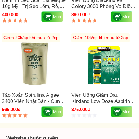
Kem Trị Sẹo Scar Esthetique
Viên Uống Blackmores
10g Mỹ - Trị Sẹo Lõm, Rỗ,
Celery 3000 Phòng Và Điều
Thâm
Trị Gút Của Úc 50 Viên
400.000₫
390.000₫
Mua
Mua
Giảm 20k/sp khi mua từ 2sp
Giảm 10k/sp khi mua từ 2sp
Tảo Xoắn Spirulina Algae
Viên Uống Giảm Đau
2400 Viên Nhật Bản - Cung
Kirkland Low Dose Aspirin
Cấp Vitamin
81mg Của Mỹ, 2 Lọ X 365
565.000₫
375.000₫
Mua
Mua
Viên
Website thuộc quyền