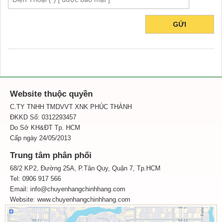
GỬI
Website thuộc quyền
C.TY TNHH TMDVVT XNK PHÚC THÀNH
ĐKKD Số: 0312293457
Do Sở KH&ĐT Tp. HCM
Cấp ngày 24/05/2013
Trung tâm phân phối
68/2 KP2, Đường 25A, P.Tân Quy, Quận 7, Tp.HCM
Tel: 0906 917 566
Email: info@chuyenhangchinhhang.com
Website:
www.chuyenhangchinhhang.com