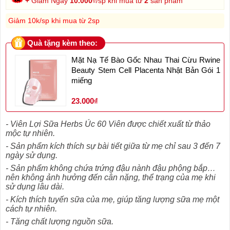
+
Giảm Ngay
10.000
₫/sp khi mua từ
2
sản phẩm
Giảm 10k/sp khi mua từ 2sp
Quà tặng kèm theo:
Mặt Nạ Tế Bào Gốc Nhau Thai Cừu Rwine
Beauty Stem Cell Placenta Nhật Bản Gói 1
miếng
23.000₫
- Viên Lợi Sữa Herbs Úc 60 Viên được chiết xuất từ thảo
mộc tự nhiên.
- Sản phẩm kích thích sự bài tiết giữa từ mẹ chỉ sau 3 đến 7
ngày sử dụng.
- Sản phẩm không chứa trứng đậu nành đậu phộng bắp…
nên không ảnh hưởng đến cân nặng, thể trạng của mẹ khi
sử dụng lâu dài.
- Kích thích tuyến sữa của mẹ, giúp tăng lượng sữa mẹ một
cách tự nhiên.
- Tăng chất lượng nguồn sữa.