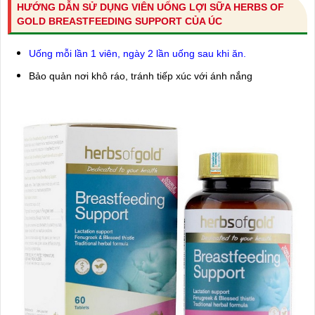
HƯỚNG DẪN SỬ DỤNG VIÊN UỐNG LỢI SỮA HERBS OF
GOLD BREASTFEEDING SUPPORT CỦA ÚC
Uống mỗi lần 1 viên, ngày 2 lần uống sau khi ăn.
Bảo quản nơi khô ráo, tránh tiếp xúc với ánh nắng