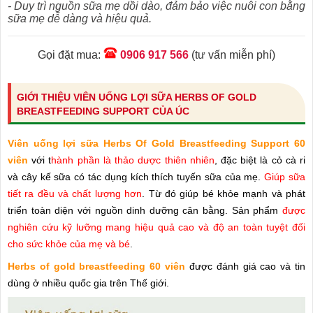
- Duy trì nguồn sữa mẹ dồi dào, đảm bảo việc nuôi con bằng
sữa mẹ dễ dàng và hiệu quả.
Gọi đặt mua:
0906 917 566
(tư vấn miễn phí)
GIỚI THIỆU VIÊN UỐNG LỢI SỮA HERBS OF GOLD
BREASTFEEDING SUPPORT CỦA ÚC
Viên uống lợi sữa Herbs Of Gold Breastfeeding Support 60
viên
với t
hành phần là thảo dược thiên nhiên
, đặc biệt là cỏ cà ri
và cây kế sữa có tác dụng kích thích tuyến sữa của mẹ.
Giúp sữa
tiết ra đều và chất lượng hơn
. Từ đó giúp bé khỏe mạnh và phát
triển toàn diện với nguồn dinh dưỡng cân bằng. Sản phẩm
được
nghiên cứu kỹ lưỡng mang hiệu quả cao và độ an toàn tuyệt đối
cho sức khỏe của mẹ và bé
.
Herbs of gold breastfeeding 60 viên
được đánh giá cao và tin
dùng ở nhiều quốc gia trên Thế giới.