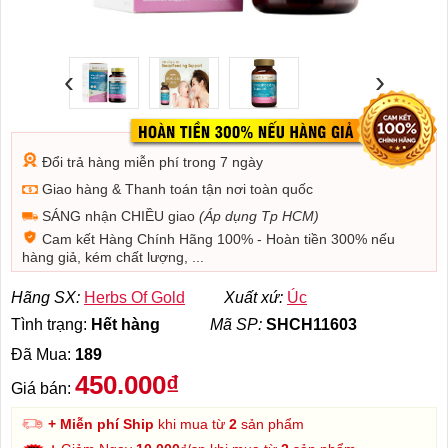
‹
›
Đổi trả hàng miễn phí trong 7 ngày
Giao hàng & Thanh toán tận nơi toàn quốc
SÁNG nhận CHIỀU giao
(Áp dụng Tp HCM)
Cam kết Hàng Chính Hãng 100% - Hoàn tiền 300% nếu
hàng giả, kém chất lượng, ...
Hãng SX:
Herbs Of Gold
Xuất xứ:
Úc
Tình trạng:
Hết hàng
Mã SP:
SHCH11603
Đã Mua:
189
450.000₫
Giá bán:
+ Miễn phí Ship
khi mua từ
2
sản phẩm