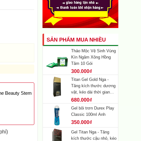
SẢN PHẨM MUA NHIỀU
Thảo Mộc Vệ Sinh Vùng
Kín Ngâm Xông Hồng
Tâm 10 Gói
300.000₫
Titan Gel Gold Nga -
Tăng kích thước dương
vật, kéo dài thời gian
ne Beauty Stem
quan hệ
680.000₫
Gel bôi trơn Durex Play
Classic 100ml Anh
350.000₫
phí)
Gel Titan Nga - Tăng
kích thước cậu nhỏ, kéo