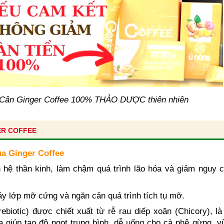
Cân Ginger Coffee 100% THẢO DƯỢC thiên nhiên
ER COFFEE
a Ginger Coffee
ích hệ thần kinh, làm chậm quá trình lão hóa và giảm nguy
y lớp mỡ cứng và ngăn cản quá trình tích tụ mỡ.
rebiotic) được chiết xuất từ rễ rau diếp xoăn (Chicory), l
 giúp tạo độ ngọt trung bình, dễ uống cho cà phê gừng, v