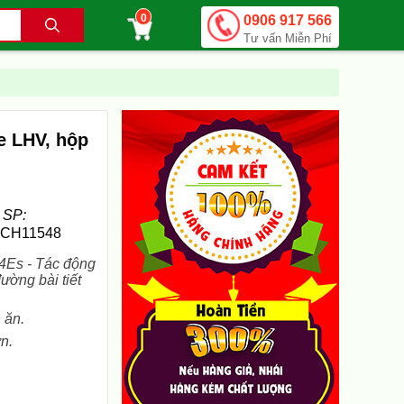
0
0906 917 566
.
Tư vấn Miễn Phí
e LHV, hộp
 SP:
CH11548
Es - Tác động
ường bài tiết
 ăn.
n.