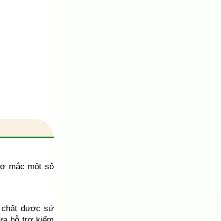
 cơ mắc một số
à chất được sử
ừa hỗ trợ kiểm