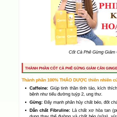
Cốt Cà Phê Gừng Giảm 
THÀNH PHẦN CỐT CÀ PHÊ GỪNG GIẢM CÂN GING
Thành phần 100% THẢO DƯỢC thiên nhiên củ
Caffeine:
Giúp tinh thần tỉnh táo, kích th
bệnh như tiểu đường tuýp 2, ung thư.
Gừng:
Đẩy mạnh phân hủy chất béo, đốt chá
Dẫn chất Fibruline:
Là chất xơ hòa tan (p
dụng thay thế đường và chất béo (sữa), vừa