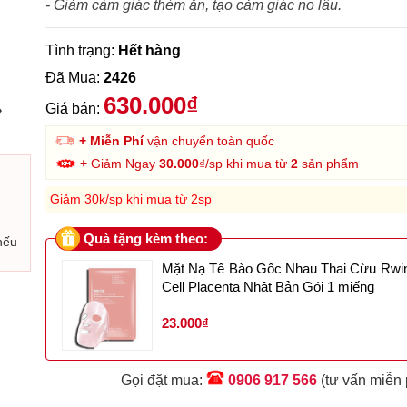
- Giảm cảm giác thèm ăn, tạo cảm giác no lâu.
Tình trạng:
Hết hàng
Đã Mua:
2426
630.000₫
›
Giá bán:
+ Miễn Phí
vận chuyển toàn quốc
+
Giảm Ngay
30.000
₫/sp khi mua từ
2
sản phẩm
Giảm 30k/sp khi mua từ 2sp
Quà tặng kèm theo:
nếu
Mặt Nạ Tế Bào Gốc Nhau Thai Cừu Rwi
Cell Placenta Nhật Bản Gói 1 miếng
23.000₫
Gọi đặt mua:
0906 917 566
(tư vấn miễn 