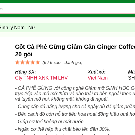
inh lý Nam - Nữ
Cốt Cà Phê Gừng Giảm Cân Ginger Coffe
20 gói
(5 / 5 sao -
đánh giá
)
Hãng SX:
Xuất xứ:
Mã
Cty TNHH XNK TM LHV
Việt Nam
SH
- CÀ PHÊ GỪNG với công nghệ Giảm mỡ SINH HỌC G4
trực tiếp vào mô mỡ thừa và đào thải ra bên ngoài theo đ
và tuyến mồ hôi, không mệt, không đi ngoài.
- Cung cấp đủ năng lượng cho cả ngày dù đã giảm phần
- Bên cạnh đó còn hỗ trợ tiêu hóa hoạt động hiệu quả hơ
- Giúp cơ thể không bị mất nước.
- Ngăn cơ thể hấp thụ chất béo lên đến 30%.