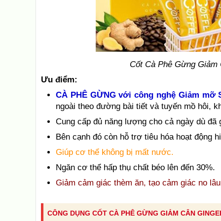
Cốt Cà Phê Gừng Giảm 
Ưu điểm:
CÀ PHÊ GỪNG với công nghệ Giảm mỡ 
ngoài theo đường bài tiết và tuyến mồ hôi, k
Cung cấp đủ năng lượng cho cả ngày dù đã 
Bên cạnh đó còn hỗ trợ tiêu hóa hoạt động h
Giúp cơ thể không bị mất nước.
Ngăn cơ thể hấp thụ chất béo lên đến 30%.
Giảm cảm giác thèm ăn, tạo cảm giác no lâu
CÔNG DỤNG CỐT CÀ PHÊ GỪNG GIẢM CÂN GINGE