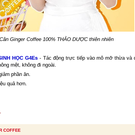
Cân Ginger Coffee 100% THẢO DƯỢC thiên nhiên
SINH HỌC G4Es
- Tác động trực tiếp vào mô mỡ thừa và đ
hông mệt, không đi ngoài.
giảm phần ăn.
iệu quả hơn.
.
R COFFEE