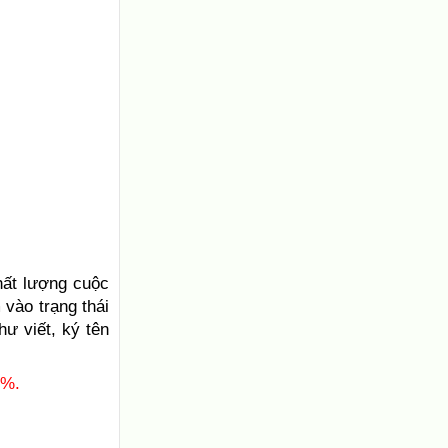
hất lượng cuộc
vào trạng thái
ư viết, ký tên
5%.