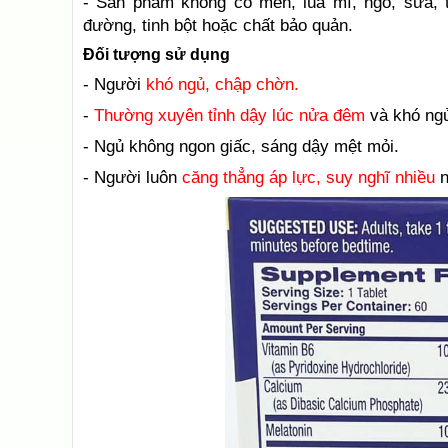
- Sản phẩm không có men, lúa mì, ngô, sữa, t
đường, tinh bột hoặc chất bảo quản.
Đối tượng sử dụng
- Người
khó ngủ, chập chờn.
-
Thường xuyên tỉnh dậy lúc nửa đêm
và khó ngủ
- Ngủ không ngon giấc, sáng dậy mệt mỏi.
- Người luôn
căng thẳng áp lực, suy nghĩ nhiều