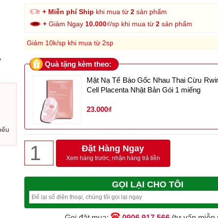
+ Miễn phí Ship
khi mua từ
2
sản phẩm
+
Giảm Ngay
10.000
₫/sp khi mua từ
2
sản phẩm
Giảm 10k/sp khi mua từ 2sp
›
Quà tặng kèm theo:
Mặt Nạ Tế Bào Gốc Nhau Thai Cừu Rwi
Cell Placenta Nhật Bản Gói 1 miếng
23.000₫
nếu
Đặt Hàng Ngay
Xem hàng trước, nhận hàng trả tiền
GỌI LẠI CHO TÔI
Gọi đặt mua:
0906 917 566
(tư vấn miễn 