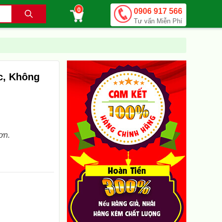
0
0906 917 566
.
Tư vấn Miễn Phí
c, Không
ơn.