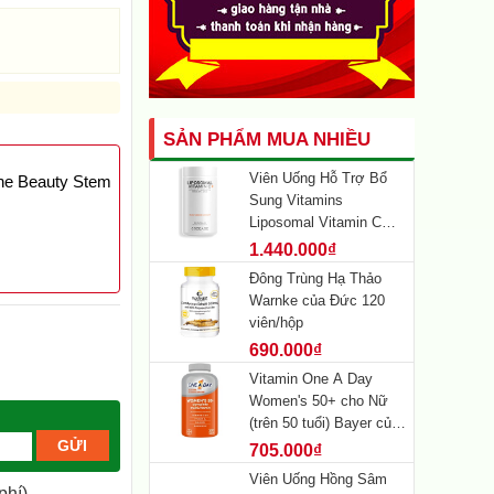
SẢN PHẨM MUA NHIỀU
Viên Uống Hỗ Trợ Bổ
ne Beauty Stem
Sung Vitamins
Liposomal Vitamin C
Plus CodeAge Của Mỹ
1.440.000₫
180 viên
Đông Trùng Hạ Thảo
Warnke của Đức 120
viên/hộp
690.000₫
Vitamin One A Day
Women's 50+ cho Nữ
(trên 50 tuổi) Bayer của
Mỹ 300 viên
705.000₫
Viên Uống Hồng Sâm
phí)