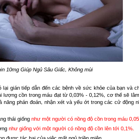
nin 10mg Giúp Ngủ Sâu Giấc, Không mùi
ó lại gián tiếp dẫn đến các bệnh về sức khỏe của bạn và c
 lượng cồn trong máu đạt từ 0,03% - 0,12%, cơ thể sẽ lâm 
hả năng phán đoán, nhận xét và yếu ớt trong các cử động nh
ạng thái giống
như một người có nồng độ cồn trong máu 0,0
ường
như giống với một người có nồng độ cồn lên tới 0,1%.
g được tác hại của việc mất ngủ triền miên.