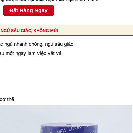
Đặt Hàng Ngay
NGỦ SÂU GIẤC, KHÔNG MÙI
ấc ngủ nhanh chóng, ngủ sâu giấc.
au một ngày làm việc vất vả.
 cơ thể