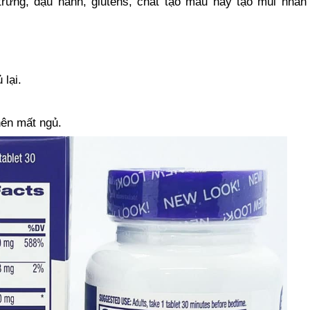
rứng, đậu nành, glutens, chất tạo màu hay tạo mùi nhân 
 lại.
nên mất ngủ.