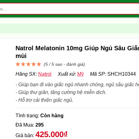
Natrol Melatonin 10mg Giúp Ngủ Sâu Giấ
mùi
(5 / 5 sao -
đánh giá
)
Hãng SX:
Natrol
Xuất xứ:
Mỹ
Mã SP:
SHCH10344
- Giúp bạn đi vào giấc ngủ nhanh chóng, ngủ sâu giấc h
- Giúp thư giãn, tăng cường hệ miễn dịch.
- Hỗ trợ cải thiện giấc ngủ.
Tình trạng:
Còn hàng
Đã Mua:
295
425.000₫
Giá bán: