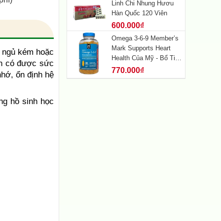
Linh Chi Nhung Hươu
Hàn Quốc 120 Viên
600.000₫
Omega 3-6-9 Member’s
Mark Supports Heart
ì ngủ kém hoặc
Health Của Mỹ - Bổ Tim
ạn có được sức
Mạch, Não, Mắt 325
770.000₫
nhớ, ổn định hệ
viên
ồng hồ sinh học