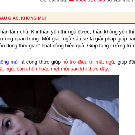
SÂU GIẤC, KHÔNG MÙI
thần làm chủ. Khi thần yên thì ngủ được, thần không yên th
 cùng quan trọng. Một giấc ngủ sâu sẽ là giải pháp giúp b
tận dụng thời gian” hoạt động hiệu quả. Giúp tăng cường trí 
hông mùi
là công thức giúp
hỗ trợ điều trị mất ngủ
, giúp đ
 ngủ, bồn chồn hoặc mệt mỏi sau khi thức dậy.