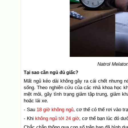
Natrol Melato
Tại sao cần ngủ đủ giấc?
Mất ngủ kéo dài không gây ra cái chết nhưng n
sống. Theo nghiên cứu của các nhà khoa học khi
mệt mỏi, gây tình trạng giảm tập trung, giảm k
hoặc lái xe.
- Sau
18 giờ không ngủ
, cơ thể có thể rơi vào tr
- Khi
không ngủ tới 24 giờ
, cơ thể bạn lúc đó d
Chắc chắn thông qua con số trên bạn đã hình dun