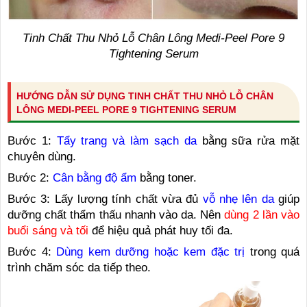
Tinh Chất Thu Nhỏ Lỗ Chân Lông Medi-Peel Pore 9
Tightening Serum
HƯỚNG DẪN SỬ DỤNG TINH CHẤT THU NHỎ LỖ CHÂN
LÔNG MEDI-PEEL PORE 9 TIGHTENING SERUM
Bước 1:
Tẩy trang và làm sạch da
bằng sữa rửa mặt
chuyên dùng.
Bước 2:
Cân bằng độ ẩm
bằng toner.
Bước 3: Lấy lượng tính chất vừa đủ
vỗ nhẹ lên da
giúp
dưỡng chất thẩm thấu nhanh vào da. Nên
dùng 2 lần vào
buổi sáng và tối
để hiệu quả phát huy tối đa.
Bước 4:
Dùng kem dưỡng hoặc kem đặc trị
trong quá
trình chăm sóc da tiếp theo.