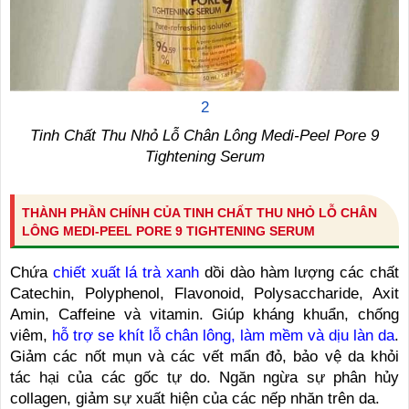
2
Tinh Chất Thu Nhỏ Lỗ Chân Lông Medi-Peel Pore 9
Tightening Serum
THÀNH PHẦN CHÍNH CỦA TINH CHẤT THU NHỎ LỖ CHÂN
LÔNG MEDI-PEEL PORE 9 TIGHTENING SERUM
Chứa
chiết xuất lá trà xanh
dồi dào hàm lượng các chất
Catechin, Polyphenol, Flavonoid, Polysaccharide, Axit
Amin, Caffeine và vitamin. Giúp kháng khuẩn, chống
viêm,
hỗ trợ se khít lỗ chân lông, làm mềm và dịu làn da
.
Giảm các nốt mụn và các vết mẩn đỏ, bảo vệ da khỏi
tác hại của các gốc tự do. Ngăn ngừa sự phân hủy
collagen, giảm sự xuất hiện của các nếp nhăn trên da.