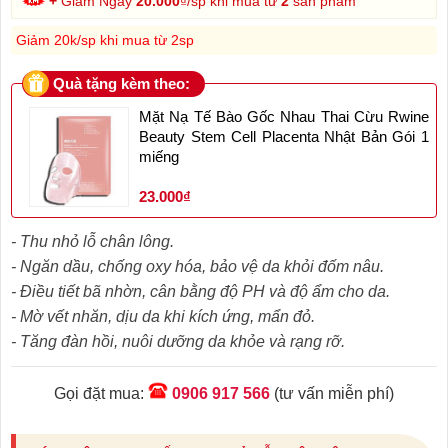
+
Giảm Ngay
20.000
₫/sp khi mua từ
2
sản phẩm
Giảm 20k/sp khi mua từ 2sp
Quà tặng kèm theo:
Mặt Nạ Tế Bào Gốc Nhau Thai Cừu Rwine
Beauty Stem Cell Placenta Nhật Bản Gói 1
miếng
23.000₫
- Thu nhỏ lỗ chân lông.
- Ngăn dầu, chống oxy hóa, bảo vệ da khỏi đốm nâu.
- Điều tiết bã nhờn, cân bằng độ PH và độ ẩm cho da.
- Mờ vết nhăn, dịu da khi kích ứng, mẩn đỏ.
- Tăng đàn hồi, nuôi dưỡng da khỏe và rạng rỡ.
Gọi đặt mua:
0906 917 566
(tư vấn miễn phí)