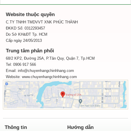
Website thuộc quyền
C.TY TNHH TMDVVT XNK PHÚC THÀNH
ĐKKD Số: 0312293457
Do Sở KH&ĐT Tp. HCM
Cấp ngày 24/05/2013
Trung tâm phân phối
68/2 KP2, Đường 25A, P.Tân Quy, Quận 7, Tp.HCM
Tel: 0906 917 566
Email: info@chuyenhangchinhhang.com
Website:
www.chuyenhangchinhhang.com
Thông tin
Hướng dẫn