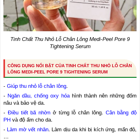
Tinh Chất Thu Nhỏ Lỗ Chân Lông Medi-Peel Pore 9
Tightening Serum
CÔNG DỤNG NỔI BẬT CỦA TINH CHẤT THU NHỎ LỖ CHÂN
LÔNG MEDI-PEEL PORE 9 TIGHTENING SERUM
-
Giúp thu nhỏ lỗ chân lông
.
-
Ngăn dầu, chống oxy hóa
hình thành nên những đốm
nâu và bảo vệ da.
-
Điều tiết bã nhờn
ở từng lỗ chân lông.
Cân bằng độ
PH
và độ ẩm cho da.
-
Làm mờ vết nhăn
. Làm dịu da khi bị kích ứng, mẩn đỏ,
…