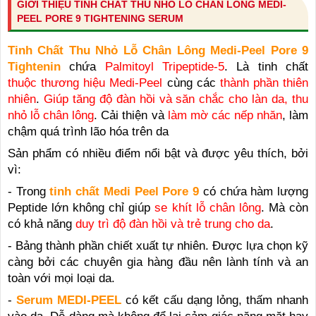
GIỚI THIỆU TINH CHẤT THU NHỎ LỖ CHÂN LÔNG MEDI-
PEEL PORE 9 TIGHTENING SERUM
Tinh Chất Thu Nhỏ Lỗ Chân Lông Medi-Peel Pore 9
Tightenin
chứa
Palmitoyl Tripeptide-5
. Là tinh chất
thuộc thương hiệu Medi-Peel
cùng các
thành phần thiên
nhiên
.
Giúp tăng độ đàn hồi và săn chắc cho làn da, thu
nhỏ lỗ chân lông
. Cải thiện và
làm mờ các nếp nhăn
, làm
chậm quá trình lão hóa trên da
Sản phẩm có nhiều điểm nổi bật và được yêu thích, bởi
vì:
- Trong
tinh chất Medi Peel Pore 9
có chứa hàm lượng
Peptide lớn không chỉ giúp
se khít lỗ chân lông
. Mà còn
có khả năng
duy trì độ đàn hồi và trẻ trung cho da
.
- Bảng thành phần chiết xuất tự nhiên. Được lựa chọn kỹ
càng bởi các chuyên gia hàng đầu nên lành tính và an
toàn với mọi loại da.
-
Serum MEDI-PEEL
có kết cấu dạng lỏng, thấm nhanh